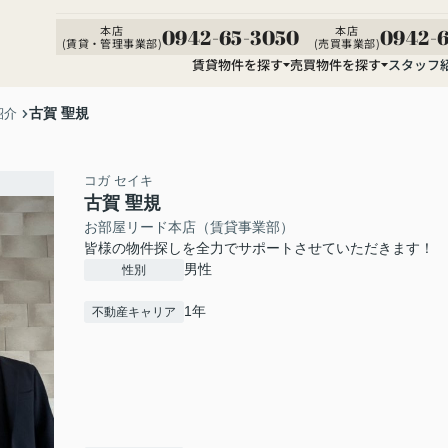
本店
本店
0942-65-3050
0942-6
(賃貸・管理事業部)
(売買事業部)
賃貸物件を探す
売買物件を探す
スタッフ
古賀 聖規
紹介
コガ セイキ
古賀 聖規
お部屋リード本店（賃貸事業部）
皆様の物件探しを全力でサポートさせていただきます！
男性
性別
1年
不動産キャリア