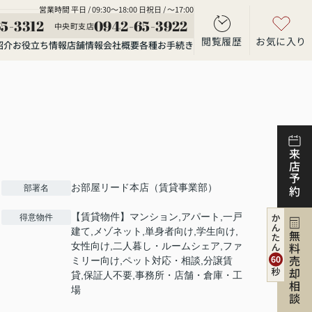
営業時間 平日 / 09:30～18:00 日祝日 / ～17:00
5-3312
0942-65-3922
中央町支店
閲覧履歴
お気に入り
紹介
お役立ち情報
店舗情報
会社概要
各種お手続き
来店予約
お部屋リード本店（賃貸事業部）
部署名
【賃貸物件】マンション,アパート,一戸
得意物件
建て,メゾネット,単身者向け,学生向け,
無料売却相談
女性向け,二人暮し・ルームシェア,ファ
ミリー向け,ペット対応・相談,分譲賃
貸,保証人不要,事務所・店舗・倉庫・工
場