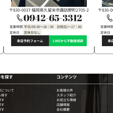
〒830-0037 福岡県久留米市諏訪野町2705-2
〒830-
0942-65-3312
営業時間
平日/09:30～18：00 日祝日/～17：00
営業時
定休日
定休日なし
定休日
来店予約フォーム
LINEから不動産相談
来
件を探す
コンテンツ
買について
お客様の声
ら探す
スタッフ紹介
探す
お役立ち情報
探す
店舗情報
探す
会社概要