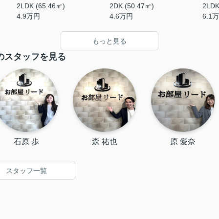
2LDK (65.46㎡)
2DK (50.47㎡)
2LDK
4.9
万円
4.6
万円
6.1
万
もっと見る
のスタッフを見る
石原 歩
森 祐也
原 愛奈
スタッフ一覧