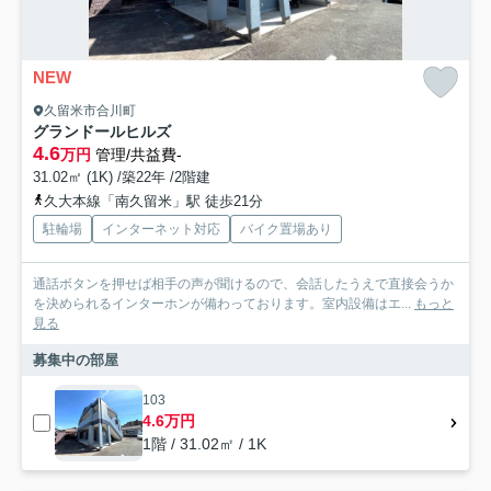
NEW
久留米市合川町
グランドールヒルズ
4.6
万円
管理/共益費-
31.02㎡ (1K) /築22年 /2階建
久大本線「南久留米」駅 徒歩21分
駐輪場
インターネット対応
バイク置場あり
通話ボタンを押せば相手の声が聞けるので、会話したうえで直接会うか
を決められるインターホンが備わっております。室内設備はエ...
もっと
見る
募集中の部屋
103
4.6万円
1階 / 31.02㎡ / 1K