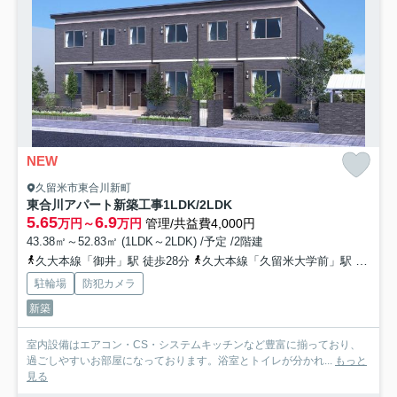
NEW
久留米市東合川新町
東合川アパート新築工事1LDK/2LDK
5.65
6.9
万円～
万円
管理/共益費4,000円
43.38㎡～52.83㎡ (1LDK～2LDK) /予定 /2階建
久大本線「御井」駅 徒歩28分
久大本線「久留米大学前」駅 徒歩30分
駐輪場
防犯カメラ
新築
室内設備はエアコン・CS・システムキッチンなど豊富に揃っており、
過ごしやすいお部屋になっております。浴室とトイレが分かれ...
もっと
見る