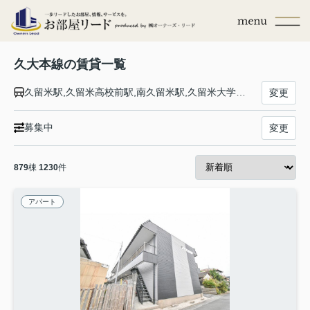
久大本線の賃貸一覧
久留米駅,久留米高校前駅,南久留米駅,久留米大学前駅,御井駅,善導寺駅,筑後草野駅,田主丸駅,筑後吉井駅,うきは駅,筑後大石駅,夜明駅,光岡駅,日田駅,豊後三芳駅,豊後中川駅,天ケ瀬駅,杉河内駅,北山田駅,豊後森駅,恵良駅,引治駅,豊後中村駅,野矢駅,由布院駅,南由布駅,湯平駅,庄内駅,天神山駅,小野屋駅,鬼瀬駅,向之原駅,豊後国分駅,賀来駅,南大分駅,古国府駅,大分駅
変更
募集中
変更
879
棟
1230
件
アパート