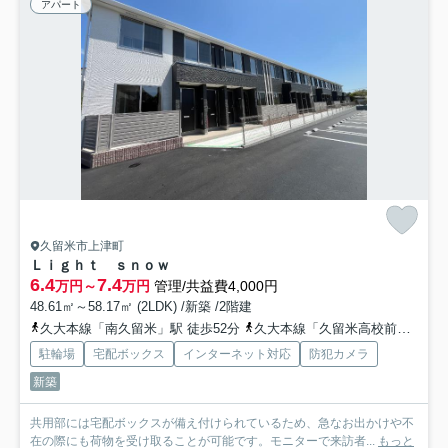
アパート
久留米市上津町
Ｌｉｇｈｔ ｓｎｏｗ
6.4
7.4
万円～
万円
管理/共益費4,000円
48.61㎡～58.17㎡ (2LDK) /新築 /2階建
久大本線「南久留米」駅 徒歩52分
久大本線「久留米高校前」駅 徒歩48分
駐輪場
宅配ボックス
インターネット対応
防犯カメラ
新築
共用部には宅配ボックスが備え付けられているため、急なお出かけや不
在の際にも荷物を受け取ることが可能です。モニターで来訪者...
もっと