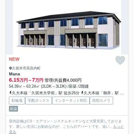
NEW
久留米市高良内町
Mana
6.15
7
万円～
万円
管理/共益費4,000円
54.39㎡～63.24㎡ (2LDK～3LDK) /新築 /2階建
久大本線「久留米大学前」駅 徒歩26分
久大本線「御井」駅 徒歩36分
駐輪場
宅配ボックス
インターネット対応
防犯カメラ
新築
室内設備はCS・エアコン・システムキッチンなど大変充実しておりま
す。新しい生活にお勧めなのが、こちらのアパートです。追い...
もっと
見る