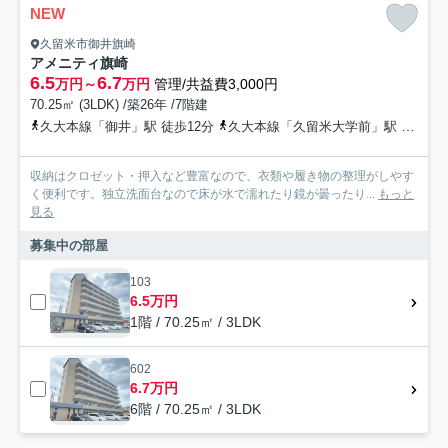
NEW
久留米市御井旗崎
アメニティ旗崎
6.5
6.7
万円～
万円
管理/共益費3,000円
70.25㎡ (3LDK) /築26年 /7階建
久大本線「御井」駅 徒歩12分
久大本線「久留米大学前」駅 徒歩13分
収納はクロゼット・押入など豊富なので、衣類や履き物の整理がしやす
く便利です。独立洗面台なので床が水で濡れたり鏡が曇ったり...
もっと
見る
募集中の部屋
103
6.5万円
1階 / 70.25㎡ / 3LDK
602
6.7万円
6階 / 70.25㎡ / 3LDK