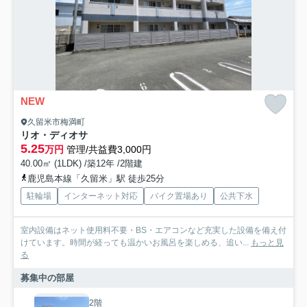
NEW
久留米市梅満町
リオ・ディオサ
5.25
万円
管理/共益費3,000円
40.00㎡ (1LDK) /築12年 /2階建
鹿児島本線「久留米」駅 徒歩25分
駐輪場
インターネット対応
バイク置場あり
公共下水
室内設備はネット使用料不要・BS・エアコンなど充実した設備を備え付
けています。時間が経っても温かいお風呂を楽しめる、追い...
もっと見
る
募集中の部屋
2階