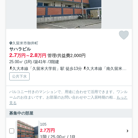
久留米市御井町
サハラビル
2.7
2.8
万円～
万円
管理/共益費2,000円
25.00㎡ (1R) /築41年 /3階建
久大本線「久留米大学前」駅 徒歩13分
久大本線「南久留米」駅 徒歩18分
公共下水
バルコニー付きのマンションで、用途に合わせて活用できます。ワンル
ームのお住まいです。お部屋のお問い合わせやご入居時期の相...
もっと
見る
募集中の部屋
105
2.7万円
1階 / 25.00㎡ / 1R