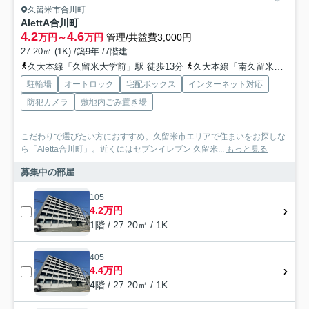
久留米市合川町
AlettA合川町
4.2
4.6
万円～
万円
管理/共益費3,000円
27.20㎡ (1K) /築9年 /7階建
久大本線「久留米大学前」駅 徒歩13分
久大本線「南久留米」駅 徒歩19分
駐輪場
オートロック
宅配ボックス
インターネット対応
防犯カメラ
敷地内ごみ置き場
こだわりで選びたい方におすすめ。久留米市エリアで住まいをお探しな
ら「Aletta合川町」。近くにはセブンイレブン 久留米...
もっと見る
募集中の部屋
105
4.2万円
1階 / 27.20㎡ / 1K
405
4.4万円
4階 / 27.20㎡ / 1K