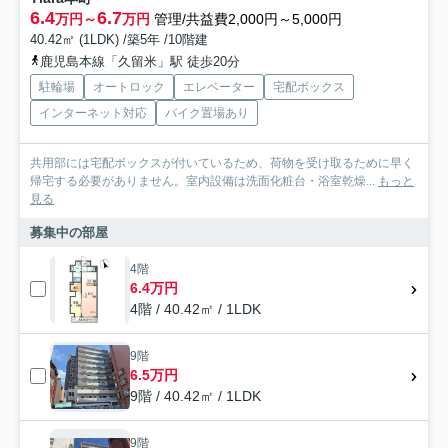
6.4
6.7
万円～
万円
管理/共益費2,000円～5,000円
40.42㎡ (1LDK) /築5年 /10階建
鹿児島本線「久留米」駅 徒歩20分
駐輪場
オートロック
エレベーター
宅配ボックス
インターネット対応
バイク置場あり
共用部には宅配ボックスが付いているため、荷物を受け取るために早く
帰宅する必要がありません。室内設備は洗面化粧台・浴室乾燥...
もっと
見る
募集中の部屋
4階
6.4万円
4階 / 40.42㎡ / 1LDK
9階
6.5万円
9階 / 40.42㎡ / 1LDK
9階