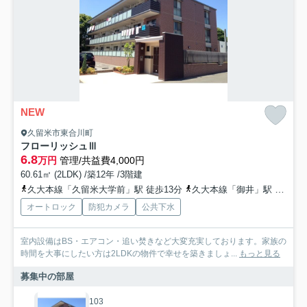
NEW
久留米市東合川町
フローリッシュⅢ
6.8
万円
管理/共益費4,000円
60.61㎡ (2LDK) /築12年 /3階建
久大本線「久留米大学前」駅 徒歩13分
久大本線「御井」駅 徒歩27分
オートロック
防犯カメラ
公共下水
室内設備はBS・エアコン・追い焚きなど大変充実しております。家族の
時間を大事にしたい方は2LDKの物件で幸せを築きましょ...
もっと見る
募集中の部屋
103