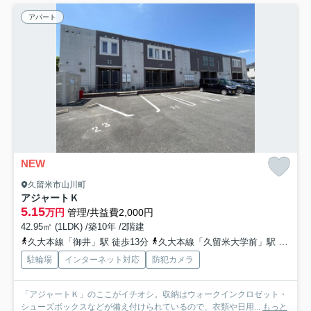
アパート
NEW
久留米市山川町
アジャートＫ
5.15
万円
管理/共益費2,000円
42.95㎡ (1LDK) /築10年 /2階建
久大本線「御井」駅 徒歩13分
久大本線「久留米大学前」駅 徒歩30分
駐輪場
インターネット対応
防犯カメラ
「アジャートＫ」のここがイチオシ。収納はウォークインクロゼット・
シューズボックスなどが備え付けられているので、衣類や日用...
もっと