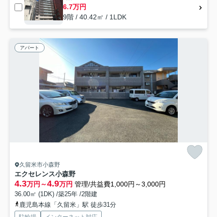
6.7万円
9階 / 40.42㎡ / 1LDK
アパート
久留米市小森野
エクセレンス小森野
4.3
4.9
万円～
万円
管理/共益費1,000円～3,000円
36.00㎡ (1DK) /築25年 /2階建
鹿児島本線「久留米」駅 徒歩31分