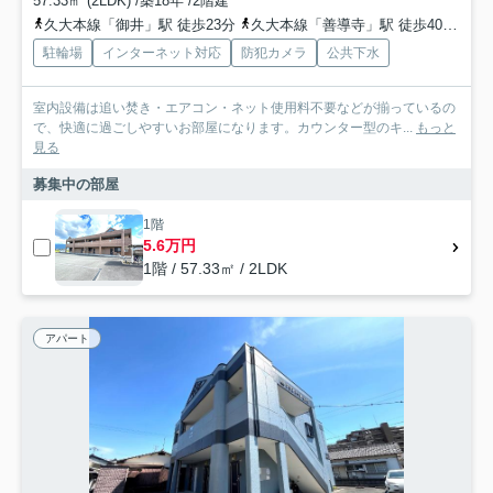
57.33㎡ (2LDK) /築18年 /2階建
久大本線「御井」駅 徒歩23分
久大本線「善導寺」駅 徒歩40分
久
駐輪場
インターネット対応
防犯カメラ
公共下水
室内設備は追い焚き・エアコン・ネット使用料不要などが揃っているの
で、快適に過ごしやすいお部屋になります。カウンター型のキ...
もっと
見る
募集中の部屋
1階
5.6万円
1階 / 57.33㎡ / 2LDK
アパート