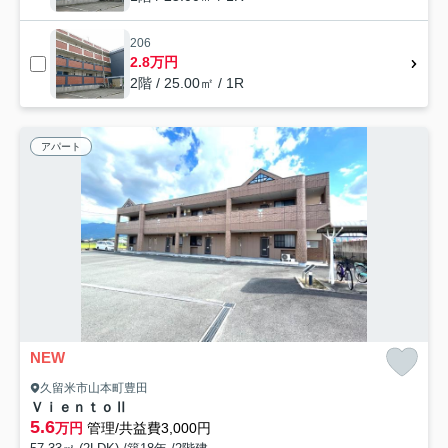
206
2.8万円
2階 / 25.00㎡ / 1R
アパート
NEW
久留米市山本町豊田
ＶｉｅｎｔｏⅡ
5.6
万円
管理/共益費3,000円