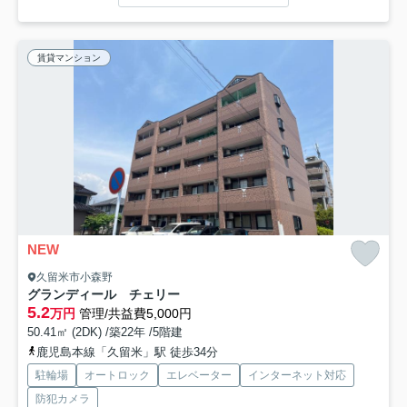
賃貸マンション
NEW
久留米市小森野
グランディール チェリー
5.2
万円
管理/共益費5,000円
50.41㎡ (2DK) /築22年 /5階建
鹿児島本線「久留米」駅 徒歩34分
駐輪場
オートロック
エレベーター
インターネット対応
防犯カメラ