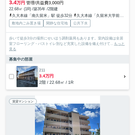
3.4
万円
管理/共益費3,000円
22.68㎡ (1R) /築35年 /2階建
久大本線「南久留米」駅 徒歩32分
久大本線「久留米大学前」駅 徒歩35分
敷地内ごみ置き場
閑静な住宅地
公共下水
歩いて徒歩3分の場所にせいほう調剤薬局もあります。室内設備は全居
室フローリング・バストイレ別など充実した設備を備え付けて...
もっと
見る
募集中の部屋
211
3.4万円
2階 / 22.68㎡ / 1R
賃貸マンション