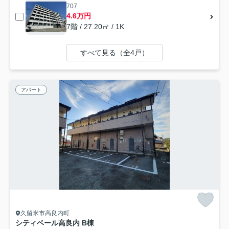
707
4.6万円
7階 / 27.20㎡ / 1K
すべて見る（全4戸）
アパート
久留米市高良内町
シティベール高良内 B棟