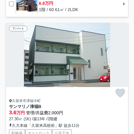
6.8万円
1階 / 60.61㎡ / 2LDK
アパート
久留米市津福今町
サンマリノ津福B
3.6
万円
管理/共益費2,000円
27.30㎡ (1K) /築13年 /2階建
久大本線「久留米高校前」駅 徒歩11分
駐輪場
オートロック
公共下水