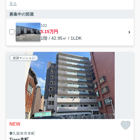
見る
募集中の部屋
102
5.15万円
1階 / 42.95㎡ / 1LDK
賃貸マンション
NEW
久留米市本町
Tiara本町