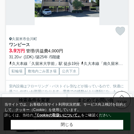
久留米市合川町
ワンピース
3.9
万円
管理/共益費4,000円
31.20㎡ (1DK) /築25年 /5階建
久大本線「久留米大学前」駅 徒歩19分
久大本線「南久留米」駅 徒歩19分
駐輪場
敷地内ごみ置き場
公共下水
室内設備はフローリング・バストイレ別などが揃っているので、快適に
過ごしやすいお部屋になります。電車での移動がより便利にな...
もっと
見る
検索条件を変更
まとめてお問い合わせ
TOP
当サイトでは、お客様の当サイト利用状況把握、サービス向上検討を目的と
募集中の部屋
して、クッキー（Cookie）を使用しています。
詳しくは、当社の
「Cookieの取扱いについて」
をご確認ください。
302
来店予約
無料売却査定
お問い合わせ
LINE
3.9万円
閉じる
3階 / 31.20㎡ / 1DK