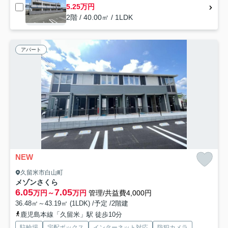
5.25万円
2階 / 40.00㎡ / 1LDK
アパート
NEW
久留米市白山町
メゾンさくら
6.05
7.05
万円～
万円
管理/共益費4,000円
36.48㎡～43.19㎡ (1LDK) /予定 /2階建
鹿児島本線「久留米」駅 徒歩10分
駐輪場
宅配ボックス
インターネット対応
防犯カメラ