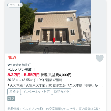
アパート
NEW
久留米市御井町
ベルメゾン矢取Ⅱ
5.2
5.85
万円～
万円
管理/共益費4,000円
36.35㎡～43.55㎡ (1LDK) /新築 /2階建
久大本線「久留米大学前」駅 徒歩21分
久大本線「御井」駅 徒歩29分
駐輪場
インターネット対応
防犯カメラ
新築
新着情報：ベルメゾン矢取Ⅱの空室情報ならコチラ。室内設備はCS・