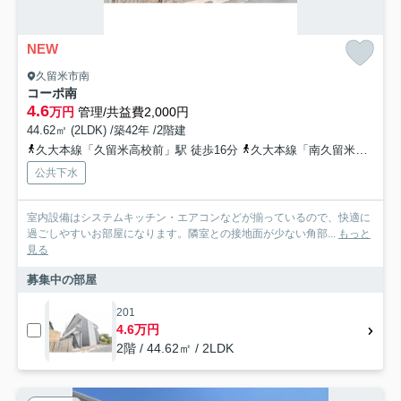
NEW
久留米市南
コーポ南
4.6
万円
管理/共益費2,000円
44.62㎡ (2LDK) /築42年 /2階建
久大本線「久留米高校前」駅 徒歩16分
久大本線「南久留米」駅 徒歩27分
公共下水
室内設備はシステムキッチン・エアコンなどが揃っているので、快適に
過ごしやすいお部屋になります。隣室との接地面が少ない角部...
もっと
見る
募集中の部屋
201
4.6万円
2階 / 44.62㎡ / 2LDK