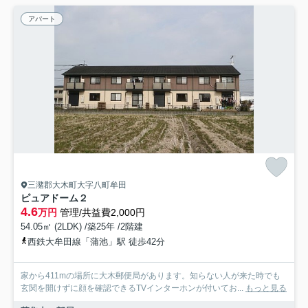
アパート
三潴郡大木町大字八町牟田
ピュアドーム２
4.6
万円
管理/共益費2,000円
54.05㎡ (2LDK) /築25年 /2階建
西鉄大牟田線「蒲池」駅 徒歩42分
家から411mの場所に大木郵便局があります。知らない人が来た時でも
玄関を開けずに顔を確認できるTVインターホンが付いてお...
もっと見る