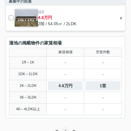
募集中の部屋
113
4.6万円
2階 / 54.05㎡ / 2LDK
蒲池の掲載物件の家賃相場
家賃相場
空室件数
-
-
1R～1K
-
-
1DK～1LDK
4.6万円
1室
2K～2LDK
-
-
3K～3LDK
-
-
4K～4LDK以上