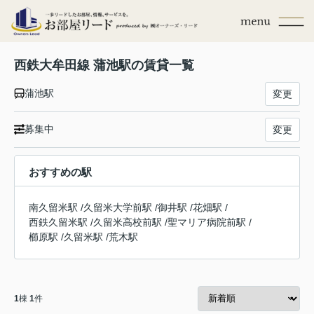
西鉄大牟田線 蒲池駅の賃貸一覧
蒲池駅
変更
募集中
変更
おすすめの駅
南久留米駅
/
久留米大学前駅
/
御井駅
/
花畑駅
/
西鉄久留米駅
/
久留米高校前駅
/
聖マリア病院前駅
/
櫛原駅
/
久留米駅
/
荒木駅
1
棟
1
件