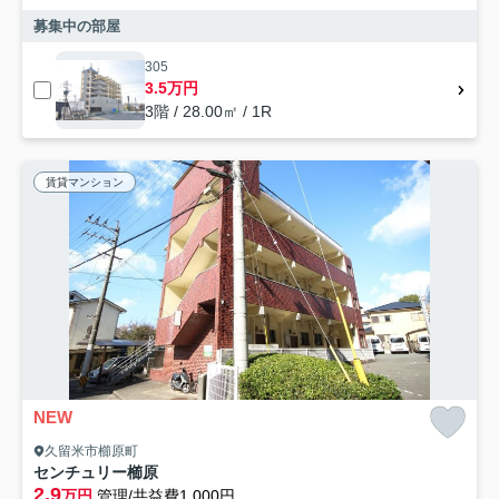
募集中の部屋
305
3.5万円
3階 / 28.00㎡ / 1R
賃貸マンション
NEW
久留米市櫛原町
センチュリー櫛原
2.9
万円
管理/共益費1,000円