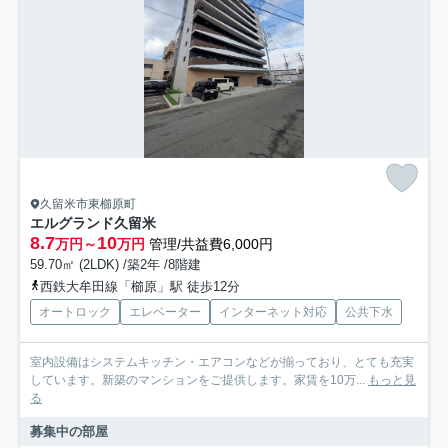
久留米市東櫛原町
エルグランド久留米
8.7
10
万円～
万円
管理/共益費6,000円
59.70㎡ (2LDK) /築2年 /8階建
西鉄大牟田線「櫛原」駅 徒歩12分
オートロック
エレベーター
インターネット対応
公共下水
室内設備はシステムキッチン・エアコンなどが揃っており、とても充実
しています。新築のマンションをご提供します。家賃を10万...
もっと見
る
募集中の部屋