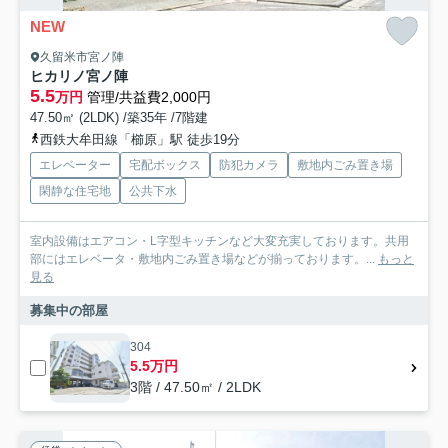
NEW
久留米市宮ノ陣
ヒカリノ宮ノ陣
5.5
万円
管理/共益費2,000円
47.50㎡ (2LDK) /築35年 /7階建
西鉄大牟田線「櫛原」駅 徒歩19分
エレベーター
宅配ボックス
防犯カメラ
敷地内ごみ置き場
閑静な住宅地
公共下水
室内設備はエアコン・L字型キッチンなど大変充実しております。共用
部にはエレベータ・敷地内ごみ置き場などが揃っております。...
もっと
見る
募集中の部屋
304
5.5万円
3階 / 47.50㎡ / 2LDK