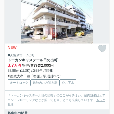
NEW
久留米市日ノ出町
トーカンキャステール日の出町
3.7
万円
管理/共益費2,000円
38.88㎡ (1LDK) /築38年 /4階建
西鉄大牟田線「櫛原」駅 徒歩17分
オートロック
敷地内ごみ置き場
公共下水
「トーカンキャステール日の出町」のここがイチオシ。室内設備はエア
コン・フローリングなどが揃っており、とても充実しています...
もっと
見る
募集中の部屋