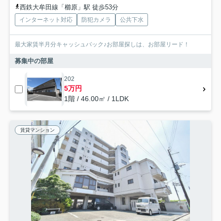
西鉄大牟田線「櫛原」駅 徒歩53分
インターネット対応
防犯カメラ
公共下水
最大家賃半月分キャッシュバック♪お部屋探しは、お部屋リード！
募集中の部屋
202
5万円
1階 / 46.00㎡ / 1LDK
賃貸マンション