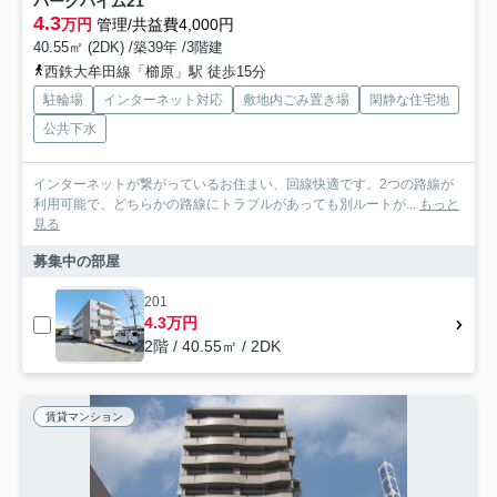
パークハイム21
4.3
万円
管理/共益費4,000円
40.55㎡ (2DK) /築39年 /3階建
西鉄大牟田線「櫛原」駅 徒歩15分
駐輪場
インターネット対応
敷地内ごみ置き場
閑静な住宅地
公共下水
インターネットが繋がっているお住まい、回線快適です。2つの路線が
利用可能で、どちらかの路線にトラブルがあっても別ルートが...
もっと
見る
募集中の部屋
201
4.3万円
2階 / 40.55㎡ / 2DK
賃貸マンション