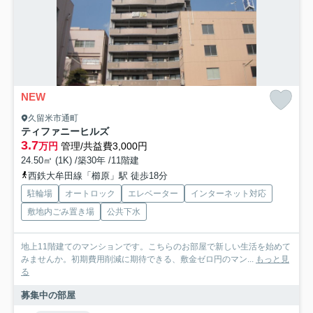
NEW
久留米市通町
ティファニーヒルズ
3.7
万円
管理/共益費3,000円
24.50㎡ (1K) /築30年 /11階建
西鉄大牟田線「櫛原」駅 徒歩18分
駐輪場
オートロック
エレベーター
インターネット対応
敷地内ごみ置き場
公共下水
地上11階建てのマンションです。こちらのお部屋で新しい生活を始めて
みませんか。初期費用削減に期待できる、敷金ゼロ円のマン...
もっと見
る
募集中の部屋