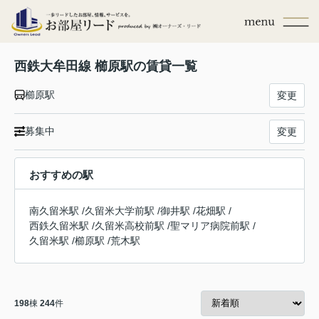
西鉄大牟田線 櫛原駅の賃貸一覧
櫛原駅
変更
募集中
変更
おすすめの駅
南久留米駅
/
久留米大学前駅
/
御井駅
/
花畑駅
/
西鉄久留米駅
/
久留米高校前駅
/
聖マリア病院前駅
/
久留米駅
/
櫛原駅
/
荒木駅
198
棟
244
件