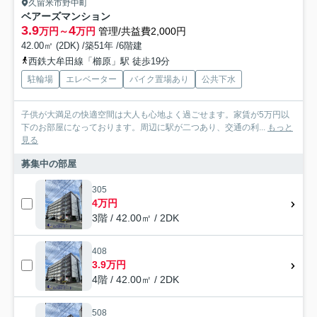
久留米市野中町
ベアーズマンション
3.9
4
万円～
万円
管理/共益費2,000円
42.00㎡ (2DK) /築51年 /6階建
西鉄大牟田線「櫛原」駅 徒歩19分
駐輪場
エレベーター
バイク置場あり
公共下水
子供が大満足の快適空間は大人も心地よく過ごせます。家賃が5万円以
下のお部屋になっております。周辺に駅が二つあり、交通の利...
もっと
見る
募集中の部屋
305
4万円
3階 / 42.00㎡ / 2DK
408
3.9万円
4階 / 42.00㎡ / 2DK
508