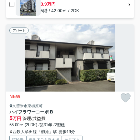
3.9万円
5階 / 42.00㎡ / 2DK
アパート
NEW
久留米市東櫛原町
ハイフラワーコーポ B
5
万円
管理/共益費-
55.00㎡ (2LDK) /築31年 /2階建
西鉄大牟田線「櫛原」駅 徒歩19分
駐輪場
敷地内ごみ置き場
公共下水