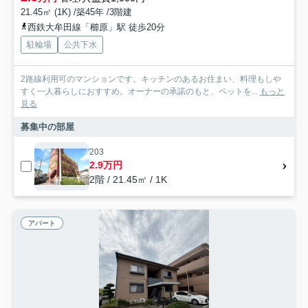
21.45㎡ (1K) /築45年 /3階建
西鉄大牟田線「櫛原」駅 徒歩20分
駐輪場
公共下水
2路線利用可のマンションです。キッチンのあるお住まい、料理もしや
すく一人暮らしにおすすめ。オーナーの承諾のもと、ペットを...
もっと
見る
募集中の部屋
203
2.9万円
2階 / 21.45㎡ / 1K
アパート