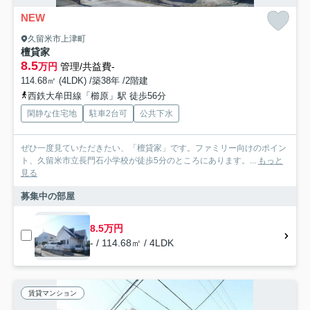
NEW
久留米市上津町
檀貸家
8.5
万円
管理/共益費-
114.68㎡ (4LDK) /築38年 /2階建
西鉄大牟田線「櫛原」駅 徒歩56分
閑静な住宅地
駐車2台可
公共下水
ぜひ一度見ていただきたい、「檀貸家」です。ファミリー向けのポイン
ト、久留米市立長門石小学校が徒歩5分のところにあります。...
もっと
見る
募集中の部屋
8.5万円
- / 114.68㎡ / 4LDK
賃貸マンション