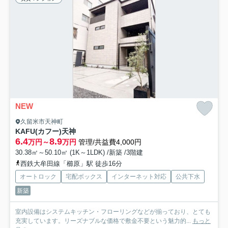
NEW
久留米市天神町
KAFU(カフー)天神
6.4
8.9
万円～
万円
管理/共益費4,000円
30.38㎡～50.10㎡ (1K～1LDK) /新築 /3階建
西鉄大牟田線「櫛原」駅 徒歩16分
オートロック
宅配ボックス
インターネット対応
公共下水
新築
室内設備はシステムキッチン・フローリングなどが揃っており、とても
充実しています。リーズナブルな価格で敷金不要という魅力的...
もっと