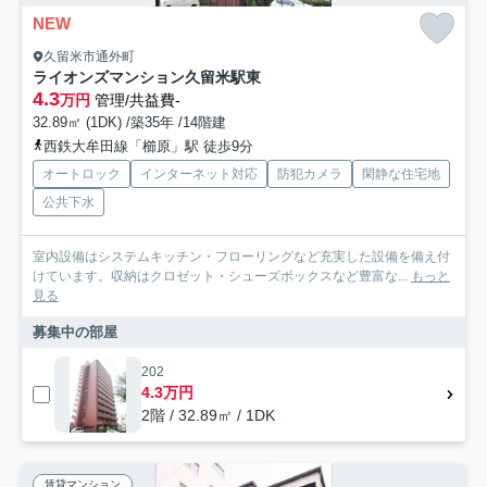
NEW
久留米市通外町
ライオンズマンション久留米駅東
4.3
万円
管理/共益費-
32.89㎡ (1DK) /築35年 /14階建
西鉄大牟田線「櫛原」駅 徒歩9分
オートロック
インターネット対応
防犯カメラ
閑静な住宅地
公共下水
室内設備はシステムキッチン・フローリングなど充実した設備を備え付
けています。収納はクロゼット・シューズボックスなど豊富な...
もっと
見る
募集中の部屋
202
4.3万円
2階 / 32.89㎡ / 1DK
賃貸マンション