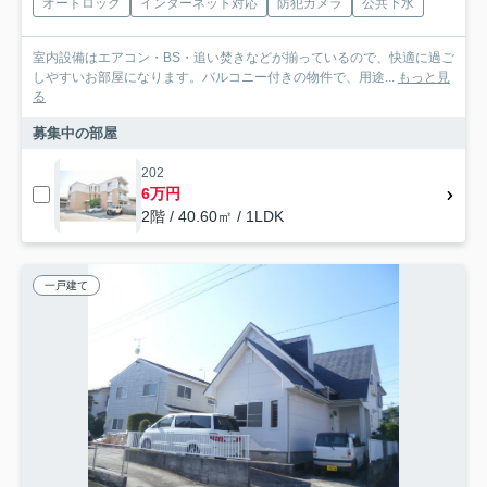
オートロック
インターネット対応
防犯カメラ
公共下水
室内設備はエアコン・BS・追い焚きなどが揃っているので、快適に過ご
しやすいお部屋になります。バルコニー付きの物件で、用途...
もっと見
る
募集中の部屋
202
6万円
2階 / 40.60㎡ / 1LDK
一戸建て