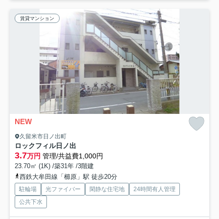
賃貸マンション
NEW
久留米市日ノ出町
ロックフィル日ノ出
3.7
万円
管理/共益費1,000円
23.70㎡ (1K) /築31年 /3階建
西鉄大牟田線「櫛原」駅 徒歩20分
駐輪場
光ファイバー
閑静な住宅地
24時間有人管理
公共下水