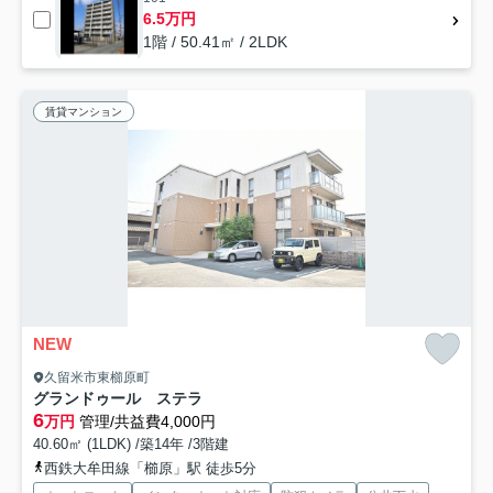
6.5万円
1階 / 50.41㎡ / 2LDK
賃貸マンション
NEW
久留米市東櫛原町
グランドゥール ステラ
6
万円
管理/共益費4,000円
40.60㎡ (1LDK) /築14年 /3階建
西鉄大牟田線「櫛原」駅 徒歩5分