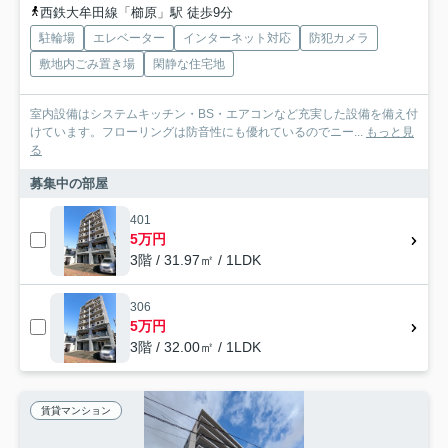
西鉄大牟田線「櫛原」駅 徒歩9分
駐輪場
エレベーター
インターネット対応
防犯カメラ
敷地内ごみ置き場
閑静な住宅地
室内設備はシステムキッチン・BS・エアコンなど充実した設備を備え付
けています。フローリングは防音性にも優れているのでニー...
もっと見
る
募集中の部屋
401
5万円
3階 / 31.97㎡ / 1LDK
306
5万円
3階 / 32.00㎡ / 1LDK
賃貸マンション