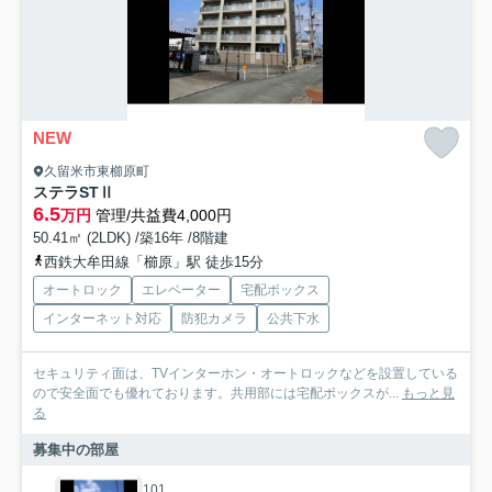
NEW
久留米市東櫛原町
ステラSTⅡ
6.5
万円
管理/共益費4,000円
50.41㎡ (2LDK) /築16年 /8階建
西鉄大牟田線「櫛原」駅 徒歩15分
オートロック
エレベーター
宅配ボックス
インターネット対応
防犯カメラ
公共下水
セキュリティ面は、TVインターホン・オートロックなどを設置している
ので安全面でも優れております。共用部には宅配ボックスが...
もっと見
る
募集中の部屋
101