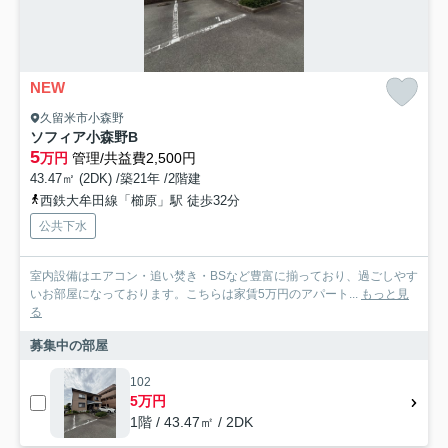
NEW
久留米市小森野
ソフィア小森野B
5
万円
管理/共益費2,500円
43.47㎡ (2DK) /築21年 /2階建
西鉄大牟田線「櫛原」駅 徒歩32分
公共下水
室内設備はエアコン・追い焚き・BSなど豊富に揃っており、過ごしやす
いお部屋になっております。こちらは家賃5万円のアパート...
もっと見
る
募集中の部屋
102
5万円
1階 / 43.47㎡ / 2DK