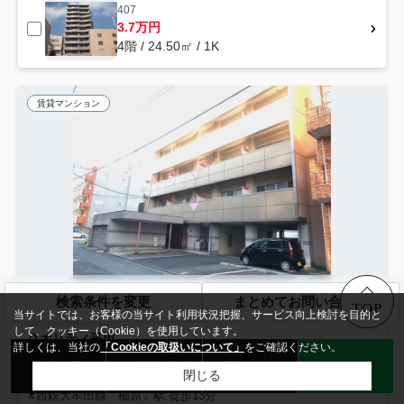
407
3.7万円
4階 / 24.50㎡ / 1K
賃貸マンション
NEW
検索条件を変更
まとめてお問い合わせ
TOP
当サイトでは、お客様の当サイト利用状況把握、サービス向上検討を目的と
久留米市東和町
して、クッキー（Cookie）を使用しています。
クオリティ平田
詳しくは、当社の
「Cookieの取扱いについて」
をご確認ください。
4.7
万円
管理/共益費3,000円
来店予約
無料売却査定
お問い合わせ
LINE
閉じる
38.07㎡ (1DK) /築57年 /4階建
西鉄大牟田線「櫛原」駅 徒歩13分