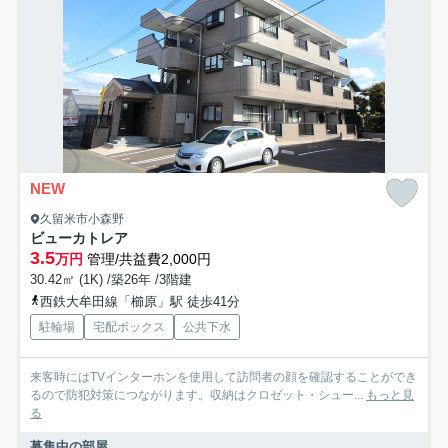
NEW
久留米市小森野
ビューカトレア
3.5
万円
管理/共益費2,000円
30.42㎡ (1K) /築26年 /3階建
西鉄大牟田線「櫛原」駅 徒歩41分
駐輪場
宅配ボックス
公共下水
来客時にはTVインターホンを使用して訪問者の顔を確認することができ
るので防犯対策につながります。収納はクロゼット・シュー...
もっと見
る
募集中の部屋