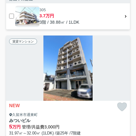
305
3.7万円
3階 / 38.88㎡ / 1LDK
賃貸マンション
NEW
久留米市通東町
みついビル
5
万円
管理/共益費3,000円
31.97㎡～32.00㎡ (1LDK) /築25年 /7階建