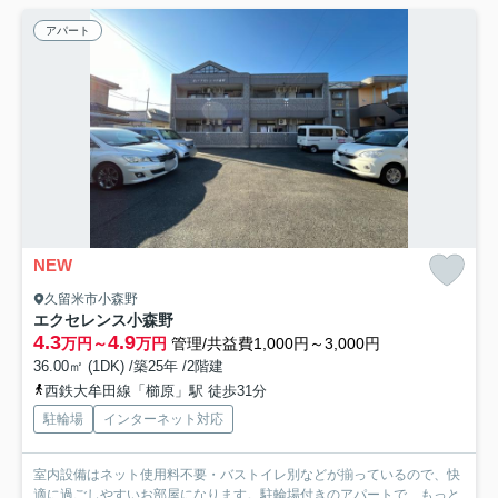
アパート
NEW
久留米市小森野
エクセレンス小森野
4.3
4.9
万円～
万円
管理/共益費1,000円～3,000円
36.00㎡ (1DK) /築25年 /2階建
西鉄大牟田線「櫛原」駅 徒歩31分
駐輪場
インターネット対応
室内設備はネット使用料不要・バストイレ別などが揃っているので、快
適に過ごしやすいお部屋になります。駐輪場付きのアパートで...
もっと