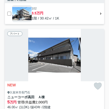
102
3.5万円
1階 / 30.42㎡ / 1K
アパート
NEW
久留米市長門石
ニューコーポ高田 Ａ棟
5
万円
管理/共益費2,000円
46.00㎡ (1LDK) /築43年 /2階建