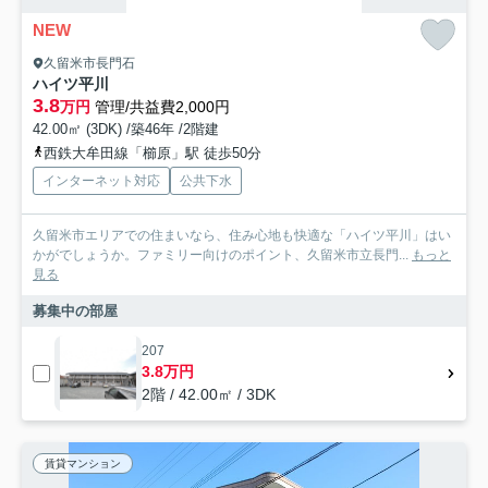
NEW
久留米市長門石
ハイツ平川
3.8
万円
管理/共益費2,000円
42.00㎡ (3DK) /築46年 /2階建
西鉄大牟田線「櫛原」駅 徒歩50分
インターネット対応
公共下水
久留米市エリアでの住まいなら、住み心地も快適な「ハイツ平川」はい
かがでしょうか。ファミリー向けのポイント、久留米市立長門...
もっと
見る
募集中の部屋
207
3.8万円
2階 / 42.00㎡ / 3DK
賃貸マンション