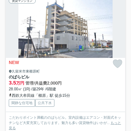
賃貸マンション
NEW
久留米市東櫛原町
のばらビル
3.5
万円
管理/共益費2,000円
28.00㎡ (1R) /築29年 /6階建
西鉄大牟田線「櫛原」駅 徒歩15分
閑静な住宅地
公共下水
こだわりポイント満載ののばらビル。室内設備はエアコン・対面式キッ
チンなど大変充実しております。魅力も多い賃貸物件はいかが...
もっと
見る