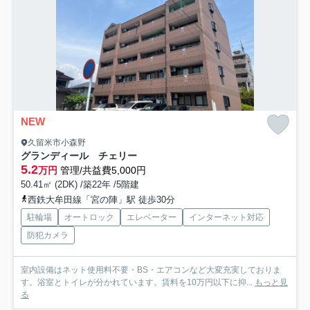
NEW
久留米市小森野
グランディール チェリー
5.2
万円
管理/共益費5,000円
50.41㎡ (2DK) /築22年 /5階建
西鉄大牟田線「宮の陣」駅 徒歩30分
駐輪場
オートロック
エレベーター
インターネット対応
防犯カメラ
室内設備はネット使用料不要・BS・エアコンなど大変充実しておりま
す。浴室とトイレが分かれています。賃料を10万円以下に抑...
もっと見
る