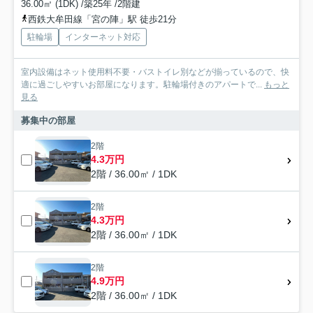
36.00㎡ (1DK) /築25年 /2階建
西鉄大牟田線「宮の陣」駅 徒歩21分
駐輪場
インターネット対応
室内設備はネット使用料不要・バストイレ別などが揃っているので、快
適に過ごしやすいお部屋になります。駐輪場付きのアパートで...
もっと
見る
募集中の部屋
2階
4.3万円
2階 / 36.00㎡ / 1DK
2階
4.3万円
2階 / 36.00㎡ / 1DK
2階
4.9万円
2階 / 36.00㎡ / 1DK