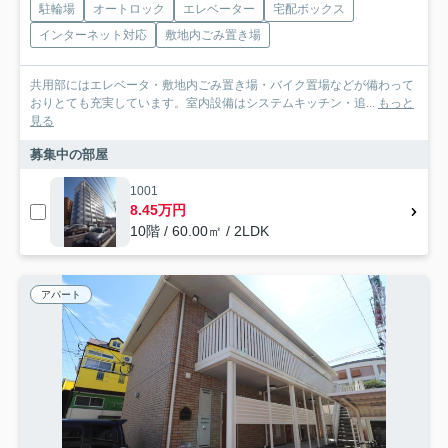
駐輪場
オートロック
エレベーター
宅配ボックス
インターネット対応
敷地内ごみ置き場
共用部にはエレベータ・敷地内ごみ置き場・バイク置場などが備わって
おりとても充実しています。室内設備はシステムキッチン・追...
もっと
見る
募集中の部屋
1001
8.45万円
10階 / 60.00㎡ / 2LDK
アパート