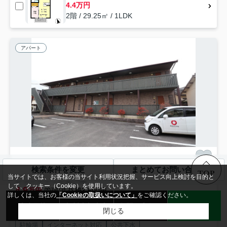
4.4万円
2階 / 29.25㎡ / 1LDK
アパート
検索条件を変更
まとめてお問い合わせ
久留米市宮ノ陣
TOP
当サイトでは、お客様の当サイト利用状況把握、サービス向上検討を目的と
グランシャリオ宮ノ陣
して、クッキー（Cookie）を使用しています。
4.9
万円
管理/共益費3,500円
詳しくは、当社の
「Cookieの取扱いについて」
をご確認ください。
33.00㎡ (1LDK) /築23年 /2階建
来店予約
無料売却査定
お問い合わせ
LINE
閉じる
西鉄大牟田線「宮の陣」駅 徒歩4分
駐輪場
インターネット対応
公共下水