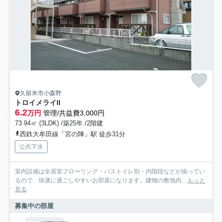
久留米市小森野
トロイメライII
6.2
万円
管理/共益費3,000円
73.94㎡ (3LDK) /築25年 /2階建
西鉄大牟田線「宮の陣」駅 徒歩31分
公共下水
室内設備は全居室フローリング・バストイレ別・内階段などが揃ってい
るので、快適に過ごしやすいお部屋になります。建物の敷地内...
もっと
見る
募集中の部屋