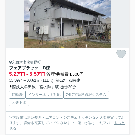
久留米市東櫛原町
フェアプラッツ B棟
5.2
5.5
万円～
万円
管理/共益費4,500円
33.39㎡～33.61㎡ (1LDK) /築12年 /2階建
西鉄大牟田線「宮の陣」駅 徒歩20分
駐輪場
インターネット対応
24時間緊急通報システム
公共下水
室内設備は追い焚き・エアコン・システムキッチンなど大変充実してお
ります。設備も充実していて住みやすい、魅力が詰まったアパ...
もっと
見る