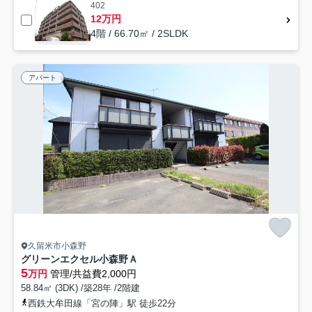
402
12万円
4階 / 66.70㎡ / 2SLDK
アパート
久留米市小森野
グリーンエクセル小森野Ａ
5
万円
管理/共益費2,000円
58.84㎡ (3DK) /築28年 /2階建
西鉄大牟田線「宮の陣」駅 徒歩22分