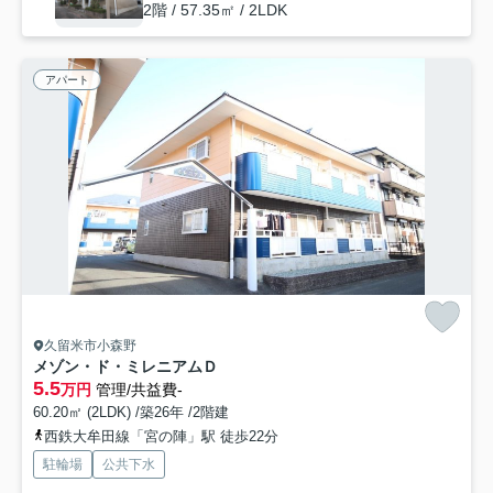
2階 / 57.35㎡ / 2LDK
アパート
久留米市小森野
メゾン・ド・ミレニアムＤ
5.5
万円
管理/共益費-
60.20㎡ (2LDK) /築26年 /2階建
西鉄大牟田線「宮の陣」駅 徒歩22分
駐輪場
公共下水