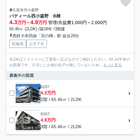
久留米市小森野
バティール西小森野 B棟
4.3
4.9
万円～
万円
管理/共益費1,000円～2,000円
65.46㎡ (2LDK) /築28年 /3階建
西鉄大牟田線「宮の陣」駅 徒歩29分
駐輪場
公共下水
3LDKはファミリーに丁度良い広さなのでご検討ください。66.34平米の
お部屋です。片方にしか他の住戸が接していないため...
もっと見る
募集中の部屋
B207
4.3万円
2階 / 65.46㎡ / 2LDK
B307
4.9万円
3階 / 65.46㎡ / 2LDK