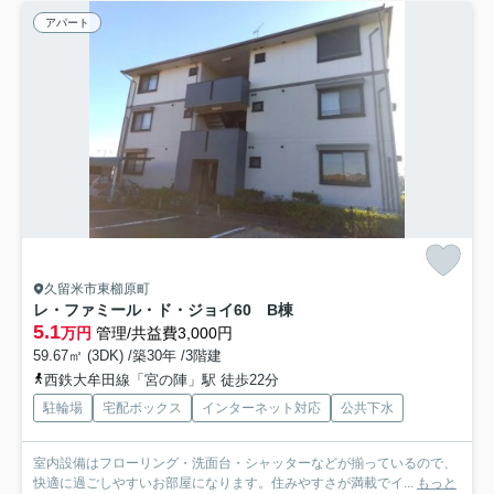
アパート
久留米市東櫛原町
レ・ファミール・ド・ジョイ60 B棟
5.1
万円
管理/共益費3,000円
59.67㎡ (3DK) /築30年 /3階建
西鉄大牟田線「宮の陣」駅 徒歩22分
駐輪場
宅配ボックス
インターネット対応
公共下水
室内設備はフローリング・洗面台・シャッターなどが揃っているので、
快適に過ごしやすいお部屋になります。住みやすさが満載でイ...
もっと