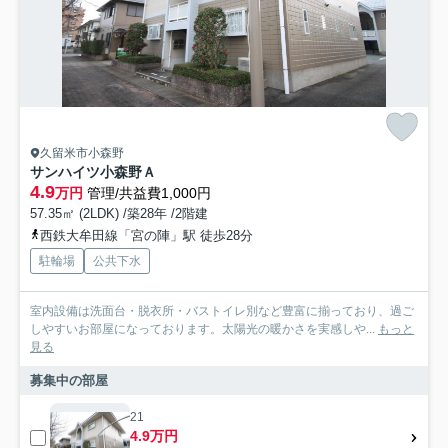
久留米市小森野
サンハイツ小森野Ａ
4.9
万円
管理/共益費1,000円
57.35㎡ (2LDK) /築28年 /2階建
西鉄大牟田線「宮の陣」駅 徒歩28分
駐輪場
公共下水
室内設備は洗面台・脱衣所・バストイレ別など豊富に揃っており、過ご
しやすいお部屋になっております。太陽光の暖かさを実感しや...
もっと
見る
募集中の部屋
21
4.9万円