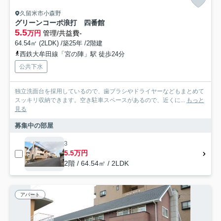
久留米市小森野
グリーンコーポ浪打 四番館
5.5
万円
管理/共益費-
64.54㎡ (2LDK) /築25年 /2階建
西鉄大牟田線「宮の陣」駅 徒歩24分
公共下水
独立洗面台を採用しているので、歯ブラシやドライヤーなどもまとめて
スッキリ収納できます。空き駐車スペースがあるので、近くに...
もっと
見る
募集中の部屋
3
5.5万円
2階 / 64.54㎡ / 2LDK
アパート