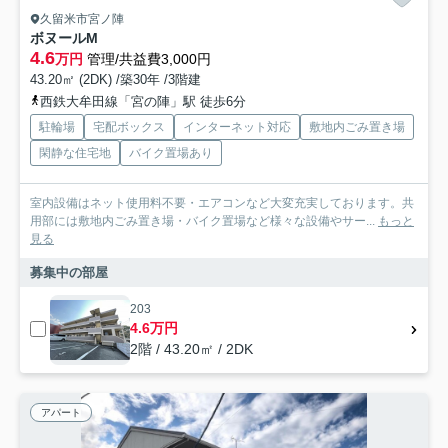
久留米市宮ノ陣
ボヌールM
4.6
万円
管理/共益費3,000円
43.20㎡ (2DK) /築30年 /3階建
西鉄大牟田線「宮の陣」駅 徒歩6分
駐輪場
宅配ボックス
インターネット対応
敷地内ごみ置き場
閑静な住宅地
バイク置場あり
室内設備はネット使用料不要・エアコンなど大変充実しております。共
用部には敷地内ごみ置き場・バイク置場など様々な設備やサー...
もっと
見る
募集中の部屋
203
4.6万円
2階 / 43.20㎡ / 2DK
アパート