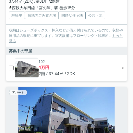
37.44㎡ (2DK) /築31年 /2階建
西鉄大牟田線「宮の陣」駅 徒歩15分
駐輪場
敷地内ごみ置き場
閑静な住宅地
公共下水
収納はシューズボックス・押入などが備え付けられているので、衣類や
日用品の収納に重宝します。室内設備はフローリング・脱衣所...
もっと
見る
募集中の部屋
102
4万円
2階 / 37.44㎡ / 2DK
アパート