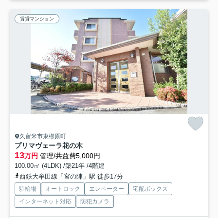
賃貸マンション
久留米市東櫛原町
プリマヴェーラ花の木
13
万円
管理/共益費5,000円
100.00㎡ (4LDK) /築21年 /4階建
西鉄大牟田線「宮の陣」駅 徒歩17分
駐輪場
オートロック
エレベーター
宅配ボックス
インターネット対応
防犯カメラ