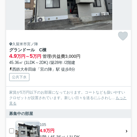
久留米市宮ノ陣
グランドール C棟
4.9
5
万円～
万円
管理/共益費3,000円
45.36㎡ (1LDK～2DK) /築28年 /2階建
西鉄大牟田線「宮の陣」駅 徒歩8分
公共下水
家賃が5万円以下のお部屋になっております。コートなども扱いやすい
クロゼットが設置されています。新しい日々を送るにふさわし...
もっと
見る
募集中の部屋
105
4.9万円
1階 / 45.36㎡ / 1LDK