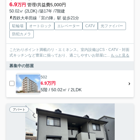
6.9
万円
管理/共益費5,000円
50.02㎡ (2LDK) /築17年 /7階建
西鉄大牟田線「宮の陣」駅 徒歩21分
駐輪場
オートロック
エレベーター
CATV
光ファイバー
防犯カメラ
こだわりポイント満載のリ・エミネンス。室内設備はCS・CATV・対面
式キッチンなど豊富に揃っており、過ごしやすいお部屋に...
もっと見る
募集中の部屋
502
6.9万円
5階 / 50.02㎡ / 2LDK
アパート