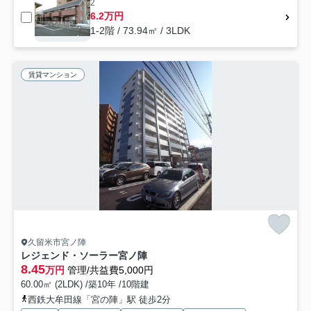
2
6.2万円
1-2階 / 73.94㎡ / 3LDK
賃貸マンション
久留米市宮ノ陣
レジェンド・ソーラー宮ノ陣
8.45
万円
管理/共益費5,000円
60.00㎡ (2LDK) /築10年 /10階建
西鉄大牟田線「宮の陣」駅 徒歩2分