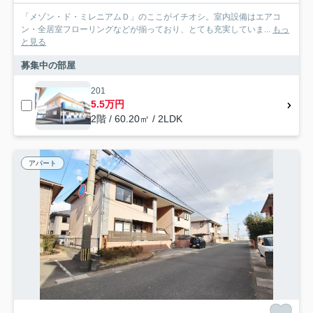
「メゾン・ド・ミレニアムＤ」のここがイチオシ。室内設備はエアコ
ン・全居室フローリングなどが揃っており、とても充実していま...
もっ
と見る
募集中の部屋
201
5.5万円
2階 / 60.20㎡ / 2LDK
アパート