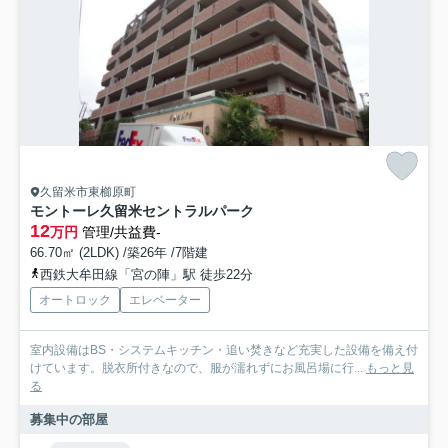
久留米市東櫛原町
モントーレ久留米セントラルパーク
12
万円
管理/共益費-
66.70㎡ (2LDK) /築26年 /7階建
西鉄大牟田線「宮の陣」駅 徒歩22分
オートロック
エレベーター
室内設備はBS・システムキッチン・追い焚きなど充実した設備を備え付
けています。脱衣所付きなので、服が濡れずにお風呂場に行...
もっと見
る
募集中の部屋