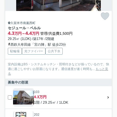
久留米市南薫西町
セジュール・ペルル
4.3
4.4
万円～
万円
管理/共益費1,500円
29.25㎡ (1LDK) /築17年 /2階建
西鉄大牟田線「宮の陣」駅 徒歩23分
駐輪場
光ファイバー
公共下水
室内設備はBS・システムキッチン・照明付きなどが揃っているので、快
適に過ごしやすいお部屋になります。通信速度が速く時間も...
もっと見
る
募集中の部屋
103
4.3万円
1階 / 29.25㎡ / 1LDK
202