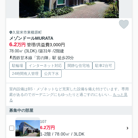
久留米市東櫛原町
メゾンドールMURATA
6.2
万円
管理/共益費3,000円
78.00㎡ (3LDK) /築31年 /2階建
西鉄甘木線「宮の陣」駅 徒歩20分
駐輪場
インターネット対応
閑静な住宅地
駐車2台可
24時間有人管理
公共下水
室内設備はBS・メゾネットなど充実した設備を備え付けています。専用
庭があるのでガーデニングにもゆったりと過ごすのにもいい...
もっと見
る
募集中の部屋
107
6.2万円
1-2階 / 78.00㎡ / 3LDK