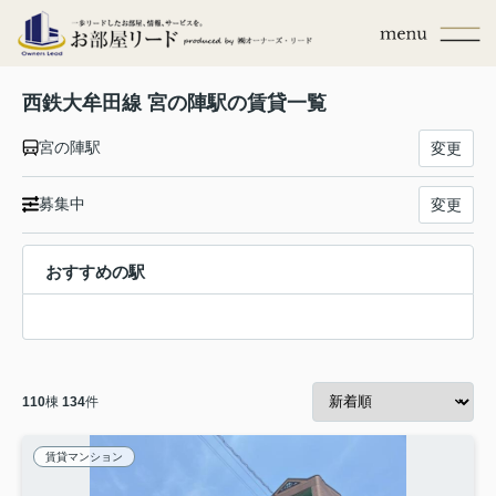
西鉄大牟田線 宮の陣駅の賃貸一覧
宮の陣駅
変更
募集中
変更
おすすめの駅
110
棟
134
件
賃貸マンション