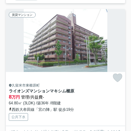
賃貸マンション
久留米市東櫛原町
ライオンズマンションマキシム櫛原
8
万円
管理/共益費-
64.80㎡ (3LDK) /築36年 /8階建
西鉄大牟田線「宮の陣」駅 徒歩19分
公共下水