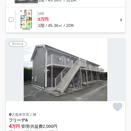
105
5万円
1階 / 45.36㎡ / 2DK
アパート
久留米市宮ノ陣
フリーデA
4
万円
管理/共益費2,000円