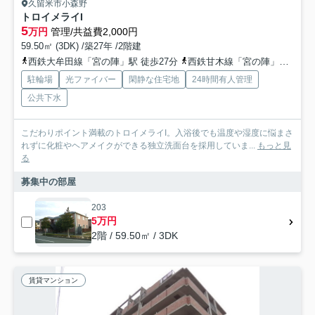
久留米市小森野
トロイメライI
5
万円
管理/共益費2,000円
59.50㎡ (3DK) /築27年 /2階建
西鉄大牟田線「宮の陣」駅 徒歩27分
西鉄甘木線「宮の陣」駅 徒歩27分
駐輪場
光ファイバー
閑静な住宅地
24時間有人管理
公共下水
こだわりポイント満載のトロイメライI。入浴後でも温度や湿度に悩まさ
れずに化粧やヘアメイクができる独立洗面台を採用していま...
もっと見
る
募集中の部屋
203
5万円
2階 / 59.50㎡ / 3DK
賃貸マンション