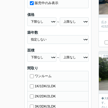
販売中のみ表示
価格
～
広さ
4152
築年数
面積
売地
～
間取り
ワンルーム
1K/1DK/1LDK
2K/2DK/2LDK
◆大
す。
3K/3DK/3LDK
さい