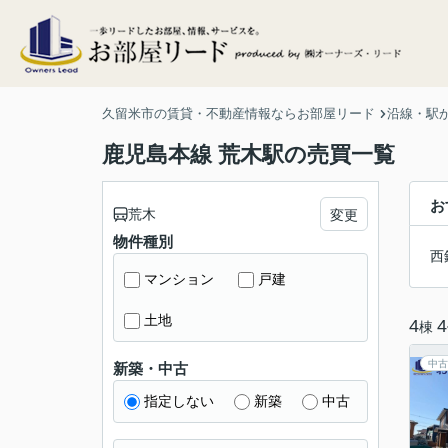
久留米市の賃貸・不動産情報ならお部屋リード
沿線・駅
鹿児島本線 荒木駅の売買一覧
お
荒木
変更
物件種別
西
マンション
戸建
土地
4
4
棟
中古
新築・中古
指定しない
新築
中古