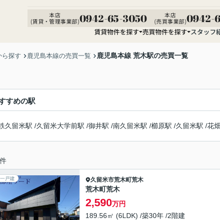
本店
本店
0942-65-3050
0942-6
(賃貸・管理事業部)
(売買事業部)
賃貸物件を探す
売買物件を探す
スタッフ
鹿児島本線 荒木駅の売買一覧
から探す
鹿児島本線の売買一覧
すすめの駅
鉄久留米駅
/
久留米大学前駅
/
御井駅
/
南久留米駅
/
櫛原駅
/
久留米駅
/
花
件
一戸建
久留米市
荒木町荒木
荒木町荒木
2,590
万円
189.56㎡ (6LDK) /築30年 /2階建