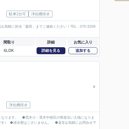
駐車2台可
浄化槽排水
軽に担当「森田」までご連絡ください！TEL：070-3209-
間取り
詳細
お気に入り
6LDK
詳細を見る
追加する
浄化槽排水
なります。 ◆荒木小・荒木中校区の県道沿い土地になりま
です♪ ◆浸水歴はございません。 ◆是非お気軽にお問合せ下