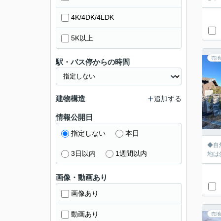
4K/4DK/4LDK
5K以上
売地
駅・バス停からの時間
建物構造
追加する
情報公開日
指定しない
本日
◆自
3日以内
1週間以内
地は
画像・動画あり
画像あり
動画あり
売地