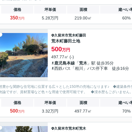
価格
坪単価
面積
建ぺい
350
5.28万円
219.00㎡
60%
万円
久留米市
荒木町藤田
荒木町藤田土地
500
万円
497.77㎡ (-)
鹿児島本線
「
荒木
」駅 徒歩35分
西鉄バス「相川」バス停下車 徒歩16分
然豊かな閑静な住宅地に位置する広々とした150坪の売地になります♪ ◆建築条
勿論ですが、資材置場など色々な用途で使用可能です。 ◆浸水歴もございません
価格
坪単価
面積
建ぺい
500
3.32万円
497.77㎡
70%
万円
久留米市
荒木町荒木