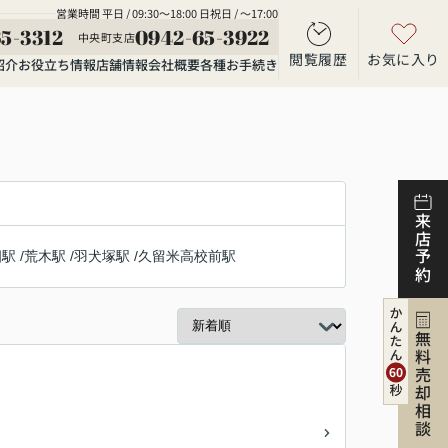
営業時間 平日 / 09:30～18:00 日祝日 / ～17:00
5-3312
0942-65-3922
中央町支店
閲覧履歴
お気に入り
紹介
お役立ち情報
店舗情報
会社概要
各種お手続き
来店予約
畑駅
/
荒木駅
/
羽犬塚駅
/
久留米高校前駅
無料売却相談