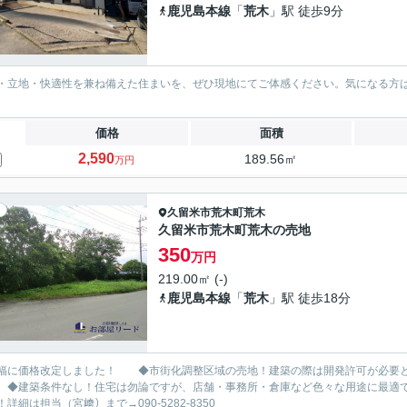
鹿児島本線
「
荒木
」駅 徒歩9分
・立地・快適性を兼ね備えた住まいを、ぜひ現地にてご体感ください。気になる方はお気
価格
面積
2,590
189.56㎡
万円
久留米市
荒木町荒木
久留米市荒木町荒木の売地
350
万円
219.00㎡ (-)
鹿児島本線
「
荒木
」駅 徒歩18分
幅に価格改定しました！ ◆市街化調整区域の売地！建築の際は開発許可が必要と
 ◆建築条件なし！住宅は勿論ですが、店舗・事務所・倉庫など色々な用途に最適
！詳細は担当（宮﨑）まで→090-5282-8350