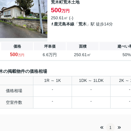
荒木町荒木土地
500
万円
250.61㎡ (-)
鹿児島本線
「
荒木
」駅 徒歩14分
価格
坪単価
面積
建ぺい
500
6.6万円
250.61㎡
50
万円
木の掲載物件の価格相場
1R ～ 1K
1DK ～ 1LDK
2K ～ 
-
-
-
価格相場
-
-
-
空室件数
1