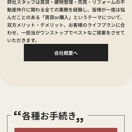
弊社スタッフは賃貸・建物管理・売買・リフォームの不
0120-410-554
動産仲介に関わる全ての業務を経験し、皆様が一度は悩
んだことのある「賃貸or購入」というテーマについて、
双方メリット・デメリット、お客様のライフプランに合
わせ、一担当がワンストップでベストなご提案をさせて
【休業中の電話窓口】
いただきます。
賃貸に関するお問合せ
会社概要へ
080-9444-8304
水漏れ・不具合等の緊急時連絡先
080-7631-6537
売買に関するお問合せ
070-3209-4152
“
„
各種お手続き