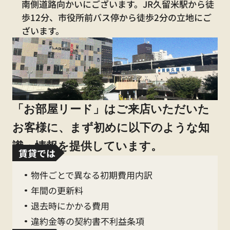
080-9444-8304
南側道路向かいにございます。JR久留米駅から徒
歩12分、市役所前バス停から徒歩2分の立地にご
水漏れ・不具合等の緊急時連絡先
ざいます。
080-7631-6537
売買に関するお問合せ
070-3209-4152
「お部屋リード」はご来店いただいた
お客様に、まず初めに以下のような知
識・情報を提供しています。
賃貸では
2026.05.01
。+
GW休業のお知らせ
+。
物件ごとで異なる初期費用内訳
年間の更新料
平素は格別のご高配を賜り、厚く御礼申し上げ
退去時にかかる費用
ます。
違約金等の契約書不利益条項
誠に勝手ながら、下記日程においてGW
休業の