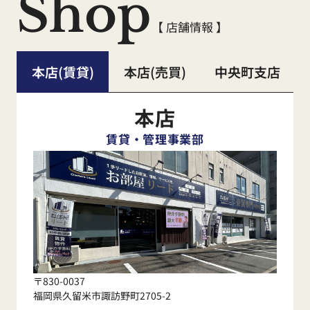
Shop
賃
貸
店舗
【 店舗情報 】
2025年12月29日（月）～2026年1
本店(賃貸)
本店(売買)
中央町支店
月6日（火）
本店
売買
店舗
賃貸・管理事業部
2025年12月29日（月）～2026年1
月5日（月）
【くらしーど24ご加入のお客様】
〒830-0037
福岡県久留米市諏訪野町2705-2
水漏れ・不具合等の緊急時連絡先