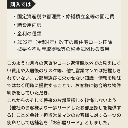
購入では
為、休業となります。
固定資産税や管理費・修繕積立金等の固定費
諸費用内訳
休 業 期 間
金利の種類
2026年5月2日（土
）
～5
2022年（令和4年）改正の新住宅ローン控除
概要や不動産取得税等の税金に関わる費用
月
6日（水）
このような月々の家賃やローン返済額以外での見えにく
（全店舗）
い費用や入居後のリスク等、他社営業マンでは把握しき
れていない、お部屋選びに欠かせない知識・情報を曖昧
ではなく明確に提供することで、お客様に総合的な物件
判断をしていただき、
これからのそして将来のお部屋探しを後悔しないよう
【他社のお客様より一歩リードしたお部屋探しを提供す
【くらしーど24ご加入のお客様】
る】ことを会社・担当営業マンのお客様に対する一つの
使命として店舗名を「お部屋リード」としました。
水漏れ・不具合等の緊急時連絡先