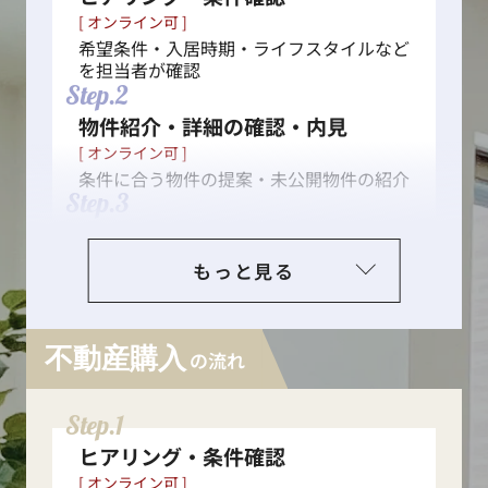
[ オンライン可 ]
希望条件・入居時期・ライフスタイルなど
を担当者が確認
Step.2
物件紹介・詳細の確認・内見
[ オンライン可 ]
条件に合う物件の提案・未公開物件の紹介
Step.3
入居申し込み・入居審査
[ オンライン可 ]
もっと見る
入居申込書の提出、入居審査の実施
Step.4
契約手続き
不動産購入
の流れ
[ オンライン可 ]
重要事項説明・契約締結
Step.5
Step.1
初期費用の支払い・鍵の受け取り
ヒアリング・条件確認
Step.6
[ オンライン可 ]