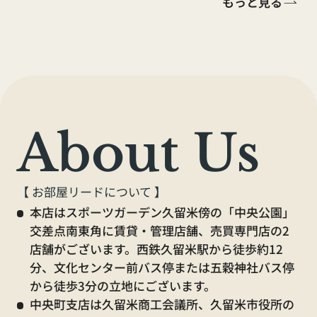
もっと見る
（全店舗）
【くらしーど24ご加入のお客様】
About Us
水漏れ・不具合等の緊急時連絡先
0120-410-554
【 お部屋リードについて 】
本店はスポーツガーデン久留米傍の「中央公園」
交差点南東角に賃貸・管理店舗、売買専門店の2
店舗がございます。西鉄久留米駅から徒歩約12
【休業中の電話窓口】
分、文化センター前バス停または五穀神社バス停
から徒歩3分の立地にございます。
賃貸に関するお問合せ
中央町支店は久留米商工会議所、久留米市役所の