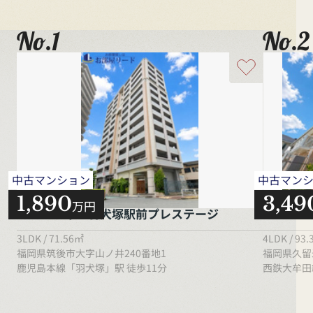
No.1
No.2
中古マンション
中古マン
1,890
3,49
万円
エイルヴィラ羽犬塚駅前プレステージ
ブライト
3LDK / 71.56㎡
4LDK / 93
福岡県筑後市大字山ノ井240番地1
福岡県久留米
鹿児島本線「羽犬塚」駅 徒歩11分
西鉄大牟田