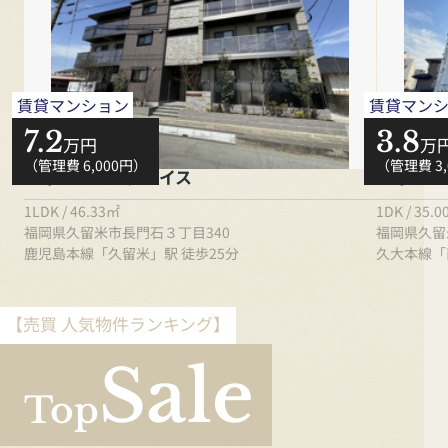
賃貸マンション
賃貸マン
7.2
3.8
万円
万
（管理費 6,000円）
（管理費 3
シャーメゾングレイス
ウィン・
1LDK / 46.33㎡
1DK / 35.
福岡県久留米市長門石３丁目340
福岡県久留
鹿児島本線「久留米」駅 徒歩25分
久大本線「
【売買 人気物件ランキング】
Sale
Top