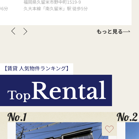
福岡県久留米市野中町1519-9
福岡県久留
歩6分
久大本線「南久留米」駅 徒歩5分
西鉄大牟田
もっと見る
【賃貸 人気物件ランキング】
Rental
Top
No.1
No.2