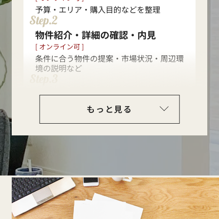
入居開始
予算・エリア・購入目的などを整理
Step.2
物件紹介・詳細の確認・内見
[ オンライン可 ]
条件に合う物件の提案・市場状況・周辺環
境の説明など
Step.3
購入申込み・住宅ローン事前審査
買付証明書の提出や住宅ローン事前審査の
もっと見る
実施
Step.4
売買契約
重要事項説明・契約締結
Step.5
住宅ローン本審査・契約
Step.6
決済・引渡し
残金支払い・登記・鍵受け取り