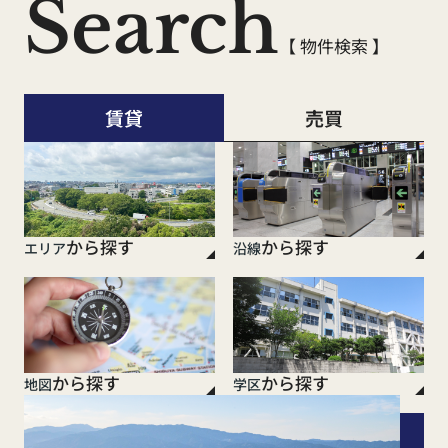
Search
【 物件検索 】
賃貸
売買
から探す
から探す
エリア
沿線
から探す
から探す
地図
学区