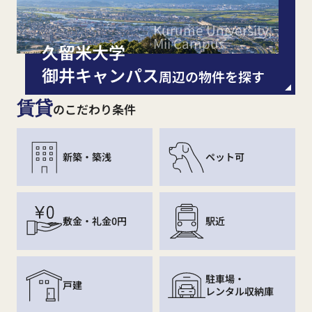
Kurume University,
Mii Campus
久留米大学
御井キャンパス
周辺の物件を探す
賃貸
のこだわり条件
新築・築浅
ペット可
敷金・礼金0円
駅近
駐車場・
戸建
レンタル収納庫