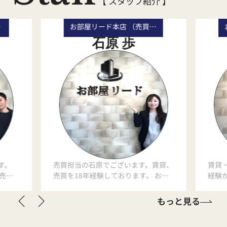
【 スタッフ紹介 】
長）
お部屋リード本店 （売買事業部 主任）
石原 歩
す。
売買担当の石原でございます。賃貸、
賃貸
売買
売買を18年経験しております。 お客
経験
ます。
様の目線に立ち、今のお客様に合った
皆様
切にし
最善のご提案をさせていただきます。
一歩
もっと見る
トーに
お客様のお話を聞く9割、残り1割ア
頂き
でお困
ドバイスでどんなお悩みにも精一杯お
前向