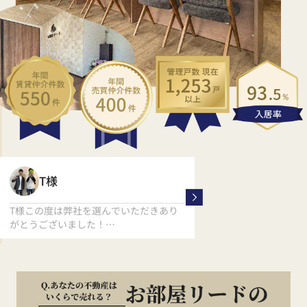
く
T様
M様
T様この度は弊社を選んでいただきあり
M様、この度は数ある
がとうございました！
から
T様の新生活応援しております！！
弊社をお選びいただき
ます。
素敵な同棲生活が送れ
ます(^^)/
また相談事や引っ越し
お気軽にご連絡くださ