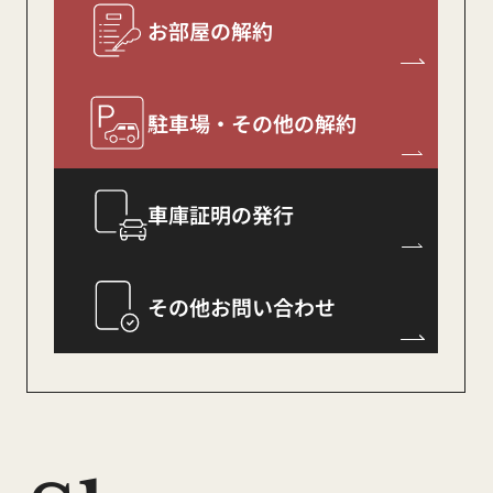
お部屋の解約
2025.12.25
駐車場・その他の解約
年末年始休業のお知
。+
車庫証明の発行
らせ
+。
その他お問い合わせ
誠に勝手ながら、下記の期間を年末年始休業と
させていただきます
。
休 業 期 間