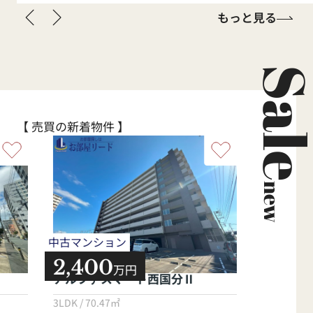
もっと見る
Sal
【 売買の新着物件 】
new
中古マンション
中古マンシ
2,400
3,39
万円
アルファスマート西国分Ⅱ
アメイズ
3LDK / 70.47㎡
3LDK / 83