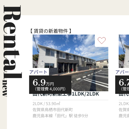
ご相談
答えいたします。ぜひ私にお手伝いさ
チベ
て頂き
せて下さい★
務に
Rental
【 賃貸の新着物件 】
アパート
アパー
6.9
6.
new
万円
（管理費 4,000円）
（管理
田代新町新築工事1LDK/2LDK
田代
2LDK / 53.90㎡
2LDK
佐賀県鳥栖市田代新町
佐賀
59分
鹿児島本線「田代」駅 徒歩9分
鹿児