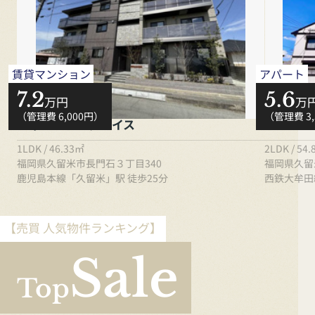
賃貸マンション
アパート
7.2
5.6
万円
万
（管理費 6,000円）
（管理費 3
シャーメゾングレイス
サンハイ
1LDK / 46.33㎡
2LDK / 54
福岡県久留米市長門石３丁目340
福岡県久留米
鹿児島本線「久留米」駅 徒歩25分
西鉄大牟田
【売買 人気物件ランキング】
Sale
Top