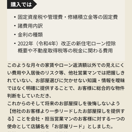
購入では
為、休業となります。
固定資産税や管理費・修繕積立金等の固定費
諸費用内訳
休 業 期 間
金利の種類
2026年5月2日（土
）
～5
2022年（令和4年）改正の新住宅ローン控除
概要や不動産取得税等の税金に関わる費用
月
6日（水）
このような月々の家賃やローン返済額以外での見えにく
（全店舗）
い費用や入居後のリスク等、他社営業マンでは把握しき
れていない、お部屋選びに欠かせない知識・情報を曖昧
ではなく明確に提供することで、お客様に総合的な物件
判断をしていただき、
これからのそして将来のお部屋探しを後悔しないよう
【他社のお客様より一歩リードしたお部屋探しを提供す
【くらしーど24ご加入のお客様】
る】ことを会社・担当営業マンのお客様に対する一つの
使命として店舗名を「お部屋リード」としました。
水漏れ・不具合等の緊急時連絡先