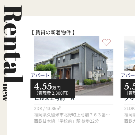
ご相談
答えいたします。ぜひ私にお手伝いさ
チベ
て頂き
せて下さい★
務に
Rental
【 賃貸の新着物件 】
アパート
アパー
4.55
5.
new
万円
（管理費 2,300円）
（管理
ヒルズ上弓削 Ａ
グリ
2DK / 43.86㎡
2LDK
福岡県久留米市東合川７丁目１０番３５号
福岡県久留米市北野町上弓削７６３番地１
福岡
分
西鉄甘木線「学校前」駅 徒歩22分
西鉄