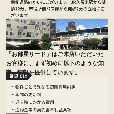
080-9444-8304
南側道路向かいにございます。JR久留米駅から徒
歩12分、市役所前バス停から徒歩2分の立地にご
水漏れ・不具合等の緊急時連絡先
ざいます。
080-7631-6537
売買に関するお問合せ
070-3209-4152
「お部屋リード」はご来店いただいた
お客様に、まず初めに以下のような知
識・情報を提供しています。
賃貸では
2026.05.01
。+
GW休業のお知らせ
+。
物件ごとで異なる初期費用内訳
年間の更新料
平素は格別のご高配を賜り、厚く御礼申し上げ
退去時にかかる費用
ます。
違約金等の契約書不利益条項
誠に勝手ながら、下記日程においてGW
休業の