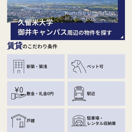
Kurume University,
Mii Campus
久留米大学
御井キャンパス
周辺の物件を探す
賃貸
のこだわり条件
新築・築浅
ペット可
敷金・礼金0円
駅近
駐車場・
戸建
レンタル収納庫