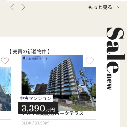
もっと見る
Sal
【 売買の新着物件 】
new
中古マンション
売地
3,390
1,150
万円
アメイズ諏訪野パークテラス
小郡市大
3LDK / 83.50㎡
49.41坪 / 