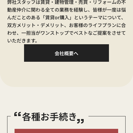
弊社スタッフは賃貸・建物管理・売買・リフォームの不
0120-410-554
動産仲介に関わる全ての業務を経験し、皆様が一度は悩
んだことのある「賃貸or購入」というテーマについて、
双方メリット・デメリット、お客様のライフプランに合
わせ、一担当がワンストップでベストなご提案をさせて
【休業中の電話窓口】
いただきます。
賃貸に関するお問合せ
会社概要へ
080-9444-8304
水漏れ・不具合等の緊急時連絡先
080-7631-6537
売買に関するお問合せ
070-3209-4152
“
„
各種お手続き