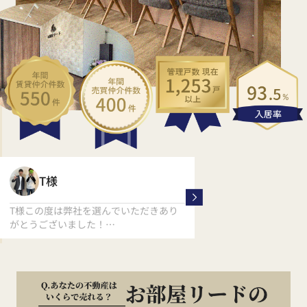
く
T様
M様
T様この度は弊社を選んでいただきあり
M様、この度は数ある
がとうございました！
から
T様の新生活応援しております！！
弊社をお選びいただき
ます。
素敵な同棲生活が送れ
ます(^^)/
また相談事や引っ越し
お気軽にご連絡くださ