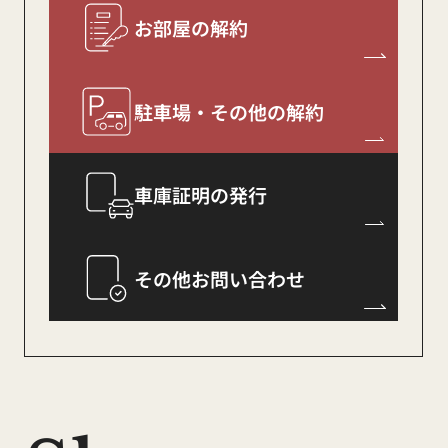
お部屋の解約
2025.12.25
駐車場・その他の解約
年末年始休業のお知
。+
車庫証明の発行
らせ
+。
その他お問い合わせ
誠に勝手ながら、下記の期間を年末年始休業と
させていただきます
。
休 業 期 間