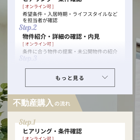
[ オンライン可 ]
希望条件・入居時期・ライフスタイルなど
を担当者が確認
Step.2
物件紹介・詳細の確認・内見
[ オンライン可 ]
条件に合う物件の提案・未公開物件の紹介
Step.3
入居申し込み・入居審査
[ オンライン可 ]
もっと見る
入居申込書の提出、入居審査の実施
Step.4
契約手続き
不動産購入
の流れ
[ オンライン可 ]
重要事項説明・契約締結
Step.5
Step.1
初期費用の支払い・鍵の受け取り
ヒアリング・条件確認
Step.6
[ オンライン可 ]