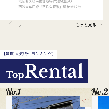
福岡県久留米市諏訪野町2698番地3
福岡県小郡市
西鉄大牟田線「西鉄久留米」駅 徒歩12分
西鉄大牟田
もっと見る
【賃貸 人気物件ランキング】
Rental
Top
No.1
No.2