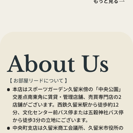
もっと見る
（全店舗）
【くらしーど24ご加入のお客様】
About Us
水漏れ・不具合等の緊急時連絡先
0120-410-554
【 お部屋リードについて 】
本店はスポーツガーデン久留米傍の「中央公園」
交差点南東角に賃貸・管理店舗、売買専門店の2
店舗がございます。西鉄久留米駅から徒歩約12
【休業中の電話窓口】
分、文化センター前バス停または五穀神社バス停
から徒歩3分の立地にございます。
賃貸に関するお問合せ
中央町支店は久留米商工会議所、久留米市役所の