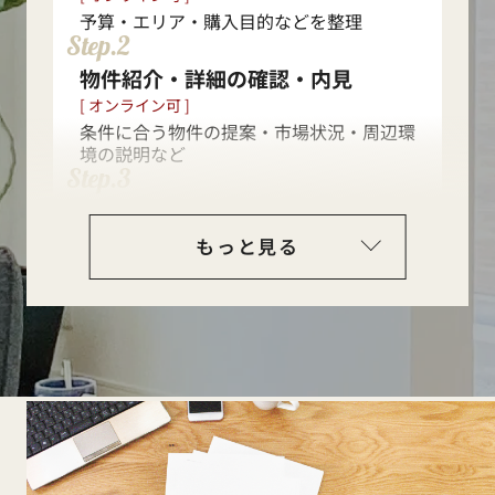
入居開始
予算・エリア・購入目的などを整理
Step.2
物件紹介・詳細の確認・内見
[ オンライン可 ]
条件に合う物件の提案・市場状況・周辺環
境の説明など
Step.3
購入申込み・住宅ローン事前審査
買付証明書の提出や住宅ローン事前審査の
もっと見る
実施
Step.4
売買契約
重要事項説明・契約締結
Step.5
住宅ローン本審査・契約
Step.6
決済・引渡し
残金支払い・登記・鍵受け取り