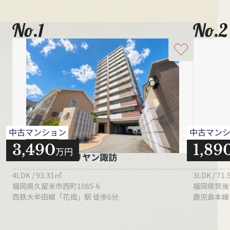
No.1
No.2
中古マンション
中古マン
3,490
1,89
万円
ブライト・サンリヤン諏訪
エイルヴ
4LDK / 93.31㎡
3LDK / 71
福岡県久留米市西町1085-6
福岡県筑後
西鉄大牟田線「花畑」駅 徒歩6分
鹿児島本線