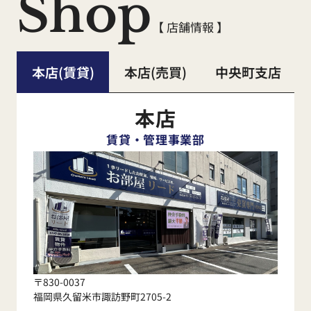
Shop
賃
貸
店舗
【 店舗情報 】
2025年12月29日（月）～2026年1
本店(賃貸)
本店(売買)
中央町支店
月6日（火）
本店
売買
店舗
賃貸・管理事業部
2025年12月29日（月）～2026年1
月5日（月）
【くらしーど24ご加入のお客様】
〒830-0037
福岡県久留米市諏訪野町2705-2
水漏れ・不具合等の緊急時連絡先