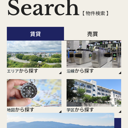
Search
【 物件検索 】
賃貸
売買
から探す
から探す
エリア
沿線
から探す
から探す
地図
学区