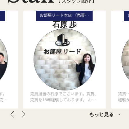
【 スタッフ紹介 】
長）
お部屋リード本店 （売買事業部 主任）
石原 歩
す。
売買担当の石原でございます。賃貸、
賃貸
売買
売買を18年経験しております。 お客
経験
ます。
様の目線に立ち、今のお客様に合った
皆様
切にし
最善のご提案をさせていただきます。
一歩
もっと見る
トーに
お客様のお話を聞く9割、残り1割ア
頂き
でお困
ドバイスでどんなお悩みにも精一杯お
前向