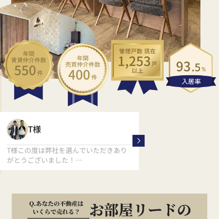
く
T様
M様
T様この度は弊社を選んでいただきあり
M様、この度は数ある
がとうございました！
から
T様の新生活応援しております！！
弊社をお選びいただき
ます。
素敵な同棲生活が送れ
ます(^^)/
また相談事や引っ越し
お気軽にご連絡くださ