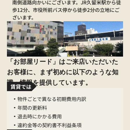
080-9444-8304
南側道路向かいにございます。JR久留米駅から徒
歩12分、市役所前バス停から徒歩2分の立地にご
水漏れ・不具合等の緊急時連絡先
ざいます。
080-7631-6537
売買に関するお問合せ
070-3209-4152
「お部屋リード」はご来店いただいた
お客様に、まず初めに以下のような知
識・情報を提供しています。
賃貸では
2026.05.01
。+
GW休業のお知らせ
+。
物件ごとで異なる初期費用内訳
年間の更新料
平素は格別のご高配を賜り、厚く御礼申し上げ
退去時にかかる費用
ます。
違約金等の契約書不利益条項
誠に勝手ながら、下記日程においてGW
休業の