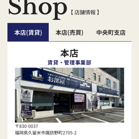
Shop
賃
貸
店舗
【 店舗情報 】
2025年12月29日（月）～2026年1
本店(賃貸)
本店(売買)
中央町支店
月6日（火）
本店
売買
店舗
賃貸・管理事業部
2025年12月29日（月）～2026年1
月5日（月）
【くらしーど24ご加入のお客様】
〒830-0037
福岡県久留米市諏訪野町2705-2
水漏れ・不具合等の緊急時連絡先