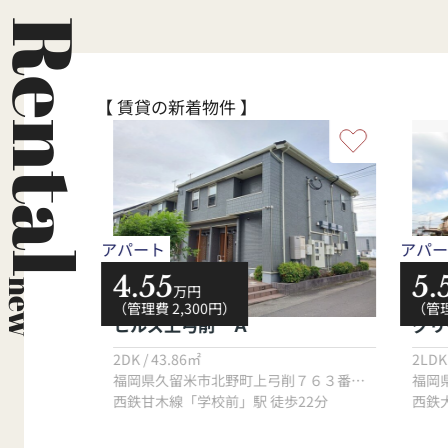
ご相談
答えいたします。ぜひ私にお手伝いさ
チベ
て頂き
せて下さい★
務に
Rental
【 賃貸の新着物件 】
アパート
アパー
4.55
5.
new
万円
（管理費 2,300円）
（管理
ヒルズ上弓削 Ａ
グリ
2DK / 43.86㎡
2LDK
福岡県久留米市東合川７丁目１０番３５号
福岡県久留米市北野町上弓削７６３番地１
福岡
分
西鉄甘木線「学校前」駅 徒歩22分
西鉄