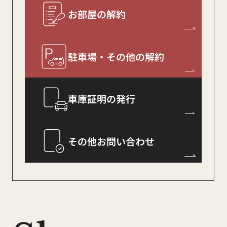
お部屋の解約
2025.12.25
駐車場・その他の解約
年末年始休業のお知
。+
車庫証明の発行
らせ
+。
その他お問い合わせ
誠に勝手ながら、下記の期間を年末年始休業と
させていただきます
。
休 業 期 間