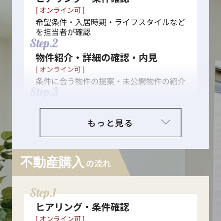
[ オンライン可 ]
希望条件・入居時期・ライフスタイルなど
を担当者が確認
Step.2
物件紹介・詳細の確認・内見
[ オンライン可 ]
条件に合う物件の提案・未公開物件の紹介
Step.3
入居申し込み・入居審査
[ オンライン可 ]
もっと見る
入居申込書の提出、入居審査の実施
Step.4
契約手続き
不動産購入
の流れ
[ オンライン可 ]
重要事項説明・契約締結
Step.5
Step.1
初期費用の支払い・鍵の受け取り
ヒアリング・条件確認
Step.6
[ オンライン可 ]