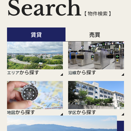
Search
【 物件検索 】
賃貸
売買
から探す
から探す
エリア
沿線
から探す
から探す
地図
学区