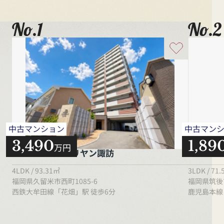
No.1
No.2
中古マンション
中古マン
3,490
1,89
万円
ブライト・サンリヤン諏訪
エイルヴ
4LDK / 93.31㎡
3LDK / 71
福岡県久留米市西町1085-6
福岡県筑後
西鉄大牟田線「花畑」駅 徒歩6分
鹿児島本線