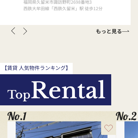
福岡県久留米市諏訪野町2698番地3
福岡県小郡市
西鉄大牟田線「西鉄久留米」駅 徒歩12分
西鉄大牟田
もっと見る
【賃貸 人気物件ランキング】
Rental
Top
No.1
No.2