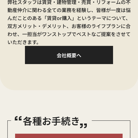
弊社スタッフは賃貸・建物管理・売買・リフォームの不
0120-410-554
動産仲介に関わる全ての業務を経験し、皆様が一度は悩
んだことのある「賃貸or購入」というテーマについて、
双方メリット・デメリット、お客様のライフプランに合
わせ、一担当がワンストップでベストなご提案をさせて
【休業中の電話窓口】
いただきます。
賃貸に関するお問合せ
会社概要へ
080-9444-8304
水漏れ・不具合等の緊急時連絡先
080-7631-6537
売買に関するお問合せ
070-3209-4152
“
„
各種お手続き