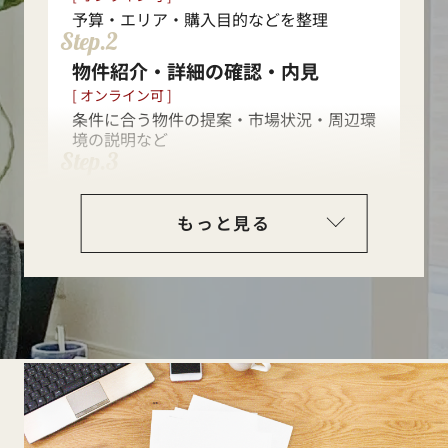
入居開始
予算・エリア・購入目的などを整理
Step.2
物件紹介・詳細の確認・内見
[ オンライン可 ]
条件に合う物件の提案・市場状況・周辺環
境の説明など
Step.3
購入申込み・住宅ローン事前審査
買付証明書の提出や住宅ローン事前審査の
もっと見る
実施
Step.4
売買契約
重要事項説明・契約締結
Step.5
住宅ローン本審査・契約
Step.6
決済・引渡し
残金支払い・登記・鍵受け取り