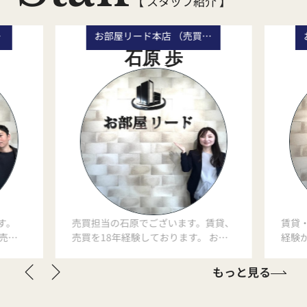
【 スタッフ紹介 】
長）
お部屋リード本店 （売買事業部 主任）
石原 歩
す。
売買担当の石原でございます。賃貸、
賃貸
売買
売買を18年経験しております。 お客
経験
ます。
様の目線に立ち、今のお客様に合った
皆様
切にし
最善のご提案をさせていただきます。
一歩
もっと見る
トーに
お客様のお話を聞く9割、残り1割ア
頂き
でお困
ドバイスでどんなお悩みにも精一杯お
前向