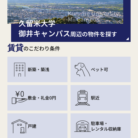
Kurume University,
Mii Campus
久留米大学
御井キャンパス
周辺の物件を探す
賃貸
のこだわり条件
新築・築浅
ペット可
敷金・礼金0円
駅近
駐車場・
戸建
レンタル収納庫