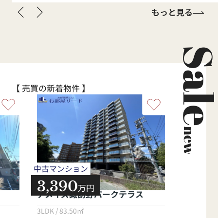
もっと見る
Sal
【 売買の新着物件 】
new
中古マンション
売地
3,390
1,150
万円
アメイズ諏訪野パークテラス
小郡市大
3LDK / 83.50㎡
49.41坪 / 