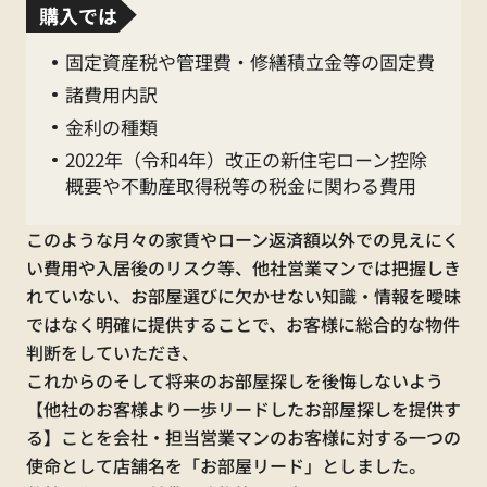
購入では
為、休業となります。
固定資産税や管理費・修繕積立金等の固定費
諸費用内訳
休 業 期 間
金利の種類
2026年5月2日（土
）
～5
2022年（令和4年）改正の新住宅ローン控除
概要や不動産取得税等の税金に関わる費用
月
6日（水）
このような月々の家賃やローン返済額以外での見えにく
（全店舗）
い費用や入居後のリスク等、他社営業マンでは把握しき
れていない、お部屋選びに欠かせない知識・情報を曖昧
ではなく明確に提供することで、お客様に総合的な物件
判断をしていただき、
これからのそして将来のお部屋探しを後悔しないよう
【他社のお客様より一歩リードしたお部屋探しを提供す
【くらしーど24ご加入のお客様】
る】ことを会社・担当営業マンのお客様に対する一つの
使命として店舗名を「お部屋リード」としました。
水漏れ・不具合等の緊急時連絡先