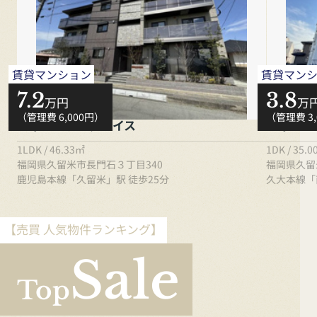
賃貸マンション
賃貸マン
7.2
3.8
万円
万
（管理費 6,000円）
（管理費 3
シャーメゾングレイス
ウィン・
1LDK / 46.33㎡
1DK / 35.
福岡県久留米市長門石３丁目340
福岡県久留
鹿児島本線「久留米」駅 徒歩25分
久大本線「
【売買 人気物件ランキング】
Sale
Top