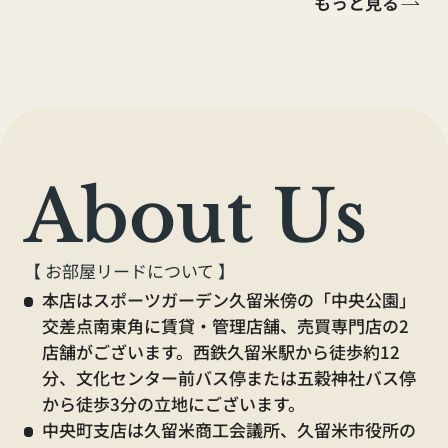
もっと見る
（全店舗）
【くらしーど24ご加入のお客様】
About Us
水漏れ・不具合等の緊急時連絡先
0120-410-554
【 お部屋リードについて 】
本店はスポーツガーデン久留米傍の「中央公園」
交差点南東角に賃貸・管理店舗、売買専門店の2
店舗がございます。西鉄久留米駅から徒歩約12
【休業中の電話窓口】
分、文化センター前バス停または五穀神社バス停
から徒歩3分の立地にございます。
賃貸に関するお問合せ
中央町支店は久留米商工会議所、久留米市役所の