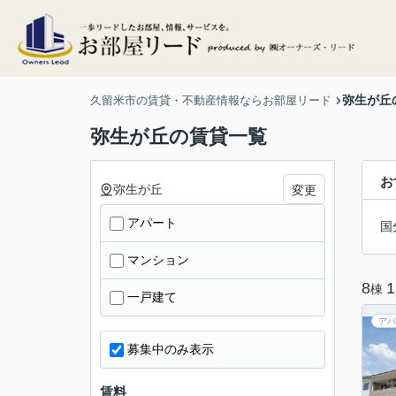
弥生が丘
久留米市の賃貸・不動産情報ならお部屋リード
弥生が丘の賃貸一覧
お
弥生が丘
変更
アパート
国
マンション
8
1
棟
一戸建て
アパ
募集中のみ表示
賃料