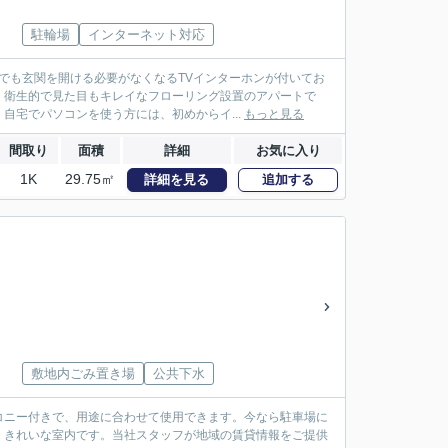
駐輪場
インターネット対応
でも玄関を開ける必要がなくなるTVインターホンが付いてお
。衛生的で見た目もキレイなフローリング設置のアパートで
自宅でパソコンを使う方には、初めからイ...
もっと見る
間取り
面積
詳細
お気に入り
1K
29.75㎡
詳細を見る
追加する
敷地内ごみ置き場
公共下水
コニー付きで、用途に合わせて使用できます。今なら駐車場に
、きれいな室内です。当社スタッフが地域の賃貸情報をご提供