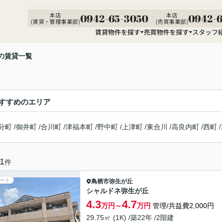
本店
本店
0942-65-3050
0942-6
(賃貸・管理事業部)
(売買事業部)
賃貸物件を探す
売買物件を探す
スタッフ
の賃貸一覧
すすめのエリア
分町
/
御井町
/
合川町
/
津福本町
/
野中町
/
上津町
/
東合川
/
高良内町
/
西町
/
1
件
ート
鳥栖市
弥生が丘
シャルドネ弥生が丘
4.3
4.7
万円～
万円
管理/共益費2,000円
29.75㎡ (1K) /築22年 /2階建