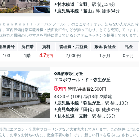
甘木鉄道
「
立野
」駅 徒歩34分
鹿児島本線
「
基山
」駅 徒歩34分
ｒｂａｎ Ｋｎｏｌｌ（アーバン ノール）」のここがイチオシ。知らない人が来た時
す。室内設備は浴室乾燥機・洗面化粧台などが揃っており、とても充実しています
収納力と掃除のしやすさを同時に備えているシステムキッチンを採用しております。
部屋番号
所在階
賃料
管理費・共益費
敷金/保証金
礼金
4.7
103
1階
2,000円
1ヶ月
0ヶ月
万円
ート
鳥栖市
弥生が丘
エスポワール・ド・弥生が丘
5
万円
管理/共益費2,500円
43.33㎡ (1DK) /築18年 /2階建
鹿児島本線
「
弥生が丘
」駅 徒歩13分
鹿児島本線
「
田代
」駅 徒歩31分
甘木鉄道
「
立野
」駅 徒歩36分
設備はエアコン・全居室フローリングなど大変充実しております。この物件はバル
あり、お車をお持ちの方に。敷金不要の物件です。新しい日々を送るにふさわしい