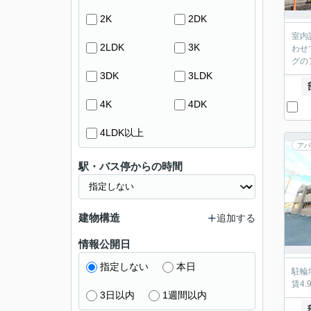
2K
2DK
室内
2LDK
3K
わせ
グの
3DK
3LDK
4K
4DK
4LDK以上
アパ
駅・バス停からの時間
建物構造
追加する
情報公開日
指定しない
本日
駐輪
賃4
3日以内
1週間以内