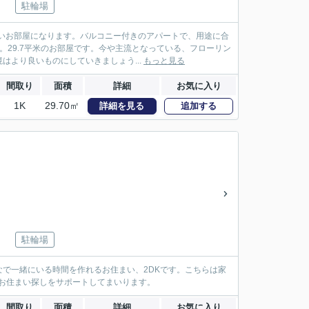
駐輪場
いお部屋になります。バルコニー付きのアパートで、用途に合
29.7平米のお部屋です。今や主流となっている、フローリン
より良いものにしていきましょう...
もっと見る
間取り
面積
詳細
お気に入り
1K
29.70㎡
詳細を見る
追加する
駐輪場
で一緒にいる時間を作れるお住まい、2DKです。こちらは家
。お住まい探しをサポートしてまいります。
間取り
面積
詳細
お気に入り