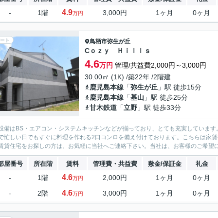
4.9
-
1階
3,000円
1ヶ月
0ヶ月
万円
ート
鳥栖市
弥生が丘
Cｏｚｙ Ｈｉｌｌｓ
4.6
万円
管理/共益費2,000円～3,000円
30.00㎡ (1K) /築22年 /2階建
鹿児島本線
「
弥生が丘
」駅 徒歩15分
鹿児島本線
「
基山
」駅 徒歩25分
甘木鉄道
「
立野
」駅 徒歩33分
設備はBS・エアコン・システムキッチンなどが揃っており、とても充実しています
で忙しい日でもすぐに料理を作れる2口コンロを備え付けております。こちらは家賃
賃貸住宅をお探しの方は、お気軽に当社へご連絡下さい。当社は、お客様のご希望に適
部屋番号
所在階
賃料
管理費・共益費
敷金/保証金
礼金
4.6
-
1階
2,000円
1ヶ月
0ヶ月
万円
4.6
-
2階
3,000円
1ヶ月
0ヶ月
万円