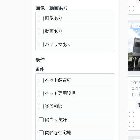
画像・動画あり
画像あり
アパ
動画あり
パノラマあり
条件
条件
ペット飼育可
室内
こと
ペット専用設備
す。
楽器相談
陽当り良好
閑静な住宅地