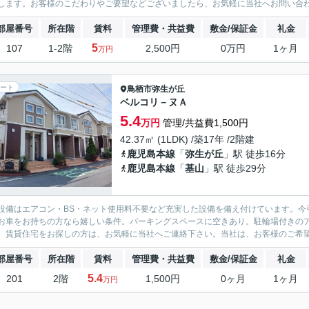
します。お客様のこだわりやご要望などございましたら、お気軽に当社へお問い合
部屋番号
所在階
賃料
管理費・共益費
敷金/保証金
礼金
5
107
1-2階
2,500円
0万円
1ヶ月
万円
ート
鳥栖市
弥生が丘
ベルコリ－ヌＡ
5.4
万円
管理/共益費1,500円
42.37㎡ (1LDK) /築17年 /2階建
鹿児島本線
「
弥生が丘
」駅 徒歩16分
鹿児島本線
「
基山
」駅 徒歩29分
設備はエアコン・BS・ネット使用料不要など充実した設備を備え付けています。今
お車をお持ちの方なら嬉しい条件。パーキングスペースに空きあり。駐輪場付きの
。賃貸住宅をお探しの方は、お気軽に当社へご連絡下さい。当社は、お客様のご希望
部屋番号
所在階
賃料
管理費・共益費
敷金/保証金
礼金
5.4
201
2階
1,500円
0ヶ月
1ヶ月
万円