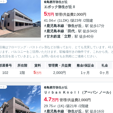
ート
鳥栖市
弥生が丘
エポック弥生が丘Ⅱ
5
万円
管理/共益費2,000円
41.04㎡ (1LDK) /築23年 /2階建
鹿児島本線
「
弥生が丘
」駅 徒歩17分
鹿児島本線
「
田代
」駅 徒歩34分
甘木鉄道
「
立野
」駅 徒歩40分
設備はフローリング・バストイレ別などが揃っており、とても充実しています。41.
ります。バルコニーをご活用いただけます。駐輪場付きの物件です。これから先、
る生活を送っていきましょう。お問い合わせもお気軽にご連絡ください。
部屋番号
所在階
賃料
管理費・共益費
敷金/保証金
礼金
5
102
1階
2,000円
1ヶ月
0ヶ月
万円
ート
鳥栖市
弥生が丘
Ｕｒｂａｎ Ｋｎｏｌｌ（アーバン ノール）
4.7
万円
管理/共益費2,000円
29.75㎡ (1K) /築21年 /2階建
鹿児島本線
「
弥生が丘
」駅 徒歩16分