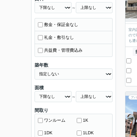
～
敷金・保証金なし
室内
ので
礼金・敷引なし
も遭
共益費・管理費込み
築年数
面積
～
アパ
間取り
ワンルーム
1K
1DK
1LDK