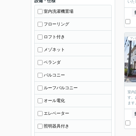
設備・仕様
いた
室内洗濯機置場
フローリング
ロフト付き
アパ
メゾネット
ベランダ
バルコニー
ルーフバルコニー
室内
す。
オール電化
ます
エレベーター
照明器具付き