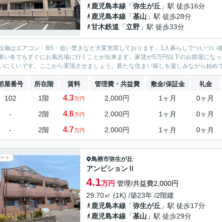
鹿児島本線
「
弥生が丘
」駅 徒歩16分
鹿児島本線
「
基山
」駅 徒歩28分
甘木鉄道
「
立野
」駅 徒歩33分
設備はエアコン・BS・追い焚きなど大変充実しております。1人暮らしでついつい
寒い冬でもすぐにお風呂場に行くことが出来ます。家賃が5万円以下のお部屋にな
いにくいです。ここから実現させましょう。新たな住まい探しを楽しみながら始めてい
部屋番号
所在階
賃料
管理費・共益費
敷金/保証金
礼金
4.3
102
1階
2,000円
1ヶ月
0ヶ月
万円
4.6
-
2階
2,000円
1ヶ月
0ヶ月
万円
4.7
-
2階
2,000円
1ヶ月
0ヶ月
万円
ート
鳥栖市
弥生が丘
アンビションⅡ
4.1
万円
管理/共益費2,000円
29.70㎡ (1K) /築23年 /2階建
鹿児島本線
「
弥生が丘
」駅 徒歩17分
鹿児島本線
「
基山
」駅 徒歩29分