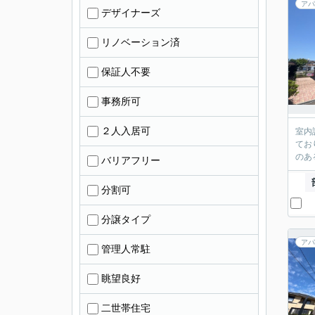
アパ
デザイナーズ
リノベーション済
保証人不要
事務所可
２人入居可
室内
てお
のあ
バリアフリー
分割可
分譲タイプ
アパ
管理人常駐
眺望良好
二世帯住宅