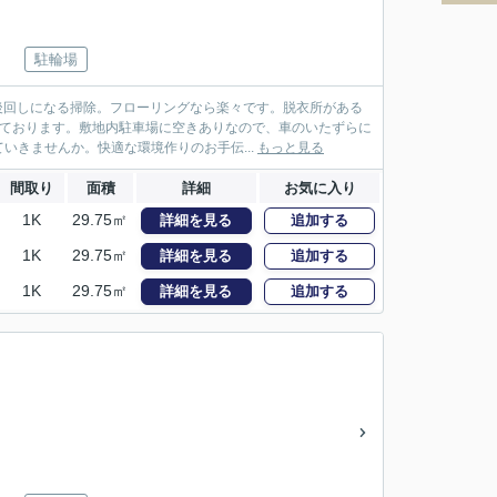
駐輪場
後回しになる掃除。フローリングなら楽々です。脱衣所がある
っております。敷地内駐車場に空きありなので、車のいたずらに
きませんか。快適な環境作りのお手伝...
もっと見る
間取り
面積
詳細
お気に入り
1K
29.75㎡
詳細を見る
追加する
1K
29.75㎡
詳細を見る
追加する
1K
29.75㎡
詳細を見る
追加する