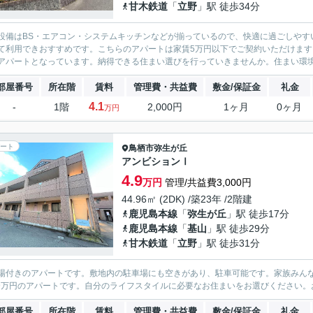
甘木鉄道
「
立野
」駅 徒歩34分
設備はBS・エアコン・システムキッチンなどが揃っているので、快適に過ごしやす
て利用できおすすめです。こちらのアパートは家賃5万円以下でご契約いただけます。
アパートとなっています。納得できる住まい選びを行っていきませんか。住まい環境は
部屋番号
所在階
賃料
管理費・共益費
敷金/保証金
礼金
4.1
-
1階
2,000円
1ヶ月
0ヶ月
万円
ート
鳥栖市
弥生が丘
アンビションⅠ
4.9
万円
管理/共益費3,000円
44.96㎡ (2DK) /築23年 /2階建
鹿児島本線
「
弥生が丘
」駅 徒歩17分
鹿児島本線
「
基山
」駅 徒歩29分
甘木鉄道
「
立野
」駅 徒歩31分
場付きのアパートです。敷地内の駐車場にも空きがあり、駐車可能です。家族みんな
.9万円のアパートです。自分のライフスタイルに必要なお住まいをお選びください
部屋番号
所在階
賃料
管理費・共益費
敷金/保証金
礼金