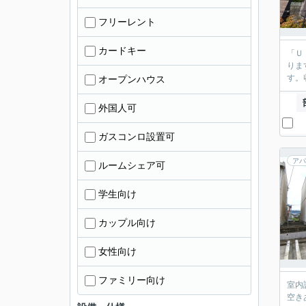
フリーレント
カードキー
「Ｕ
りま
す。
オープンハウス
外国人可
ガスコンロ設置可
アパ
ルームシェア可
学生向け
カップル向け
女性向け
ファミリー向け
室内
空き