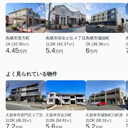
鳥栖市萱方町
鳥栖市弥生が丘４丁目
鳥栖市儀徳町
1K (32.90㎡)
1LDK (42.37㎡)
2K (36.96㎡)
2
4.45
5.4
6
万円
万円
万円
よく見られている物件
久留米市長門石３丁目
久留米市合川町
久留米市城島町六町原
1LDK (46.33㎡)
2LDK (54.81㎡)
2LDK (58.32㎡)
1
7.2
5.6
5.2
万円
万円
万円