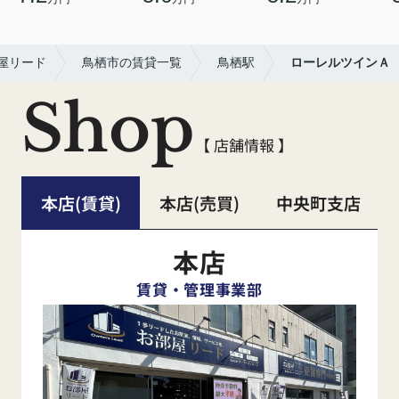
屋リード
鳥栖市の賃貸一覧
鳥栖駅
ローレルツインＡ
Shop
【 店舗情報 】
本店(賃貸)
本店(売買)
中央町支店
本店
賃貸・管理事業部