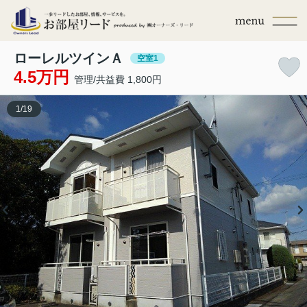
ローレルツインＡ
空室1
4.5万円
管理/共益費 1,800円
1
/
19