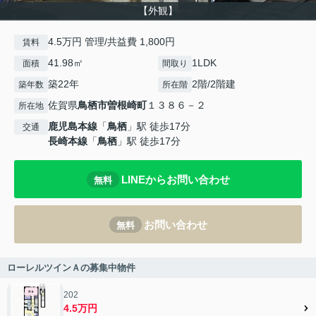
【外観】
4.5万円 管理/共益費 1,800円
賃料
41.98㎡
1LDK
面積
間取り
築22年
2階/2階建
築年数
所在階
佐賀県
鳥栖市
曽根崎町
１３８６－２
所在地
鹿児島本線
「
鳥栖
」駅 徒歩17分
交通
長崎本線
「
鳥栖
」駅 徒歩17分
LINEからお問い合わせ
無料
お問い合わせ
無料
ローレルツインＡの募集中物件
202
4.5万円