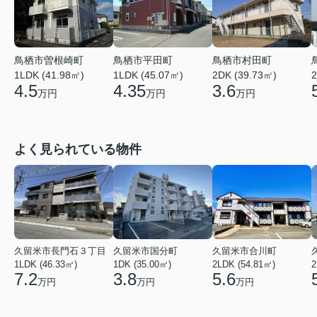
鳥栖市曽根崎町
鳥栖市平田町
鳥栖市村田町
1LDK (41.98㎡)
1LDK (45.07㎡)
2DK (39.73㎡)
2
4.5
4.35
3.6
万円
万円
万円
よく見られている物件
久留米市長門石３丁目
久留米市国分町
久留米市合川町
1LDK (46.33㎡)
1DK (35.00㎡)
2LDK (54.81㎡)
2
7.2
3.8
5.6
万円
万円
万円