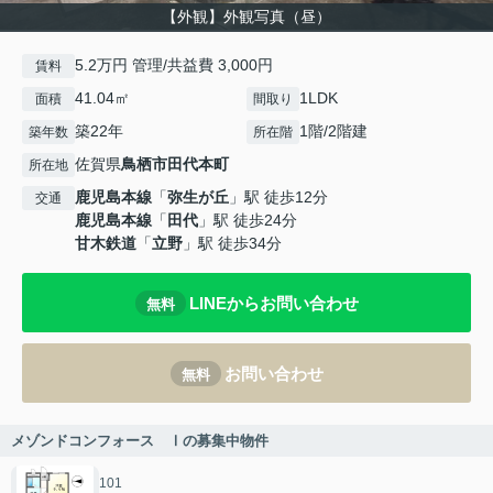
【外観】外観写真（昼）
5.2万円 管理/共益費 3,000円
賃料
41.04㎡
1LDK
面積
間取り
築22年
1階/2階建
築年数
所在階
佐賀県
鳥栖市
田代本町
所在地
鹿児島本線
「
弥生が丘
」駅 徒歩12分
交通
鹿児島本線
「
田代
」駅 徒歩24分
甘木鉄道
「
立野
」駅 徒歩34分
LINEからお問い合わせ
無料
お問い合わせ
無料
メゾンドコンフォース Ⅰの募集中物件
101