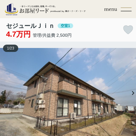
セジュールＪｉｎ
空室1
4.7万円
管理/共益費 2,500円
1
/
23