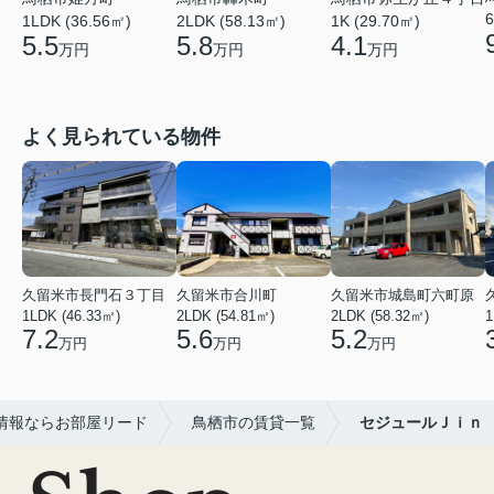
6
1LDK (36.56㎡)
2LDK (58.13㎡)
1K (29.70㎡)
5.5
5.8
4.1
万円
万円
万円
よく見られている物件
久留米市長門石３丁目
久留米市合川町
久留米市城島町六町原
1LDK (46.33㎡)
2LDK (54.81㎡)
2LDK (58.32㎡)
1
7.2
5.6
5.2
万円
万円
万円
情報ならお部屋リード
鳥栖市の賃貸一覧
セジュールＪｉｎ