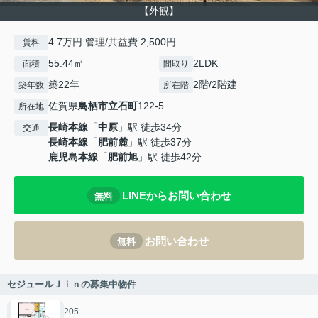
【外観】
4.7万円 管理/共益費 2,500円
賃料
55.44㎡
2LDK
面積
間取り
築22年
2階/2階建
築年数
所在階
佐賀県
鳥栖市
立石町
122-5
所在地
長崎本線
「
中原
」駅 徒歩34分
交通
長崎本線
「
肥前麓
」駅 徒歩37分
鹿児島本線
「
肥前旭
」駅 徒歩42分
LINEからお問い合わせ
無料
お問い合わせ
無料
セジュールＪｉｎの募集中物件
205