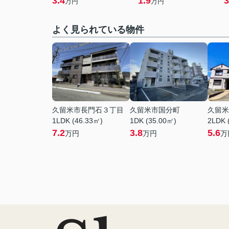
3.4
1.9
3
万円
万円
よく見られている物件
久留米市長門石３丁目
久留米市国分町
久留米
1LDK (46.33㎡)
1DK (35.00㎡)
2LDK 
7.2
3.8
5.6
万円
万円
万