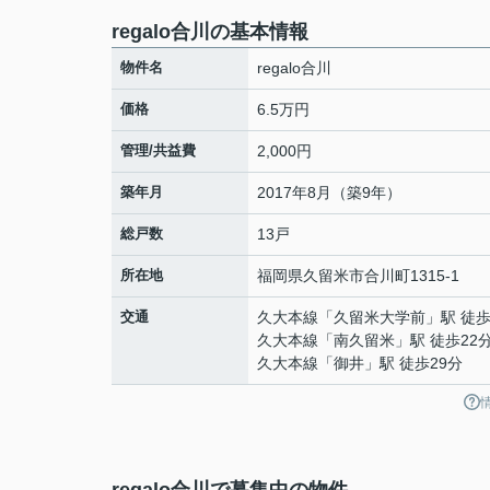
regalo合川の基本情報
物件名
regalo合川
価格
6.5万円
管理/共益費
2,000円
築年月
2017年8月（築9年）
総戸数
13戸
所在地
福岡県
久留米市
合川町
1315-1
交通
久大本線
「
久留米大学前
」駅 徒歩
久大本線
「
南久留米
」駅 徒歩22
久大本線
「
御井
」駅 徒歩29分