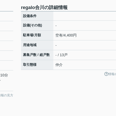
regalo合川の詳細情報
設備条件
設備(その他)
-
駐車場/月額
空有/4,400円
用途地域
-
募集戸数 / 総戸数
- / 13戸
取引態様
仲介
情報
10分
分
情報の見方