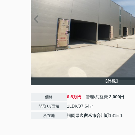
【外観】
6.5万円
管理/共益費
2,000円
価格
1LDK/97.64㎡
間取り/面積
福岡県
久留米市
合川町
1315-1
所在地