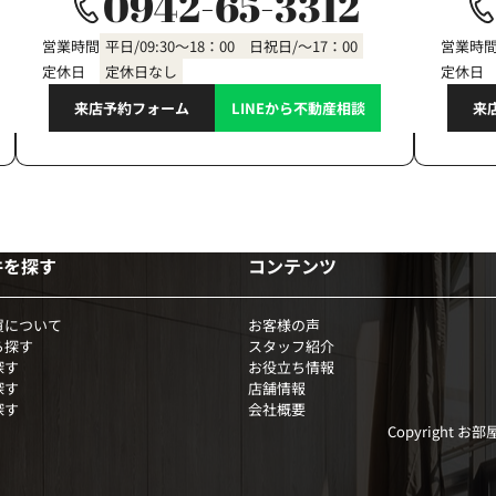
0942-65-3312
営業時間
平日/09:30～18：00 日祝日/～17：00
営業時
定休日
定休日なし
定休日
来店予約フォーム
LINEから不動産相談
来
件を探す
コンテンツ
買について
お客様の声
ら探す
スタッフ紹介
探す
お役立ち情報
探す
店舗情報
探す
会社概要
Copyright お