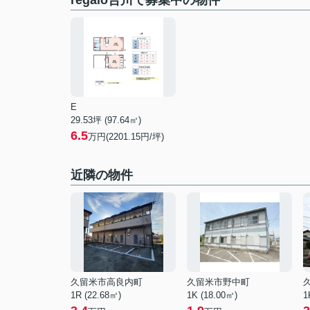
regalo合川で募集中の物件
E
29.53坪 (97.64㎡)
6.5
万円(2201.15円/坪)
近隣の物件
久留米市高良内町
久留米市野中町
1R (22.68㎡)
1K (18.00㎡)
1