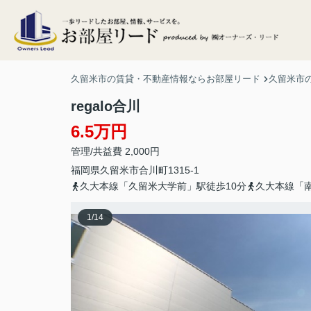
久留米市の賃貸・不動産情報ならお部屋リード
久留米市
regalo合川
6.5万円
管理/共益費 2,000円
福岡県
久留米市
合川町
1315-1
久大本線「久留米大学前」駅徒歩10分
久大本線「南
1
/
14