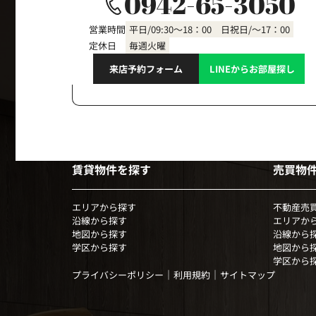
0942-65-3050
営業時間
平日/09:30～18：00 日祝日/～17：00
定休日
毎週火曜
来店予約フォーム
LINEからお部屋探し
賃貸物件を探す
売買物
エリアから探す
不動産売
沿線から探す
エリアか
地図から探す
沿線から
学区から探す
地図から
学区から
｜
｜
プライバシーポリシー
利用規約
サイトマップ