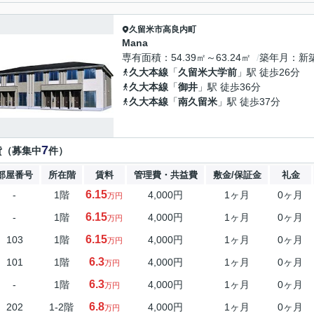
久留米市
高良内町
Mana
専有面積
54.39㎡～63.24㎡
築年月
新
久大本線
「
久留米大学前
」駅 徒歩26分
久大本線
「
御井
」駅 徒歩36分
久大本線
「
南久留米
」駅 徒歩37分
7
貸（募集中
件）
部屋番号
所在階
賃料
管理費・共益費
敷金/保証金
礼金
6.15
-
1階
4,000円
1ヶ月
0ヶ月
万円
6.15
-
1階
4,000円
1ヶ月
0ヶ月
万円
6.15
103
1階
4,000円
1ヶ月
0ヶ月
万円
6.3
101
1階
4,000円
1ヶ月
0ヶ月
万円
6.3
-
1階
4,000円
1ヶ月
0ヶ月
万円
6.8
202
1-2階
4,000円
1ヶ月
0ヶ月
万円