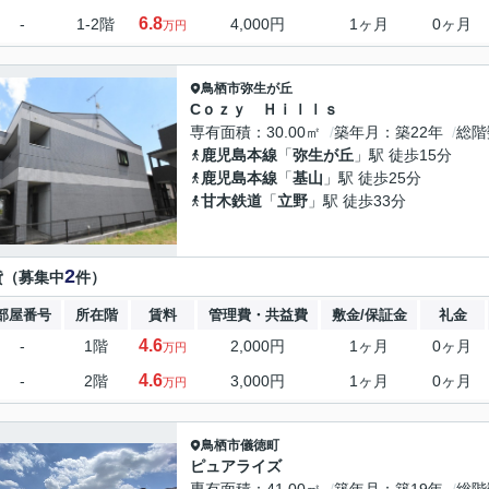
6.8
-
1-2階
4,000円
1ヶ月
0ヶ月
万円
鳥栖市
弥生が丘
Cｏｚｙ Ｈｉｌｌｓ
専有面積
30.00㎡
築年月
築22年
総階
鹿児島本線
「
弥生が丘
」駅 徒歩15分
鹿児島本線
「
基山
」駅 徒歩25分
甘木鉄道
「
立野
」駅 徒歩33分
2
貸（募集中
件）
部屋番号
所在階
賃料
管理費・共益費
敷金/保証金
礼金
4.6
-
1階
2,000円
1ヶ月
0ヶ月
万円
4.6
-
2階
3,000円
1ヶ月
0ヶ月
万円
鳥栖市
儀徳町
ピュアライズ