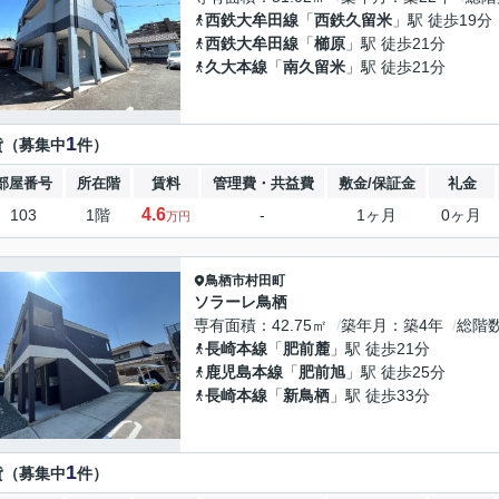
西鉄大牟田線
「
西鉄久留米
」駅 徒歩19分
西鉄大牟田線
「
櫛原
」駅 徒歩21分
久大本線
「
南久留米
」駅 徒歩21分
1
貸（募集中
件）
部屋番号
所在階
賃料
管理費・共益費
敷金/保証金
礼金
4.6
103
1階
-
1ヶ月
0ヶ月
万円
鳥栖市
村田町
ソラーレ鳥栖
専有面積
42.75㎡
築年月
築4年
総階
長崎本線
「
肥前麓
」駅 徒歩21分
鹿児島本線
「
肥前旭
」駅 徒歩25分
長崎本線
「
新鳥栖
」駅 徒歩33分
1
貸（募集中
件）