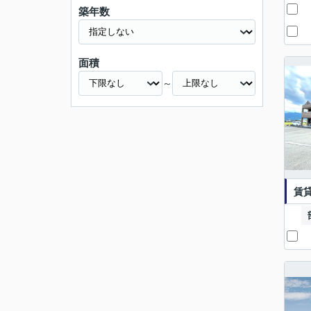
築年数
面積
～
賃