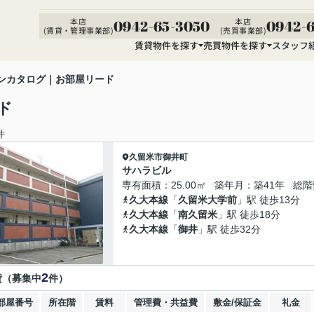
本店
本店
0942-65-3050
0942-6
(賃貸・管理事業部)
(売買事業部)
賃貸物件を探す
売買物件を探す
スタッフ
ンカタログ｜お部屋リード
ド
件
久留米市
御井町
サハラビル
専有面積
25.00㎡
築年月
築41年
総階
久大本線
「
久留米大学前
」駅 徒歩13分
久大本線
「
南久留米
」駅 徒歩18分
久大本線
「
御井
」駅 徒歩32分
2
貸（募集中
件）
部屋番号
所在階
賃料
管理費・共益費
敷金/保証金
礼金