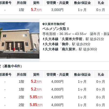
部屋番号
所在階
賃料
管理費・共益費
敷金/保証金
礼金
5.7
-
1階
3,000円
1ヶ月
0ヶ月
万円
久留米市
御井町
ベルメゾン矢取Ⅱ
専有面積
36.35㎡～43.55㎡
築年月
新
久大本線
「
久留米大学前
」駅 徒歩21分
久大本線
「
御井
」駅 徒歩29分
久大本線
「
南久留米
」駅 徒歩30分
4
貸（募集中
件）
部屋番号
所在階
賃料
管理費・共益費
敷金/保証金
礼金
5.2
-
1階
4,000円
1ヶ月
0ヶ月
万円
5.2
-
1階
4,000円
1ヶ月
0ヶ月
万円
5.85
-
2階
4,000円
1ヶ月
0ヶ月
万円
5.85
-
2階
4,000円
1ヶ月
0ヶ月
万円