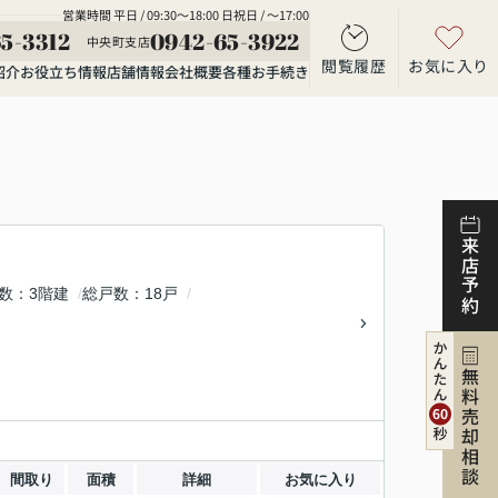
営業時間 平日 / 09:30～18:00 日祝日 / ～17:00
5-3312
0942-65-3922
中央町支店
閲覧履歴
お気に入り
紹介
お役立ち情報
店舗情報
会社概要
各種お手続き
来店予約
数
3階建
総戸数
18戸
無料売却相談
間取り
面積
詳細
お気に入り