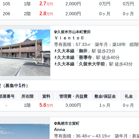
2.7
105
1階
2,000円
0万円
0万円
万円
2.8
206
2階
2,000円
0ヶ月
0ヶ月
万円
久留米市
山本町豊田
ＶｉｅｎｔｏⅡ
専有面積
57.33㎡
築年月
築18年
総階
久大本線
「
御井
」駅 徒歩23分
久大本線
「
善導寺
」駅 徒歩40分
久大本線
「
久留米大学前
」駅 徒歩43分
1
貸（募集中
件）
部屋番号
所在階
賃料
管理費・共益費
敷金/保証金
礼金
5.6
-
1階
3,000円
1ヶ月
0ヶ月
万円
鳥栖市
古賀町
Anna
専有面積
36.48㎡～43.19㎡
築年月
新