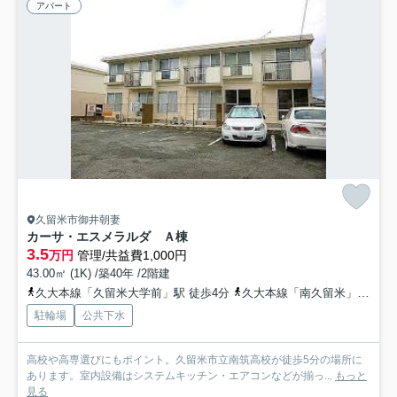
アパート
久留米市御井朝妻
カーサ・エスメラルダ Ａ棟
3.5
万円
管理/共益費1,000円
43.00㎡ (1K) /築40年 /2階建
久大本線「久留米大学前」駅 徒歩4分
久大本線「南久留米」駅 徒歩26分
駐輪場
公共下水
高校や高専選びにもポイント。久留米市立南筑高校が徒歩5分の場所に
あります。室内設備はシステムキッチン・エアコンなどが揃っ...
もっと
見る