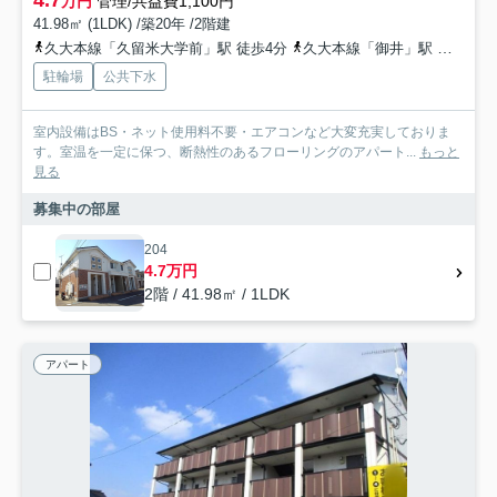
万円
管理/共益費1,100円
41.98㎡ (1LDK) /築20年 /2階建
久大本線「久留米大学前」駅 徒歩4分
久大本線「御井」駅 徒歩23分
駐輪場
公共下水
室内設備はBS・ネット使用料不要・エアコンなど大変充実しておりま
す。室温を一定に保つ、断熱性のあるフローリングのアパート...
もっと
見る
募集中の部屋
204
4.7万円
2階 / 41.98㎡ / 1LDK
アパート