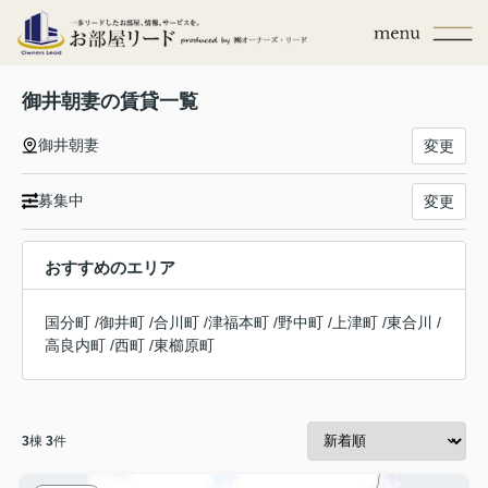
御井朝妻の賃貸一覧
御井朝妻
変更
募集中
変更
おすすめのエリア
国分町
/
御井町
/
合川町
/
津福本町
/
野中町
/
上津町
/
東合川
/
高良内町
/
西町
/
東櫛原町
3
棟
3
件