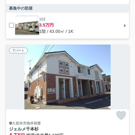
募集中の部屋
102
3.5万円
1階 / 43.00㎡ / 1K
アパート
久留米市御井朝妻
ジェルメ千本杉
4.7