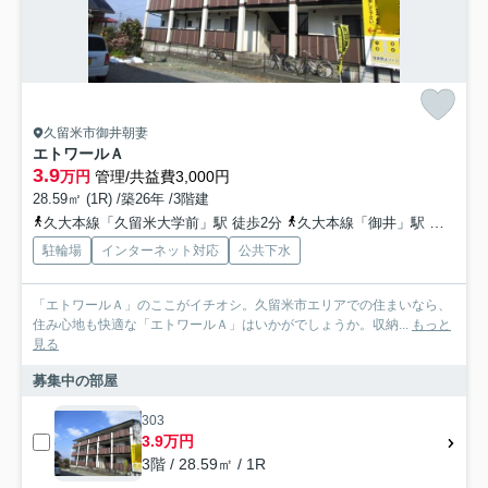
久留米市御井朝妻
エトワールＡ
3.9
万円
管理/共益費3,000円
28.59㎡ (1R) /築26年 /3階建
久大本線「久留米大学前」駅 徒歩2分
久大本線「御井」駅 徒歩20分
駐輪場
インターネット対応
公共下水
「エトワールＡ」のここがイチオシ。久留米市エリアでの住まいなら、
住み心地も快適な「エトワールＡ」はいかがでしょうか。収納...
もっと
見る
募集中の部屋
303
3.9万円
3階 / 28.59㎡ / 1R