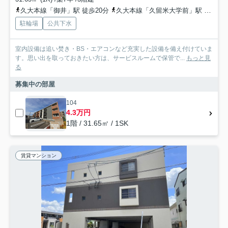
久大本線「御井」駅 徒歩20分
久大本線「久留米大学前」駅 徒歩31分
駐輪場
公共下水
室内設備は追い焚き・BS・エアコンなど充実した設備を備え付けていま
す。思い出を取っておきたい方は、サービスルームで保管で...
もっと見
る
募集中の部屋
104
4.3万円
1階 / 31.65㎡ / 1SK
賃貸マンション