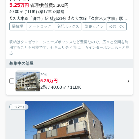
5.25
万円
管理/共益費3,300円
40.00㎡ (1LDK) /築17年 /3階建
久大本線「御井」駅 徒歩21分
久大本線「久留米大学前」駅 徒歩32分
駐輪場
オートロック
宅配ボックス
防犯カメラ
公共下水
収納はクロゼット・シューズボックスなど豊富なので、広々と空間を利
用することも可能です。セキュリティ面は、TVインターホン...
もっと見
る
募集中の部屋
204
5.25万円
2階 / 40.00㎡ / 1LDK
アパート