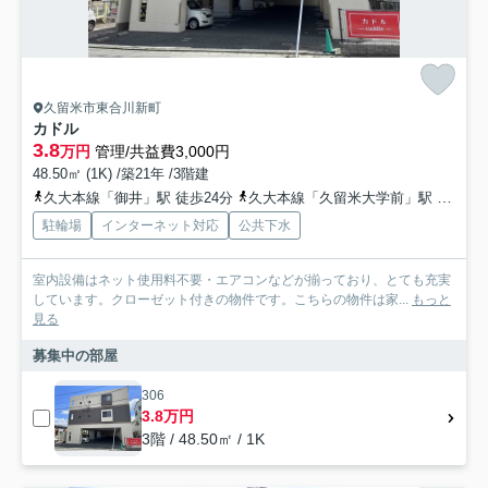
久留米市東合川新町
カドル
3.8
万円
管理/共益費3,000円
48.50㎡ (1K) /築21年 /3階建
久大本線「御井」駅 徒歩24分
久大本線「久留米大学前」駅 徒歩27分
駐輪場
インターネット対応
公共下水
室内設備はネット使用料不要・エアコンなどが揃っており、とても充実
しています。クローゼット付きの物件です。こちらの物件は家...
もっと
見る
募集中の部屋
306
3.8万円
3階 / 48.50㎡ / 1K