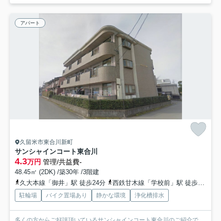
アパート
久留米市東合川新町
サンシャインコート東合川
4.3
万円
管理/共益費-
48.45㎡ (2DK) /築30年 /3階建
久大本線「御井」駅 徒歩24分
西鉄甘木線「学校前」駅 徒歩36分
駐輪場
バイク置場あり
静かな環境
浄化槽排水
多くの方からご好評頂いているサンシャインコート東合川のご紹介で