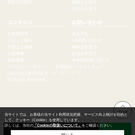
学区から探す
地図から探す
学区から探す
コンテンツ
お問い合わせ
お客様の声
来店予約
スタッフ紹介
LINE問い合わせ
お役立ち情報
無料売却査定
店舗情報
各種お手続き
会社概要
その他お問い合わせ
プライバシーポリシー
｜
利用規約
｜
サイトマップ
Copyright 株式会社オーナーズ・リード
All Rights Reserved.
TOP
当サイトでは、お客様の当サイト利用状況把握、サービス向上検討を目的と
して、クッキー（Cookie）を使用しています。
詳しくは、当社の
「Cookieの取扱いについて」
をご確認ください。
来店予約
無料売却査定
お問い合わせ
LINE
閉じる