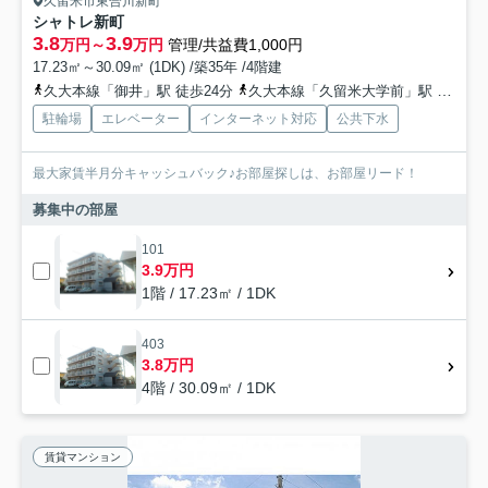
久留米市東合川新町
シャトレ新町
3.8
3.9
万円～
万円
管理/共益費1,000円
17.23㎡～30.09㎡ (1DK) /築35年 /4階建
久大本線「御井」駅 徒歩24分
久大本線「久留米大学前」駅 徒歩30分
駐輪場
エレベーター
インターネット対応
公共下水
最大家賃半月分キャッシュバック♪お部屋探しは、お部屋リード！
募集中の部屋
101
3.9万円
1階 / 17.23㎡ / 1DK
403
3.8万円
4階 / 30.09㎡ / 1DK
賃貸マンション