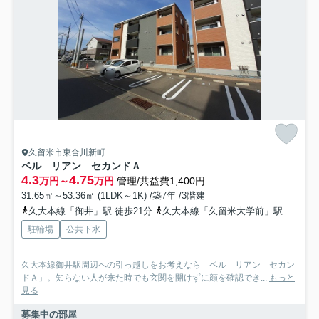
久留米市東合川新町
ベル リアン セカンドＡ
4.3
4.75
万円～
万円
管理/共益費1,400円
31.65㎡～53.36㎡ (1LDK～1K) /築7年 /3階建
久大本線「御井」駅 徒歩21分
久大本線「久留米大学前」駅 徒歩31分
駐輪場
公共下水
久大本線御井駅周辺への引っ越しをお考えなら「ベル リアン セカン
ドＡ」。知らない人が来た時でも玄関を開けずに顔を確認でき...
もっと
見る
募集中の部屋