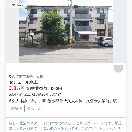
アパート
久留米市東合川新町
セジュール水上
3.8
万円
管理/共益費3,000円
50.47㎡ (2LDK) /築26年 /3階建
久大本線「御井」駅 徒歩23分
久大本線「久留米大学前」駅 徒歩28分
駐輪場
公共下水
新しい生活のスタートにおすすめなのが、こちらのアパートです。最上
階にあるお部屋です。2LDKのお住まいです。このアパート...
もっと見