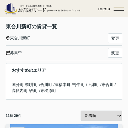
東合川新町の賃貸一覧
東合川新町
変更
募集中
変更
おすすめのエリア
国分町
/
御井町
/
合川町
/
津福本町
/
野中町
/
上津町
/
東合川
/
高良内町
/
西町
/
東櫛原町
11
棟
29
件