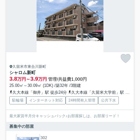
久留米市東合川新町
シャロム新町
3.8
3.9
万円～
万円
管理/共益費1,000円
25.00㎡～30.09㎡ (1DK) /築32年 /3階建
久大本線「御井」駅 徒歩24分
久大本線「久留米大学前」駅 徒歩30分
駐輪場
インターネット対応
24時間有人管理
公共下水
最大家賃半月分キャッシュバック♪お部屋探しは、お部屋リード！
募集中の部屋
302