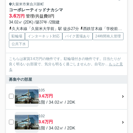
久留米市東合川新町
コーポレーティッドナカシマ
3.6
万円
管理/共益費0円
34.02㎡ (2DK) /築37年 /2階建
久大本線「久留米大学前」駅 徒歩27分
西鉄甘木線「学校前」駅 徒歩32分
駐輪場
インターネット対応
バイク置場あり
24時間有人管理
公共下水
こちらは家賃3.6万円の物件です。駐輪場付きの物件です。日当たりが
良く明るいお部屋で、気分も明るく過ごしませんか。自宅か...
もっと見
る
募集中の部屋
105
3.6万円
1階 / 34.02㎡ / 2DK
102
3.6万円
1階 / 34.02㎡ / 2DK