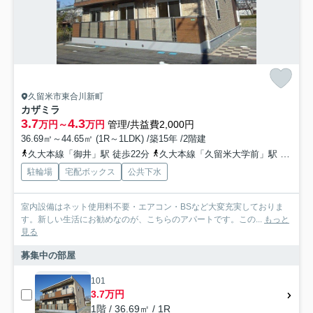
久留米市東合川新町
カザミラ
3.7
4.3
万円～
万円
管理/共益費2,000円
36.69㎡～44.65㎡ (1R～1LDK) /築15年 /2階建
久大本線「御井」駅 徒歩22分
久大本線「久留米大学前」駅 徒歩29分
駐輪場
宅配ボックス
公共下水
室内設備はネット使用料不要・エアコン・BSなど大変充実しておりま
す。新しい生活にお勧めなのが、こちらのアパートです。この...
もっと
見る
募集中の部屋
101
3.7万円
1階 / 36.69㎡ / 1R