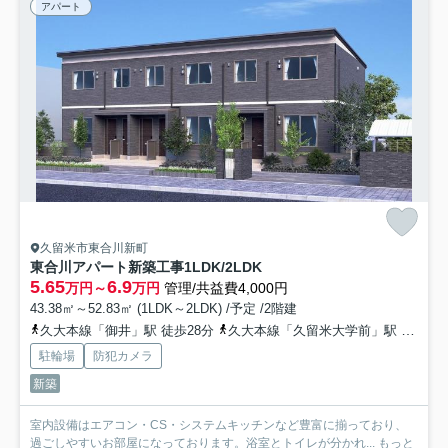
アパート
久留米市東合川新町
東合川アパート新築工事1LDK/2LDK
5.65
6.9
万円～
万円
管理/共益費4,000円
43.38㎡～52.83㎡ (1LDK～2LDK) /予定 /2階建
久大本線「御井」駅 徒歩28分
久大本線「久留米大学前」駅 徒歩30分
駐輪場
防犯カメラ
新築
室内設備はエアコン・CS・システムキッチンなど豊富に揃っており、
過ごしやすいお部屋になっております。浴室とトイレが分かれ...
もっと