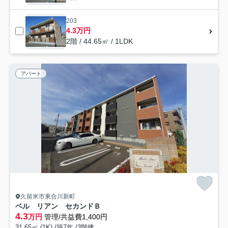
203
4.3万円
2階 / 44.65㎡ / 1LDK
アパート
久留米市東合川新町
ベル リアン セカンドＢ
4.3
万円
管理/共益費1,400円
31.65㎡ (1K) /築7年 /3階建