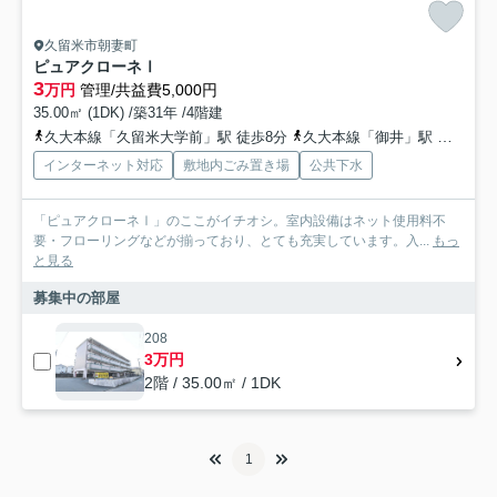
久留米市朝妻町
ピュアクローネⅠ
3
万円
管理/共益費5,000円
35.00㎡ (1DK) /築31年 /4階建
久大本線「久留米大学前」駅 徒歩8分
久大本線「御井」駅 徒歩26分
インターネット対応
敷地内ごみ置き場
公共下水
「ピュアクローネⅠ」のここがイチオシ。室内設備はネット使用料不
要・フローリングなどが揃っており、とても充実しています。入...
もっ
と見る
募集中の部屋
208
3万円
2階 / 35.00㎡ / 1DK
1