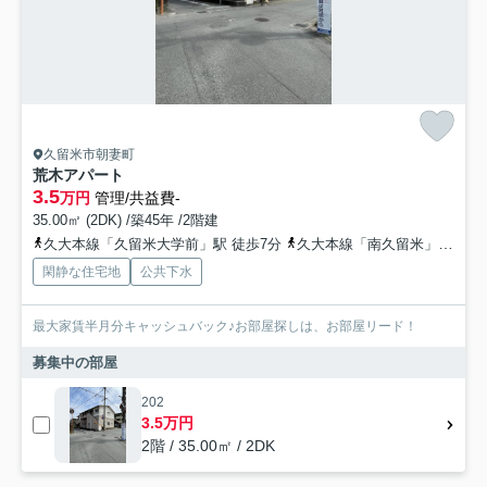
久留米市朝妻町
荒木アパート
3.5
万円
管理/共益費-
35.00㎡ (2DK) /築45年 /2階建
久大本線「久留米大学前」駅 徒歩7分
久大本線「南久留米」駅 徒歩32分
閑静な住宅地
公共下水
最大家賃半月分キャッシュバック♪お部屋探しは、お部屋リード！
募集中の部屋
202
3.5万円
2階 / 35.00㎡ / 2DK