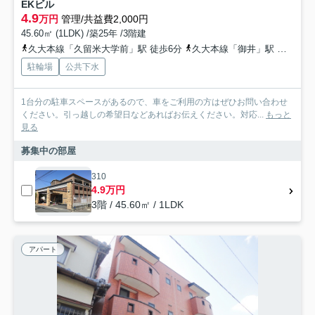
EKビル
4.9
万円
管理/共益費2,000円
45.60㎡ (1LDK) /築25年 /3階建
久大本線「久留米大学前」駅 徒歩6分
久大本線「御井」駅 徒歩23分
駐輪場
公共下水
1台分の駐車スペースがあるので、車をご利用の方はぜひお問い合わせ
ください。引っ越しの希望日などあればお伝えください。対応...
もっと
見る
募集中の部屋
310
4.9万円
3階 / 45.60㎡ / 1LDK
アパート