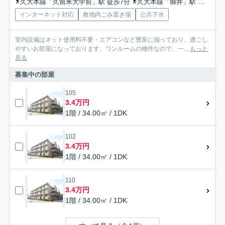
久大本線「久留米大学前」駅 徒歩7分
久大本線「御井」駅 徒歩22分
インターネット対応
敷地内ごみ置き場
公共下水
室内設備はネット使用料不要・エアコンなど豊富に揃っており、過ごし
やすいお部屋になっております。ワンルームの物件なので、一...
もっと
見る
募集中の部屋
105
3.4万円
1階 / 34.00㎡ / 1DK
102
3.4万円
1階 / 34.00㎡ / 1DK
110
3.4万円
1階 / 34.00㎡ / 1DK