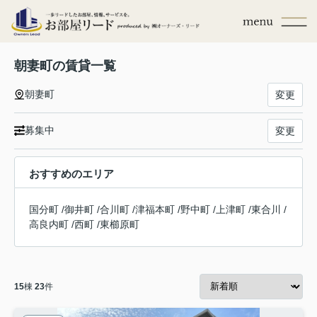
朝妻町の賃貸一覧
朝妻町
変更
募集中
変更
おすすめのエリア
国分町
/
御井町
/
合川町
/
津福本町
/
野中町
/
上津町
/
東合川
/
高良内町
/
西町
/
東櫛原町
15
棟
23
件