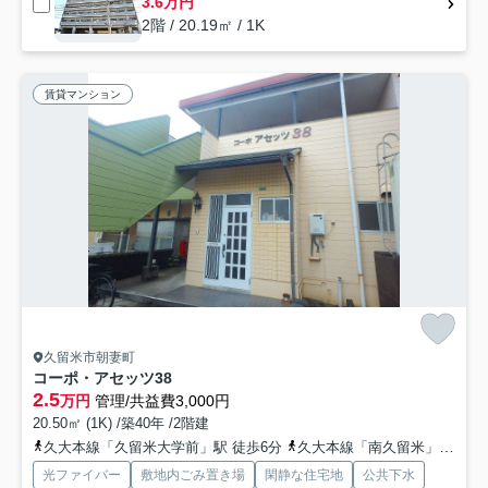
3.6万円
2階 / 20.19㎡ / 1K
賃貸マンション
久留米市朝妻町
コーポ・アセッツ38
2.5
万円
管理/共益費3,000円
20.50㎡ (1K) /築40年 /2階建
久大本線「久留米大学前」駅 徒歩6分
久大本線「南久留米」駅 徒歩29分
光ファイバー
敷地内ごみ置き場
閑静な住宅地
公共下水