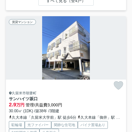
すべて見る（全4戸）
賃貸マンション
久留米市朝妻町
サンハイツ坂口
2.9
万円
管理/共益費3,000円
30.00㎡ (1DK) /築38年 /3階建
久大本線「久留米大学前」駅 徒歩6分
久大本線「御井」駅 徒歩24分
駐輪場
光ファイバー
閑静な住宅地
バイク置場あり