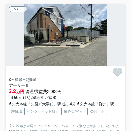
アパート
久留米市朝妻町
アーサーⅡ
3.2
万円
管理/共益費2,000円
18.66㎡ (1K) /築36年 /2階建
久大本線「久留米大学前」駅 徒歩4分
久大本線「御井」駅 徒歩17分
駐輪場
インターネット対応
閑静な住宅地
公共下水
室内設備は全居室フローリング・バストイレ別などが揃っているので、