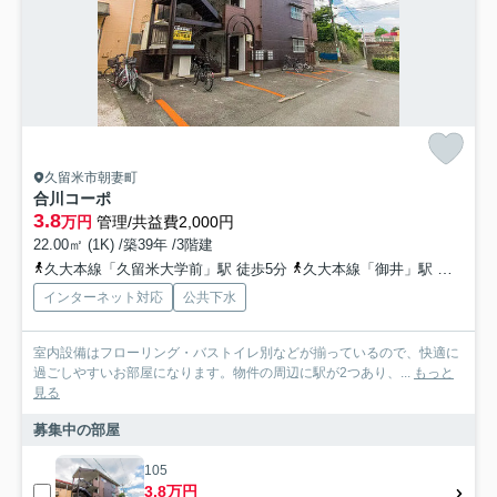
久留米市朝妻町
合川コーポ
3.8
万円
管理/共益費2,000円
22.00㎡ (1K) /築39年 /3階建
久大本線「久留米大学前」駅 徒歩5分
久大本線「御井」駅 徒歩23分
インターネット対応
公共下水
室内設備はフローリング・バストイレ別などが揃っているので、快適に
過ごしやすいお部屋になります。物件の周辺に駅が2つあり、...
もっと
見る
募集中の部屋
105
3.8万円