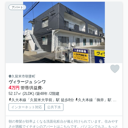
アパート
久留米市朝妻町
ヴィラージュ シンワ
4
万円
管理/共益費-
52.17㎡ (2LDK) /築48年 /2階建
久大本線「久留米大学前」駅 徒歩8分
久大本線「御井」駅 徒歩27分
インターネット対応
公共下水
朝の整髪が効率よくなる洗面化粧台が備え付けられています。住みやす
さが満載でイチオシのアパートはこちらです。パソコンでもス...
もっと