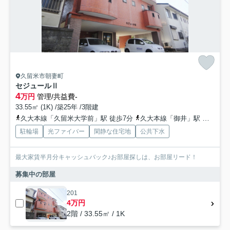
久留米市朝妻町
セジュールⅡ
4
万円
管理/共益費-
33.55㎡ (1K) /築25年 /3階建
久大本線「久留米大学前」駅 徒歩7分
久大本線「御井」駅 徒歩25分
駐輪場
光ファイバー
閑静な住宅地
公共下水
最大家賃半月分キャッシュバック♪お部屋探しは、お部屋リード！
募集中の部屋
201
4万円
2階 / 33.55㎡ / 1K