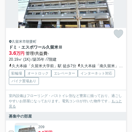
久留米市朝妻町
ドミ・エスポワール久留米Ⅲ
3.6
万円
管理/共益費-
20.19㎡ (1K) /築35年 /7階建
久大本線「久留米大学前」駅 徒歩7分
久大本線「南久留米」駅 徒歩26分
駐輪場
オートロック
エレベーター
インターネット対応
バイク置場あり
室内設備はフローリング・バストイレ別など豊富に揃っており、過ごし
やすいお部屋になっております。電気コンロが付いた物件です...
もっと
見る
募集中の部屋
209