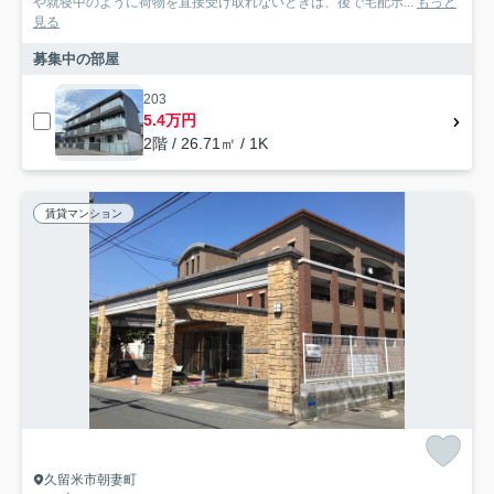
や就寝中のように荷物を直接受け取れないときは、後で宅配ボ...
もっと
見る
募集中の部屋
203
5.4万円
2階 / 26.71㎡ / 1K
賃貸マンション
久留米市朝妻町