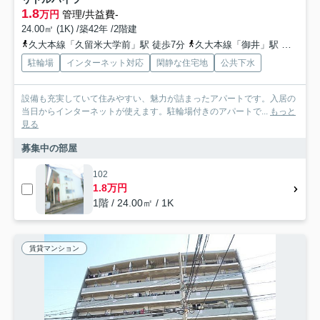
1.8
万円
管理/共益費-
24.00㎡ (1K) /築42年 /2階建
久大本線「久留米大学前」駅 徒歩7分
久大本線「御井」駅 徒歩25分
駐輪場
インターネット対応
閑静な住宅地
公共下水
設備も充実していて住みやすい、魅力が詰まったアパートです。入居の
当日からインターネットが使えます。駐輪場付きのアパートで...
もっと
見る
募集中の部屋
102
1.8万円
1階 / 24.00㎡ / 1K
賃貸マンション