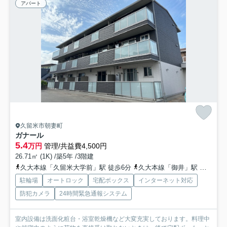
アパート
久留米市朝妻町
ガナール
5.4
万円
管理/共益費4,500円
26.71㎡ (1K) /築5年 /3階建
久大本線「久留米大学前」駅 徒歩6分
久大本線「御井」駅 徒歩22分
駐輪場
オートロック
宅配ボックス
インターネット対応
防犯カメラ
24時間緊急通報システム
室内設備は洗面化粧台・浴室乾燥機など大変充実しております。料理中