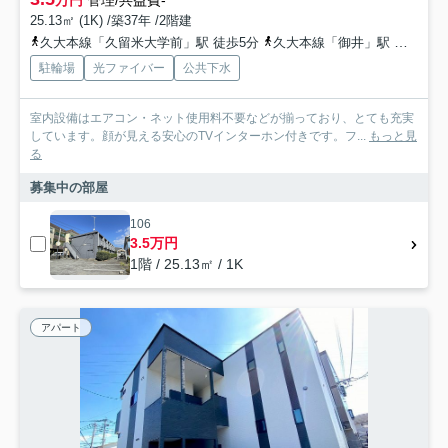
25.13㎡ (1K) /築37年 /2階建
久大本線「久留米大学前」駅 徒歩5分
久大本線「御井」駅 徒歩24分
駐輪場
光ファイバー
公共下水
室内設備はエアコン・ネット使用料不要などが揃っており、とても充実
しています。顔が見える安心のTVインターホン付きです。フ...
もっと見
る
募集中の部屋
106
3.5万円
1階 / 25.13㎡ / 1K
アパート