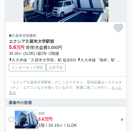
久留米市朝妻町
エクシア久留米大学駅前
5.6
万円
管理/共益費3,000円
34.18㎡ (1LDK) /築2年 /2階建
久大本線「久留米大学前」駅 徒歩6分
久大本線「御井」駅 徒歩24分
インターネット対応
公共下水
「エクシア久留米大学駅前」のここがイチオシ。室内設備はシステムキ
ッチン・エアコンなどが揃っているので、快適に過ごしやすい...
もっと
見る
募集中の部屋
103
5.6万円
1階 / 34.18㎡ / 1LDK