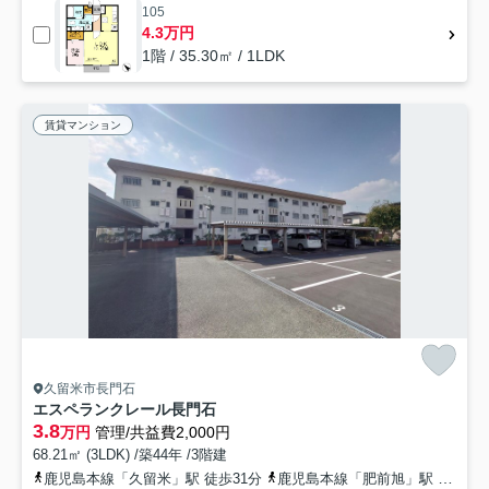
105
4.3万円
1階 / 35.30㎡ / 1LDK
賃貸マンション
久留米市長門石
エスペランクレール長門石
3.8
万円
管理/共益費2,000円
68.21㎡ (3LDK) /築44年 /3階建
鹿児島本線「久留米」駅 徒歩31分
鹿児島本線「肥前旭」駅 徒歩39分