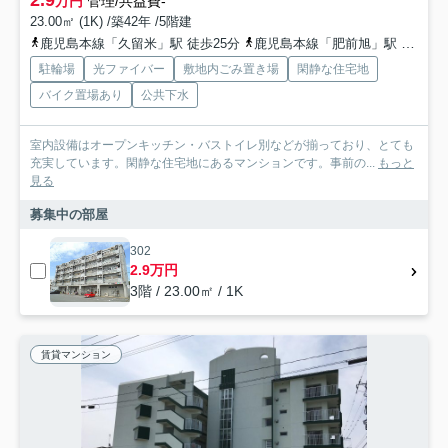
万円
管理/共益費-
23.00㎡ (1K) /築42年 /5階建
鹿児島本線「久留米」駅 徒歩25分
鹿児島本線「肥前旭」駅 徒歩40分
駐輪場
光ファイバー
敷地内ごみ置き場
閑静な住宅地
バイク置場あり
公共下水
室内設備はオープンキッチン・バストイレ別などが揃っており、とても
充実しています。閑静な住宅地にあるマンションです。事前の...
もっと
見る
募集中の部屋
302
2.9万円
3階 / 23.00㎡ / 1K
賃貸マンション