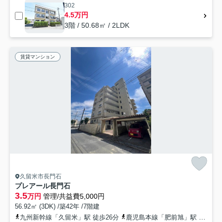
302
4.5万円
3階 / 50.68㎡ / 2LDK
賃貸マンション
久留米市長門石
プレアール長門石
3.5
万円
管理/共益費5,000円
56.92㎡ (3DK) /築42年 /7階建
九州新幹線「久留米」駅 徒歩26分
鹿児島本線「肥前旭」駅 徒歩44分