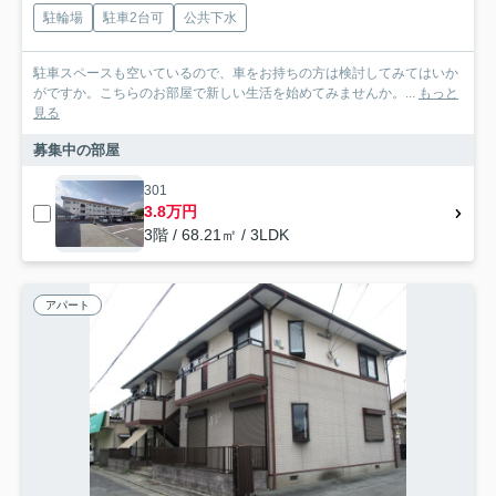
駐輪場
駐車2台可
公共下水
駐車スペースも空いているので、車をお持ちの方は検討してみてはいか
がですか。こちらのお部屋で新しい生活を始めてみませんか。...
もっと
見る
募集中の部屋
301
3.8万円
3階 / 68.21㎡ / 3LDK
アパート