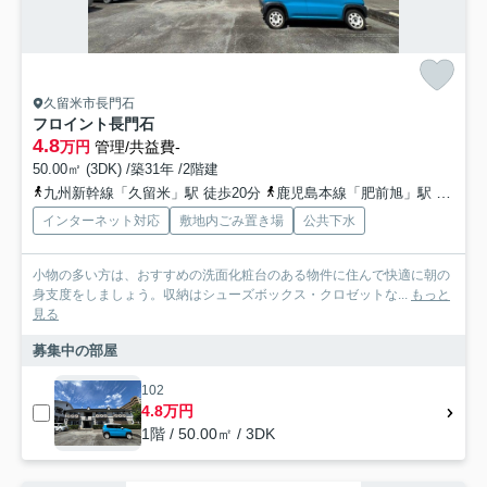
久留米市長門石
フロイント長門石
4.8
万円
管理/共益費-
50.00㎡ (3DK) /築31年 /2階建
九州新幹線「久留米」駅 徒歩20分
鹿児島本線「肥前旭」駅 徒歩40分
インターネット対応
敷地内ごみ置き場
公共下水
小物の多い方は、おすすめの洗面化粧台のある物件に住んで快適に朝の
身支度をしましょう。収納はシューズボックス・クロゼットな...
もっと
見る
募集中の部屋
102
4.8万円
1階 / 50.00㎡ / 3DK