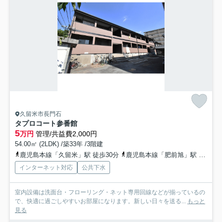
久留米市長門石
タプロコート参番館
5
万円
管理/共益費2,000円
54.00㎡ (2LDK) /築33年 /3階建
鹿児島本線「久留米」駅 徒歩30分
鹿児島本線「肥前旭」駅 徒歩40分
インターネット対応
公共下水
室内設備は洗面台・フローリング・ネット専用回線などが揃っているの
で、快適に過ごしやすいお部屋になります。新しい日々を送る...
もっと
見る