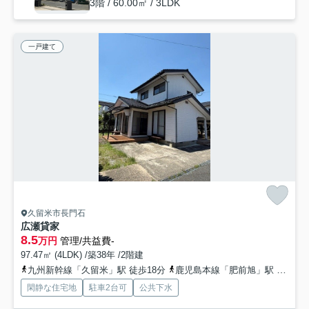
3階 / 60.00㎡ / 3LDK
一戸建て
久留米市長門石
広瀬貸家
8.5
万円
管理/共益費-
97.47㎡ (4LDK) /築38年 /2階建
九州新幹線「久留米」駅 徒歩18分
鹿児島本線「肥前旭」駅 徒歩39分
閑静な住宅地
駐車2台可
公共下水