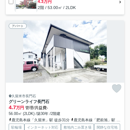
4.3万円
2階 / 53.00㎡ / 2LDK
アパート
久留米市長門石
グリーンライフ長門石
4.7
万円
管理/共益費-
56.00㎡ (2LDK) /築30年 /2階建
鹿児島本線「久留米」駅 徒歩31分
鹿児島本線「肥前旭」駅 徒歩41分
駐輪場
インターネット対応
敷地内ごみ置き場
閑静な住宅地