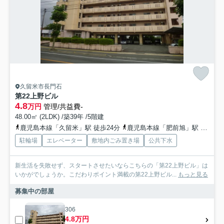
久留米市長門石
第22上野ビル
4.8
万円
管理/共益費-
48.00㎡ (2LDK) /築39年 /5階建
鹿児島本線「久留米」駅 徒歩24分
鹿児島本線「肥前旭」駅 徒歩47分
駐輪場
エレベーター
敷地内ごみ置き場
公共下水
新生活を失敗せず、スタートさせたいならこちらの「第22上野ビル」は
いかがでしょうか。こだわりポイント満載の第22上野ビル...
もっと見る
募集中の部屋
306
4.8万円