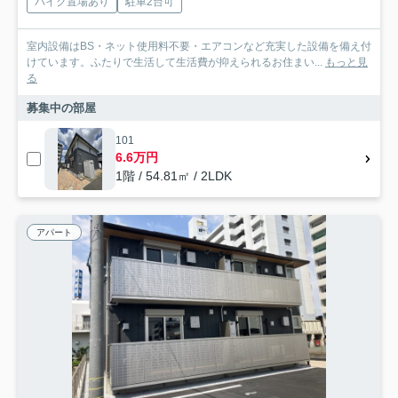
バイク置場あり
駐車2台可
室内設備はBS・ネット使用料不要・エアコンなど充実した設備を備え付
けています。ふたりで生活して生活費が抑えられるお住まい...
もっと見
る
募集中の部屋
101
6.6万円
1階 / 54.81㎡ / 2LDK
アパート