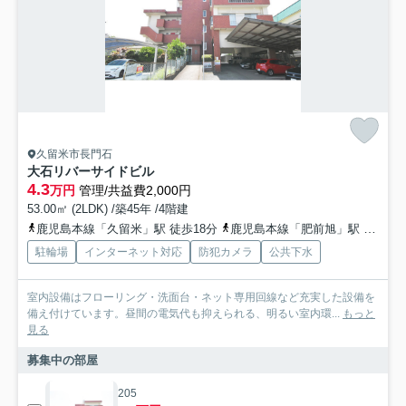
久留米市長門石
大石リバーサイドビル
4.3
万円
管理/共益費2,000円
53.00㎡ (2LDK) /築45年 /4階建
鹿児島本線「久留米」駅 徒歩18分
鹿児島本線「肥前旭」駅 徒歩40分
駐輪場
インターネット対応
防犯カメラ
公共下水
室内設備はフローリング・洗面台・ネット専用回線など充実した設備を
備え付けています。昼間の電気代も抑えられる、明るい室内環...
もっと
見る
募集中の部屋
205