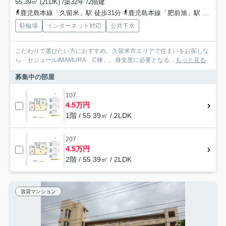
55.39㎡ (2LDK) /築32年 /2階建
鹿児島本線「久留米」駅 徒歩31分
鹿児島本線「肥前旭」駅 徒歩40分
駐輪場
インターネット対応
公共下水
こだわりで選びたい方におすすめ。久留米市エリアで住まいをお探しな
ら「セジュールIMAMURA C棟」。身支度に必要となる...
もっと見る
募集中の部屋
107
4.5万円
1階 / 55.39㎡ / 2LDK
207
4.5万円
2階 / 55.39㎡ / 2LDK
賃貸マンション