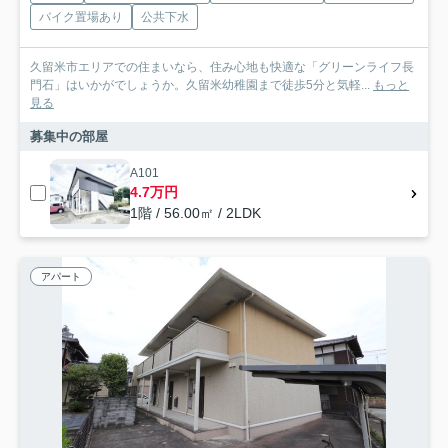
バイク置場あり
公共下水
久留米市エリアでの住まいなら、住み心地も快適な「グリーンライフ長
門石」はいかがでしょうか。久留米幼稚園まで徒歩5分と気軽...
もっと
見る
募集中の部屋
A101
4.7万円
1階 / 56.00㎡ / 2LDK
アパート