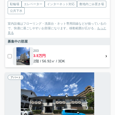
駐輪場
エレベーター
インターネット対応
敷地内ごみ置き場
公共下水
室内設備はフローリング・洗面台・ネット専用回線などが揃っているの
で、快適に過ごしやすいお部屋になります。移動範囲が広がる...
もっと
見る
募集中の部屋
203
3.5万円
2階 / 56.92㎡ / 3DK
アパート