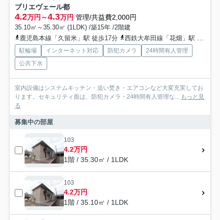
ブリエヴェール都
4.2
4.3
万円～
万円
管理/共益費2,000円
35.10㎡～35.30㎡ (1LDK) /築15年 /2階建
鹿児島本線「久留米」駅 徒歩17分
西鉄大牟田線「花畑」駅 徒歩47分
駐輪場
インターネット対応
防犯カメラ
24時間有人管理
公共下水
室内設備はシステムキッチン・追い焚き・エアコンなど大変充実してお
ります。セキュリティ面は、防犯カメラ・24時間有人管理な...
もっと見
る
募集中の部屋
103
4.2万円
1階 / 35.30㎡ / 1LDK
103
4.2万円
1階 / 35.10㎡ / 1LDK