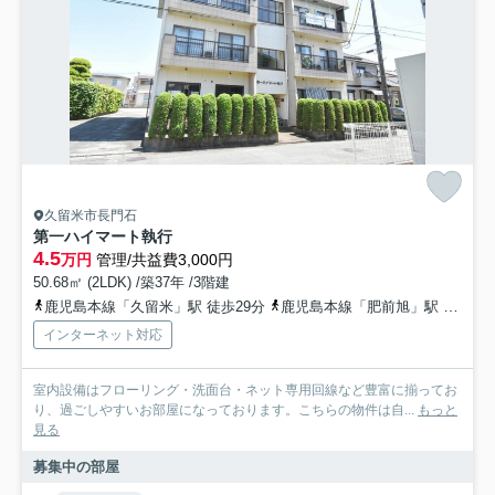
久留米市長門石
第一ハイマート執行
4.5
万円
管理/共益費3,000円
50.68㎡ (2LDK) /築37年 /3階建
鹿児島本線「久留米」駅 徒歩29分
鹿児島本線「肥前旭」駅 徒歩44分
インターネット対応
室内設備はフローリング・洗面台・ネット専用回線など豊富に揃ってお
り、過ごしやすいお部屋になっております。こちらの物件は自...
もっと
見る
募集中の部屋