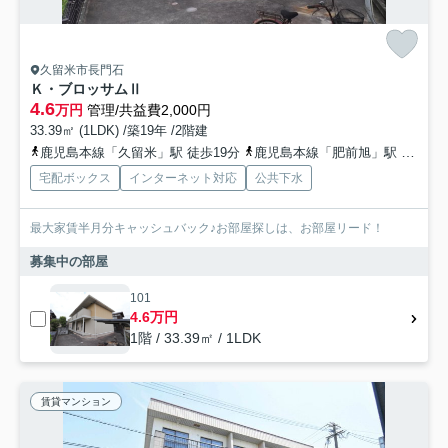
久留米市長門石
Ｋ・ブロッサムⅡ
4.6
万円
管理/共益費2,000円
33.39㎡ (1LDK) /築19年 /2階建
鹿児島本線「久留米」駅 徒歩19分
鹿児島本線「肥前旭」駅 徒歩39分
宅配ボックス
インターネット対応
公共下水
最大家賃半月分キャッシュバック♪お部屋探しは、お部屋リード！
募集中の部屋
101
4.6万円
1階 / 33.39㎡ / 1LDK
賃貸マンション