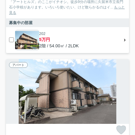
「アートヒルズ」のここがイチオシ。徒歩9分の場所に久留米市立長門
石小学校があります。いろいろ使いたい、けど散らかるのはイ...
もっと
見る
募集中の部屋
202
5万円
2階 / 54.00㎡ / 2LDK
アパート