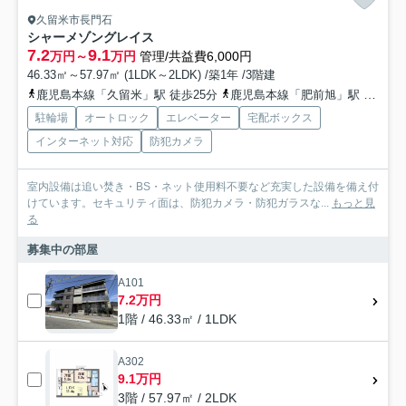
久留米市長門石
シャーメゾングレイス
7.2
9.1
万円～
万円
管理/共益費6,000円
46.33㎡～57.97㎡ (1LDK～2LDK) /築1年 /3階建
鹿児島本線「久留米」駅 徒歩25分
鹿児島本線「肥前旭」駅 徒歩47分
駐輪場
オートロック
エレベーター
宅配ボックス
インターネット対応
防犯カメラ
室内設備は追い焚き・BS・ネット使用料不要など充実した設備を備え付
けています。セキュリティ面は、防犯カメラ・防犯ガラスな...
もっと見
る
募集中の部屋
A101
7.2万円
1階 / 46.33㎡ / 1LDK
A302
9.1万円
3階 / 57.97㎡ / 2LDK