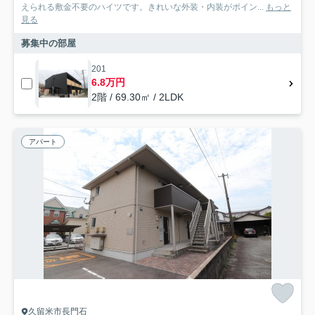
えられる敷金不要のハイツです。きれいな外装・内装がポイン...
もっと
見る
募集中の部屋
201
6.8万円
2階 / 69.30㎡ / 2LDK
アパート
久留米市長門石