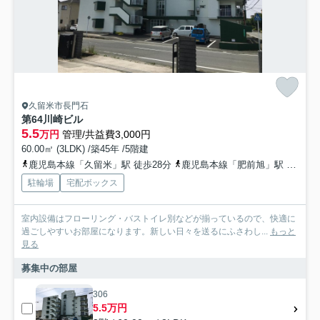
久留米市長門石
第64川崎ビル
5.5
万円
管理/共益費3,000円
60.00㎡ (3LDK) /築45年 /5階建
鹿児島本線「久留米」駅 徒歩28分
鹿児島本線「肥前旭」駅 徒歩40分
駐輪場
宅配ボックス
室内設備はフローリング・バストイレ別などが揃っているので、快適に
過ごしやすいお部屋になります。新しい日々を送るにふさわし...
もっと
見る
募集中の部屋
306
5.5万円