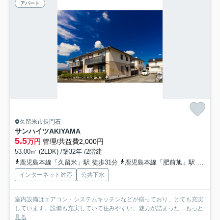
アパート
久留米市長門石
サンハイツAKIYAMA
5.5
万円
管理/共益費2,000円
53.00㎡ (2LDK) /築32年 /2階建
鹿児島本線「久留米」駅 徒歩31分
鹿児島本線「肥前旭」駅 徒歩43分
インターネット対応
公共下水
室内設備はエアコン・システムキッチンなどが揃っており、とても充実
しています。設備も充実していて住みやすい、魅力が詰まった...
もっと
見る