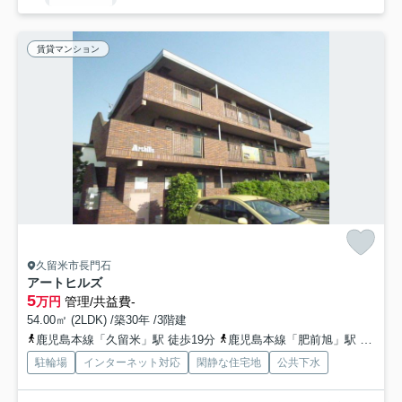
賃貸マンション
久留米市長門石
アートヒルズ
5
万円
管理/共益費-
54.00㎡ (2LDK) /築30年 /3階建
鹿児島本線「久留米」駅 徒歩19分
鹿児島本線「肥前旭」駅 徒歩40分
駐輪場
インターネット対応
閑静な住宅地
公共下水