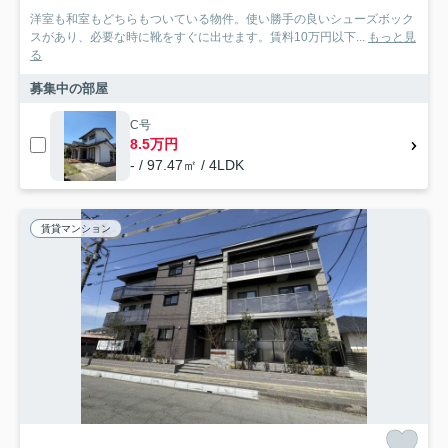
洋室も和室もどちらもついている物件。使い勝手の良いシューズボック
スがあり、必要な時に靴をすぐに出せます。賃料10万円以下...
もっと見
る
募集中の部屋
C号
8.5万円
- / 97.47㎡ / 4LDK
賃貸マンション