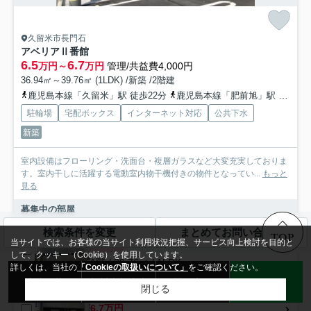
久留米市長門石
アベリアⅡ番館
6.5
6.7
万円～
万円
管理/共益費4,000円
36.94㎡～39.76㎡ (1LDK) /新築 /2階建
鹿児島本線「久留米」駅 徒歩22分
鹿児島本線「肥前旭」駅 徒歩39分
駐輪場
宅配ボックス
インターネット対応
公共下水
新築
室内設備はフローリング・洗面台・複層ガラスなど大変充実しておりま
す。室内干しに活躍する電動室内物干機付きの物件となってい...
もっと
見る
募集中の部屋
検索条件を変更
まとめてお問い合わせ
103
TOP
当サイトでは、お客様の当サイト利用状況把握、サービス向上検討を目的と
6.5万円
して、クッキー（Cookie）を使用しています。
1階 / 39.76㎡ / 1LDK
詳しくは、当社の
「Cookieの取扱いについて」
をご確認ください。
来店予約
無料売却査定
お問い合わせ
LINE
閉じる
101
6.7万円