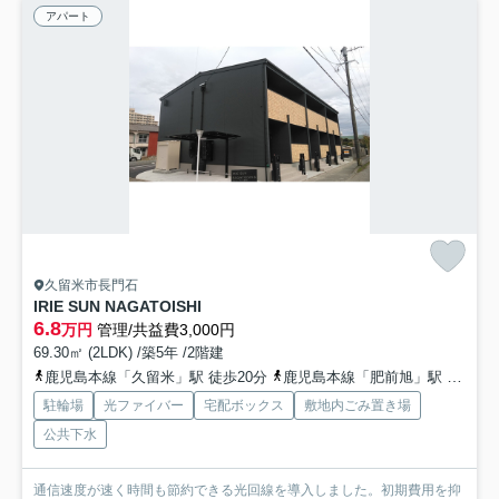
アパート
久留米市長門石
IRIE SUN NAGATOISHI
6.8
万円
管理/共益費3,000円
69.30㎡ (2LDK) /築5年 /2階建
鹿児島本線「久留米」駅 徒歩20分
鹿児島本線「肥前旭」駅 徒歩37分
駐輪場
光ファイバー
宅配ボックス
敷地内ごみ置き場
公共下水
通信速度が速く時間も節約できる光回線を導入しました。初期費用を抑