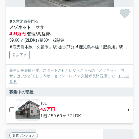
久留米市長門石
メゾネット マサ
4.9
万円
管理/共益費-
59.60㎡ (2LDK) /築30年 /2階建
鹿児島本線「久留米」駅 徒歩27分
鹿児島本線「肥前旭」駅 徒歩41分
公共下水
新生活を失敗せず、スタートさせたいならこちらの「メゾネット マ
サ」はいかがでしょうか。セブンイレブン 久留米長門石店まで...
もっと
見る
募集中の部屋
101
4.9万円
1階 / 59.60㎡ / 2LDK
賃貸マンション