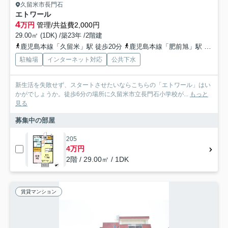
久留米市長門石
エトワール
4
万円
管理/共益費2,000円
29.00㎡ (1DK) /築23年 /2階建
鹿児島本線「久留米」駅 徒歩20分
鹿児島本線「肥前旭」駅 徒歩40分
駐輪場
インターネット対応
公共下水
新生活を失敗せず、スタートさせたいならこちらの「エトワール」はい
かがでしょうか。徒歩6分の場所に久留米市立長門石小学校が...
もっと
見る
募集中の部屋
205
4万円
2階 / 29.00㎡ / 1DK
賃貸マンション