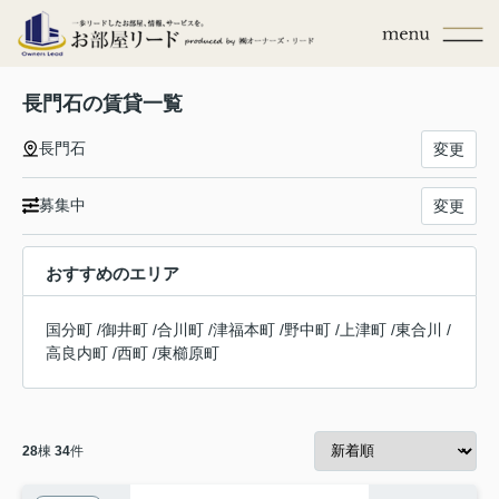
長門石の賃貸一覧
長門石
変更
募集中
変更
おすすめのエリア
国分町
/
御井町
/
合川町
/
津福本町
/
野中町
/
上津町
/
東合川
/
高良内町
/
西町
/
東櫛原町
28
棟
34
件