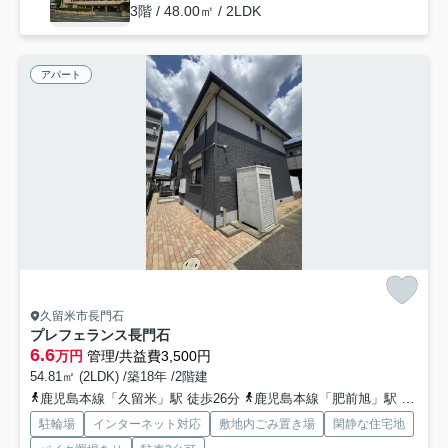
3階 / 48.00㎡ / 2LDK
アパート
久留米市長門石
プレフェランス長門石
6.6
万円
管理/共益費3,500円
54.81㎡ (2LDK) /築18年 /2階建
鹿児島本線「久留米」駅 徒歩26分
鹿児島本線「肥前旭」駅 徒歩48分
駐輪場
インターネット対応
敷地内ごみ置き場
閑静な住宅地