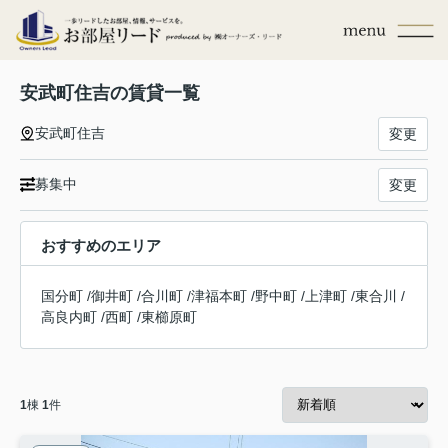
安武町住吉の賃貸一覧
安武町住吉
変更
募集中
変更
おすすめのエリア
国分町
/
御井町
/
合川町
/
津福本町
/
野中町
/
上津町
/
東合川
/
高良内町
/
西町
/
東櫛原町
1
棟
1
件