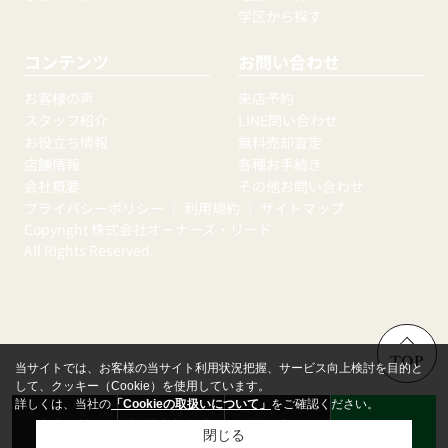
学区から探す
コンテンツ
お問い合わせ
お客様の声
来店予約
スタッフ紹介
LINE問い合わせ
お役立ち情報
無料売却査定
店舗情報
各種お手続き
会社概要
その他お問い合わせ
プライバシーポリシー
｜
利用規約
｜
サイトマップ
Copyright 株式会社オーナーズ・リード
All Rights Reserved.
TOP
当サイトでは、お客様の当サイト利用状況把握、サービス向上検討を目的と
して、クッキー（Cookie）を使用しています。
詳しくは、当社の
「Cookieの取扱いについて」
をご確認ください。
来店予約
無料売却査定
お問い合わせ
LINE
閉じる