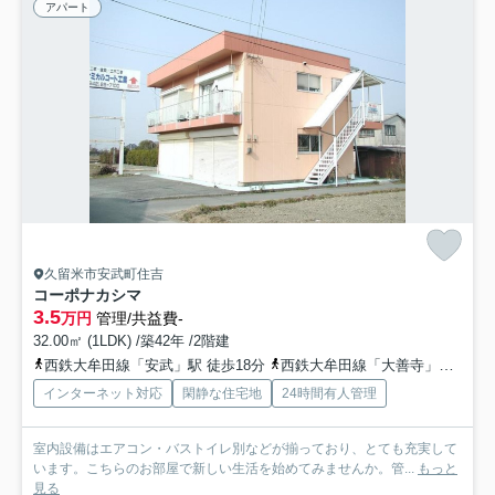
アパート
久留米市安武町住吉
コーポナカシマ
3.5
万円
管理/共益費-
32.00㎡ (1LDK) /築42年 /2階建
西鉄大牟田線「安武」駅 徒歩18分
西鉄大牟田線「大善寺」駅 徒歩30分
インターネット対応
閑静な住宅地
24時間有人管理
室内設備はエアコン・バストイレ別などが揃っており、とても充実して
います。こちらのお部屋で新しい生活を始めてみませんか。管...
もっと
見る