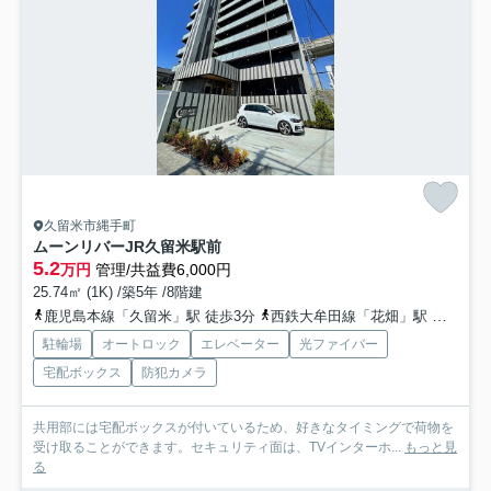
久留米市縄手町
ムーンリバーJR久留米駅前
5.2
万円
管理/共益費6,000円
25.74㎡ (1K) /築5年 /8階建
鹿児島本線「久留米」駅 徒歩3分
西鉄大牟田線「花畑」駅 徒歩28分
駐輪場
オートロック
エレベーター
光ファイバー
宅配ボックス
防犯カメラ
共用部には宅配ボックスが付いているため、好きなタイミングで荷物を
受け取ることができます。セキュリティ面は、TVインターホ...
もっと見
る