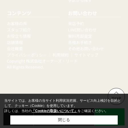
コンテンツ
お問い合わせ
お客様の声
来店予約
スタッフ紹介
LINE問い合わせ
お役立ち情報
無料売却査定
店舗情報
各種お手続き
会社概要
その他お問い合わせ
プライバシーポリシー
｜
利用規約
｜
サイトマップ
Copyright 株式会社オーナーズ・リード
All Rights Reserved.
TOP
当サイトでは、お客様の当サイト利用状況把握、サービス向上検討を目的と
して、クッキー（Cookie）を使用しています。
詳しくは、当社の
「Cookieの取扱いについて」
をご確認ください。
来店予約
無料売却査定
お問い合わせ
LINE
閉じる