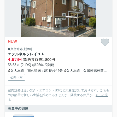
NEW
久留米市上津町
エテルネルソレイユＡ
4.8
万円
管理/共益費1,800円
58.53㎡ (2LDK) /築25年 /2階建
久大本線「南久留米」駅 徒歩44分
久大本線「久留米高校前」駅 徒歩46分
公共下水
室内設備は追い焚き・エアコン・BSなど大変充実しております。こちら
のお部屋で新しい生活を始めてみませんか。隣接する住戸が...
もっと見
る
募集中の部屋