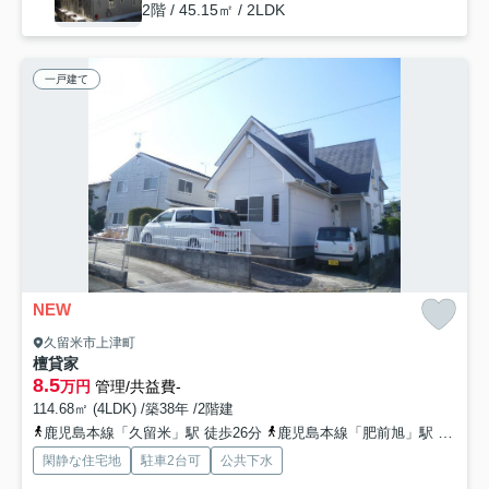
2階 / 45.15㎡ / 2LDK
一戸建て
NEW
久留米市上津町
檀貸家
8.5
万円
管理/共益費-
114.68㎡ (4LDK) /築38年 /2階建
鹿児島本線「久留米」駅 徒歩26分
鹿児島本線「肥前旭」駅 徒歩43分
閑静な住宅地
駐車2台可
公共下水