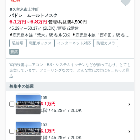
久留米市上津町
パドレ ムールトメスク
6.1
6.8
万円～
万円
管理/共益費4,500円
45.29㎡～58.17㎡ (2LDK) /新築 /2階建
鹿児島本線「荒木」駅 徒歩50分
鹿児島本線「西牟田」駅 徒歩69分
駐輪場
宅配ボックス
インターネット対応
防犯カメラ
新築
室内設備はエアコン・BS・システムキッチンなどが揃っており、とても
充実しています。フローリングなので、どんな世代の方にも...
もっと見
る
募集中の部屋
105
6.1万円
1階 / 45.29㎡ / 2LDK
103
6.1万円
1階 / 45.29㎡ / 2LDK