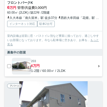
フロントパークK
6
万円
管理/共益費3,000円
60.00㎡ (2LDK) /築22年 /2階建
久大本線「南久留米」駅 徒歩37分
西鉄大牟田線「花畑」駅 徒歩46分
インターネット対応
駐車2台可
室内設備は浴室に窓・バストイレ別など豊富に揃っており、過ごしやす
いお部屋になっております。今なら駐車場に空きあり、お車を...
もっと
見る
募集中の部屋
203
6万円
1-2階 / 60.00㎡ / 2LDK
アパート