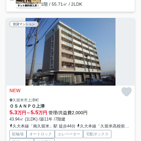
1階 / 55.71㎡ / 2LDK
賃貸マンション
NEW
久留米市上津町
ＯＳＡＮＰＯ上津
5.3
5.5
万円～
万円
管理/共益費2,000円
43.94㎡ (1LDK) /築11年 /7階建
久大本線「南久留米」駅 徒歩44分
久大本線「久留米高校前」駅 徒歩47分
駐輪場
オートロック
エレベーター
宅配ボックス