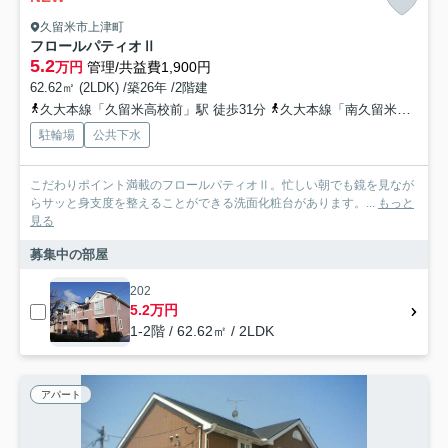
久留米市上津町
フロールパティオⅡ
5.2
万円
管理/共益費1,900円
62.62㎡ (2LDK) /築26年 /2階建
久大本線「久留米高校前」駅 徒歩31分
久大本線「南久留米」駅 徒歩35分
駐輪場
公共下水
こだわりポイント満載のフロールパティオⅡ。忙しい朝でも鏡を見なが
らサッと身支度を整えることができる洗面化粧台があります。...
もっと
見る
募集中の部屋
202
5.2万円
1-2階 / 62.62㎡ / 2LDK
アパート