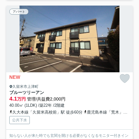
アパート
NEW
久留米市上津町
ブルーツリーアン
4.1
万円
管理/共益費2,000円
40.00㎡ (1LDK) /築22年 /2階建
久大本線「久留米高校前」駅 徒歩60分
鹿児島本線「荒木」駅 徒歩48分
公共下水
知らない人が来た時でも玄関を開ける必要がなくなるモニター付きイン