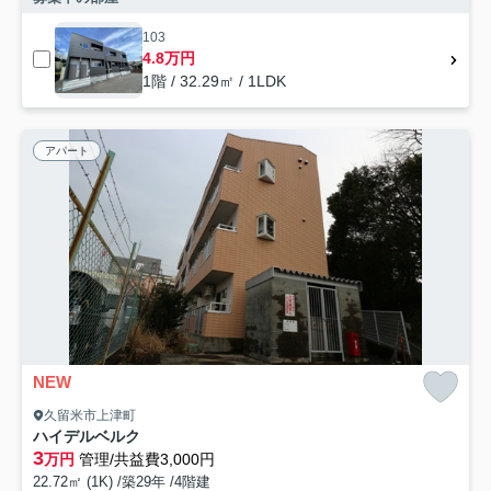
103
4.8万円
1階 / 32.29㎡ / 1LDK
アパート
NEW
久留米市上津町
ハイデルベルク
3
万円
管理/共益費3,000円
22.72㎡ (1K) /築29年 /4階建