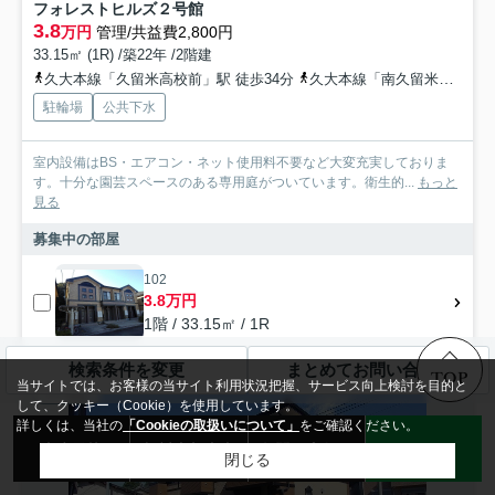
フォレストヒルズ２号館
3.8
万円
管理/共益費2,800円
33.15㎡ (1R) /築22年 /2階建
久大本線「久留米高校前」駅 徒歩34分
久大本線「南久留米」駅 徒歩35分
駐輪場
公共下水
室内設備はBS・エアコン・ネット使用料不要など大変充実しておりま
す。十分な園芸スペースのある専用庭がついています。衛生的...
もっと
見る
募集中の部屋
102
3.8万円
1階 / 33.15㎡ / 1R
検索条件を変更
まとめてお問い合わせ
TOP
当サイトでは、お客様の当サイト利用状況把握、サービス向上検討を目的と
アパート
して、クッキー（Cookie）を使用しています。
詳しくは、当社の
「Cookieの取扱いについて」
をご確認ください。
来店予約
無料売却査定
お問い合わせ
LINE
閉じる