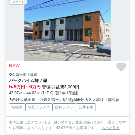
アパート
NEW
久留米市上津町
パークハイム柳ノ瀬
5.8
6
万円～
万円
管理/共益費3,000円
43.97㎡～44.02㎡ (1LDK) /築1年 /2階建
西鉄大牟田線「西鉄久留米」駅 徒歩56分
久大本線「南久留米」駅 徒歩44分
駐輪場
宅配ボックス
防犯カメラ
公共下水
室内設備はエアコン・BS・追い焚きなど豊富に揃っており、過ごしやす
いお部屋になっております。43.97平米のお部屋です。...
もっと見る