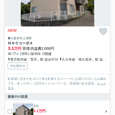
NEW
久留米市上津町
ＭＮＯコーポＡ
3.1
万円
管理/共益費2,000円
48.77㎡ (3DK) /築36年 /2階建
鹿児島本線「荒木」駅 徒歩47分
久大本線「南久留米」駅 徒歩62分
浄化槽排水
駐車場に空きがあるので車を駐車するスペースにお困りの方にもお薦め
です。多くの方にご好評をいただいている、清潔感のある賃貸...
もっと
見る
募集中の部屋
102
3.1万円