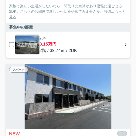
家族で楽しい生活がしたいなら、間取りに余裕があり優雅に過ごせる
2DK。こちらのお部屋で新しい生活を始めてみませんか。設備...
もっと
見る
募集中の部屋
204
3.15万円
2階 / 39.74㎡ / 2DK
アパート
NEW