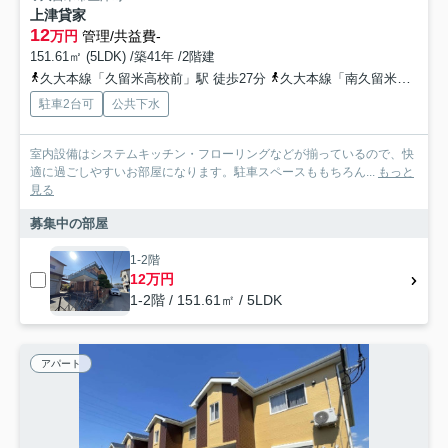
上津貸家
12
万円
管理/共益費-
151.61㎡ (5LDK) /築41年 /2階建
久大本線「久留米高校前」駅 徒歩27分
久大本線「南久留米」駅 徒歩35分
駐車2台可
公共下水
室内設備はシステムキッチン・フローリングなどが揃っているので、快
適に過ごしやすいお部屋になります。駐車スペースももちろん...
もっと
見る
募集中の部屋
1-2階
12万円
1-2階 / 151.61㎡ / 5LDK
アパート