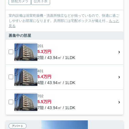
防犯カメラ
公共下水
室内設備は浴室乾燥機・洗面所独立などが揃っているので、快適に過ご
しやすいお部屋になります。共用部には宅配ボックスが備え付...
もっと
見る
募集中の部屋
201
5.3万円
2階 / 43.94㎡ / 1LDK
401
5.4万円
4階 / 43.94㎡ / 1LDK
702
5.5万円
7階 / 43.94㎡ / 1LDK
アパート