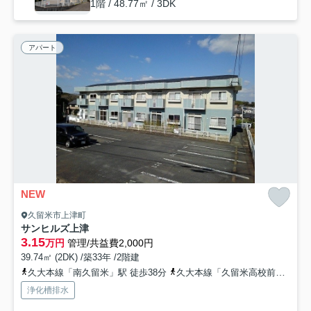
1階 / 48.77㎡ / 3DK
アパート
NEW
久留米市上津町
サンヒルズ上津
3.15
万円
管理/共益費2,000円
39.74㎡ (2DK) /築33年 /2階建
久大本線「南久留米」駅 徒歩38分
久大本線「久留米高校前」駅 徒歩37分
浄化槽排水