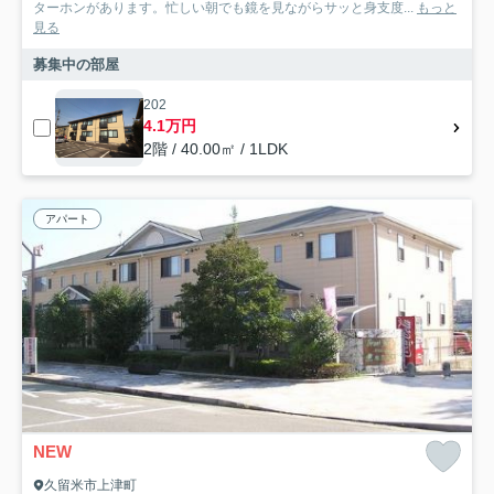
ターホンがあります。忙しい朝でも鏡を見ながらサッと身支度...
もっと
見る
募集中の部屋
202
4.1万円
2階 / 40.00㎡ / 1LDK
アパート
NEW
久留米市上津町