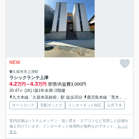
NEW
久留米市上津町
ラシックランテ上津
4.2
4.3
万円～
万円
管理/共益費3,000円
20.47㎡ (1K) /築1年未満 /2階建
久大本線「久留米高校前」駅 徒歩25分
鹿児島本線「荒木」駅 徒歩36分
オートロック
宅配ボックス
インターネット対応
公共下水
室内設備はシステムキッチン・追い焚き・エアコンなど充実した設備を
備え付けています。インターネット使用料が無料なのでネット...
もっと
見る