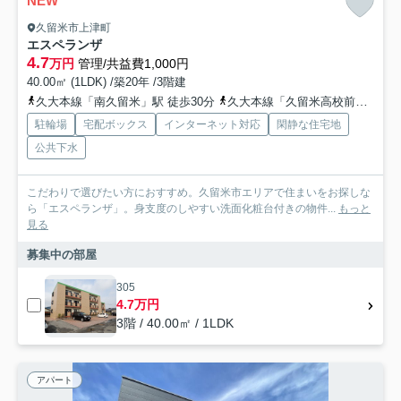
NEW
久留米市上津町
エスペランザ
4.7
万円
管理/共益費1,000円
40.00㎡ (1LDK) /築20年 /3階建
久大本線「南久留米」駅 徒歩30分
久大本線「久留米高校前」駅 徒歩31分
駐輪場
宅配ボックス
インターネット対応
閑静な住宅地
公共下水
こだわりで選びたい方におすすめ。久留米市エリアで住まいをお探しな
ら「エスペランザ」。身支度のしやすい洗面化粧台付きの物件...
もっと
見る
募集中の部屋
305
4.7万円
3階 / 40.00㎡ / 1LDK
アパート