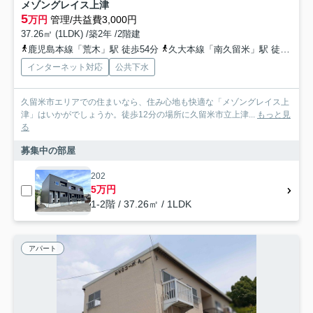
メゾングレイス上津
5
万円
管理/共益費3,000円
37.26㎡ (1LDK) /築2年 /2階建
鹿児島本線「荒木」駅 徒歩54分
久大本線「南久留米」駅 徒歩50分
インターネット対応
公共下水
久留米市エリアでの住まいなら、住み心地も快適な「メゾングレイス上
津」はいかがでしょうか。徒歩12分の場所に久留米市立上津...
もっと見
る
募集中の部屋
202
5万円
1-2階 / 37.26㎡ / 1LDK
アパート