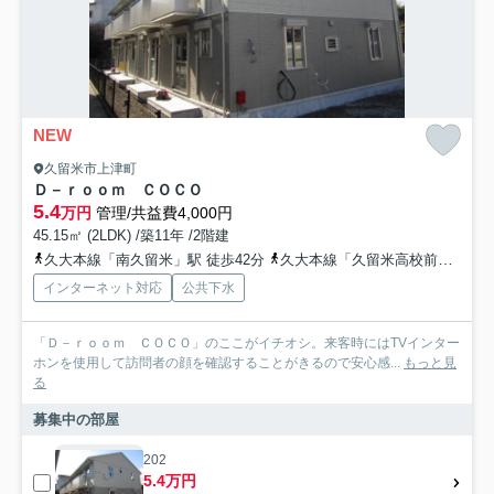
NEW
久留米市上津町
Ｄ－ｒｏｏｍ ＣＯＣＯ
5.4
万円
管理/共益費4,000円
45.15㎡ (2LDK) /築11年 /2階建
久大本線「南久留米」駅 徒歩42分
久大本線「久留米高校前」駅 徒歩47分
インターネット対応
公共下水
「Ｄ－ｒｏｏｍ ＣＯＣＯ」のここがイチオシ。来客時にはTVインター
ホンを使用して訪問者の顔を確認することがきるので安心感...
もっと見
る
募集中の部屋
202
5.4万円