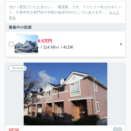
ぜひ一度見ていただきたい、「檀貸家」です。ファミリー向けのポイン
ト、久留米市立長門石小学校が徒歩5分のところにあります。...
もっと
見る
募集中の部屋
8.5万円
- / 114.68㎡ / 4LDK
アパート
NEW