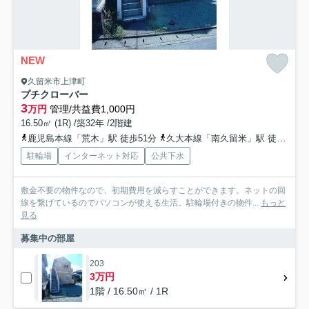
NEW
久留米市上津町
プチクローバー
3
万円
管理/共益費1,000円
16.50㎡ (1R) /築32年 /2階建
鹿児島本線「荒木」駅 徒歩51分
久大本線「南久留米」駅 徒歩55分
駐輪場
インターネット対応
公共下水
敷金不要の物件なので、初期費用を減らすことができます。ネットの回
線を繋げているのでパソコンが使える生活。駐輪場付きの物件...
もっと
見る
募集中の部屋
203
3万円
1階 / 16.50㎡ / 1R