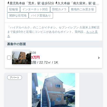
鹿児島本線「荒木」駅 徒歩52分
久大本線「南久留米」駅 徒歩58分
駐輪場
インターネット対応
防犯カメラ
敷地内ごみ置き場
閑静な住宅地
バイク置場あり
「ハイデルベルク」のここがイチオシ。セブンイレブン 久留米上津町店
まで徒歩5分と近場にコンビニがあるのもポイント。室内設...
もっと見
る
募集中の部屋
108
3万円
1階 / 22.72㎡ / 1K
アパート