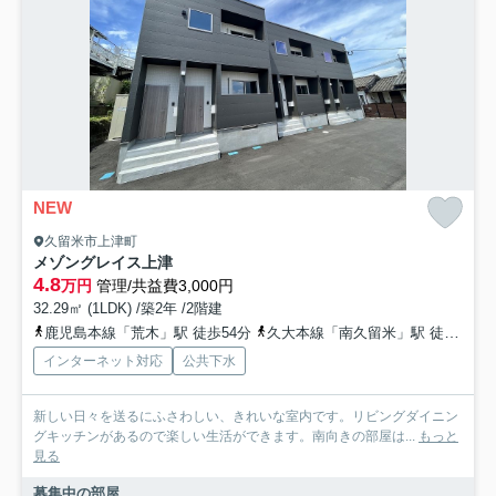
NEW
久留米市上津町
メゾングレイス上津
4.8
万円
管理/共益費3,000円
32.29㎡ (1LDK) /築2年 /2階建
鹿児島本線「荒木」駅 徒歩54分
久大本線「南久留米」駅 徒歩50分
インターネット対応
公共下水
新しい日々を送るにふさわしい、きれいな室内です。リビングダイニン
グキッチンがあるので楽しい生活ができます。南向きの部屋は...
もっと
見る
募集中の部屋