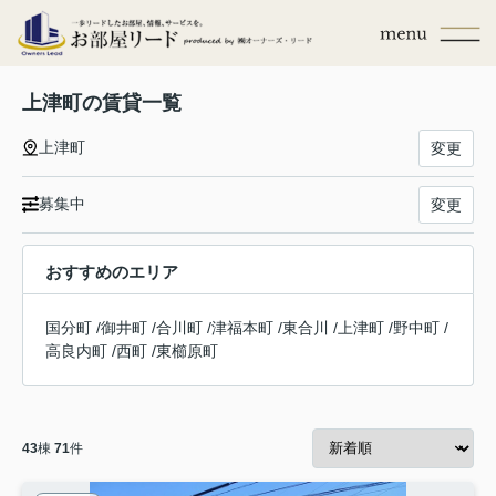
上津町の賃貸一覧
上津町
変更
募集中
変更
おすすめのエリア
国分町
/
御井町
/
合川町
/
津福本町
/
東合川
/
上津町
/
野中町
/
高良内町
/
西町
/
東櫛原町
43
棟
71
件