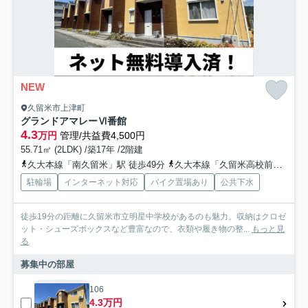
NEW
久留米市上津町
グランドアマレーⅥ番館
4.3
万円
管理/共益費4,500円
55.71㎡ (2LDK) /築17年 /2階建
久大本線「南久留米」駅 徒歩49分
久大本線「久留米高校前」駅 徒歩55分
駐輪場
インターネット対応
バイク置場あり
公共下水
徒歩19分の距離に久留米市立明星中学校があるのも魅力。収納はクロゼ
ット・シューズボックスなど豊富なので、衣類や履き物の整...
もっと見
る
募集中の部屋
106
4.3万円