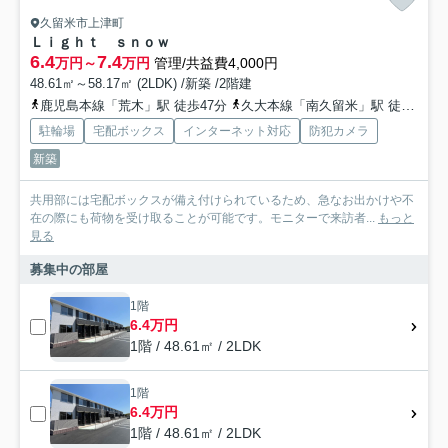
久留米市上津町
Ｌｉｇｈｔ ｓｎｏｗ
6.4
7.4
万円～
万円
管理/共益費4,000円
48.61㎡～58.17㎡ (2LDK) /新築 /2階建
鹿児島本線「荒木」駅 徒歩47分
久大本線「南久留米」駅 徒歩52分
駐輪場
宅配ボックス
インターネット対応
防犯カメラ
新築
共用部には宅配ボックスが備え付けられているため、急なお出かけや不
在の際にも荷物を受け取ることが可能です。モニターで来訪者...
もっと
見る
募集中の部屋
1階
6.4万円
1階 / 48.61㎡ / 2LDK
1階
6.4万円
1階 / 48.61㎡ / 2LDK