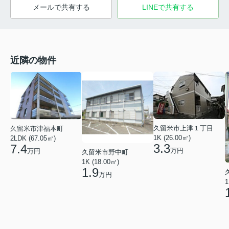
メールで共有する
LINEで共有する
近隣の物件
久留米市上津１丁目
久留米市津福本町
1K (26.00㎡)
2LDK (67.05㎡)
3.3
7.4
万円
万円
久留米市野中町
1K (18.00㎡)
1.9
万円
1