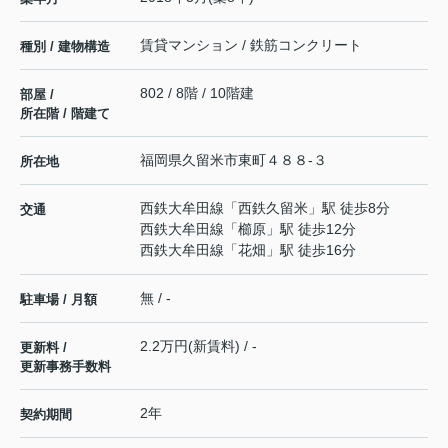
賃貸マンション / 鉄筋コンクリート
種別 / 建物構造
802 / 8階 / 10階建
部屋 /
所在階 / 階建て
福岡県
久留米市
東町
４８８-３
所在地
西鉄大牟田線
「
西鉄久留米
」駅 徒歩8分
交通
西鉄大牟田線
「
櫛原
」駅 徒歩12分
西鉄大牟田線
「
花畑
」駅 徒歩16分
無 / -
駐車場 / 月額
2.2万円(新賃料) / -
更新料 /
更新事務手数料
2年
契約期間