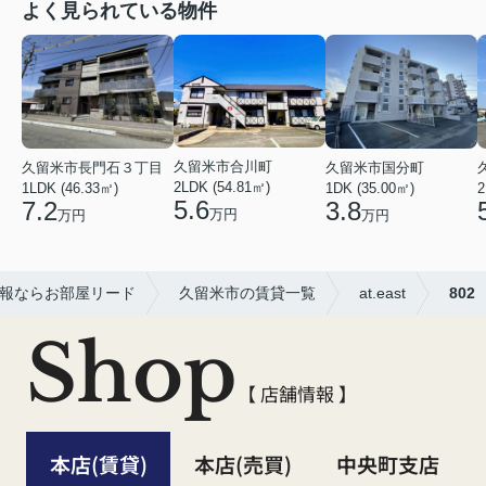
よく見られている物件
久留米市合川町
久留米市長門石３丁目
久留米市国分町
2LDK (54.81㎡)
1LDK (46.33㎡)
1DK (35.00㎡)
2
5.6
7.2
3.8
万円
万円
万円
報ならお部屋リード
久留米市の賃貸一覧
at.east
802
Shop
【 店舗情報 】
本店(賃貸)
本店(売買)
中央町支店