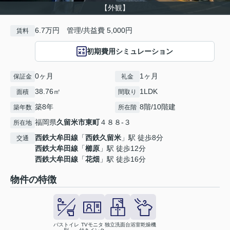
【外観】
6.7万円 管理/共益費 5,000円
賃料
初期費用シミュレーション
0ヶ月
1ヶ月
保証金
礼金
38.76㎡
1LDK
面積
間取り
築8年
8階/10階建
築年数
所在階
福岡県
久留米市
東町
４８８-３
所在地
西鉄大牟田線
「
西鉄久留米
」駅 徒歩8分
交通
西鉄大牟田線
「
櫛原
」駅 徒歩12分
西鉄大牟田線
「
花畑
」駅 徒歩16分
物件の特徴
バストイレ
TVモニタ
独立洗面台
浴室乾燥機