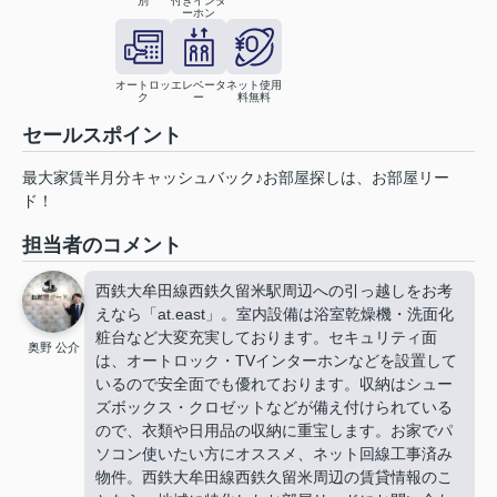
別
付きインタ
ーホン
オートロッ
エレベータ
ネット使用
ク
ー
料無料
セールスポイント
最大家賃半月分キャッシュバック♪お部屋探しは、お部屋リー
ド！
担当者のコメント
西鉄大牟田線西鉄久留米駅周辺への引っ越しをお考
えなら「at.east」。室内設備は浴室乾燥機・洗面化
粧台など大変充実しております。セキュリティ面
奥野 公介
は、オートロック・TVインターホンなどを設置して
いるので安全面でも優れております。収納はシュー
ズボックス・クロゼットなどが備え付けられている
ので、衣類や日用品の収納に重宝します。お家でパ
ソコン使いたい方にオススメ、ネット回線工事済み
物件。西鉄大牟田線西鉄久留米周辺の賃貸情報のこ