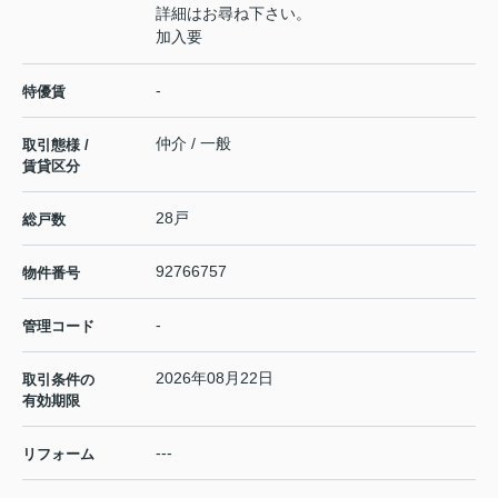
詳細はお尋ね下さい。
加入要
-
特優賃
仲介 / 一般
取引態様 /
賃貸区分
28戸
総戸数
92766757
物件番号
-
管理コード
2026年08月22日
取引条件の
有効期限
---
リフォーム