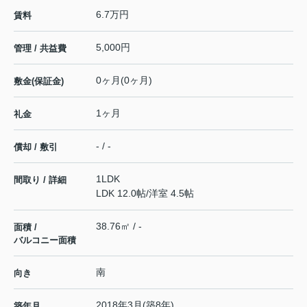
6.7万円
賃料
5,000円
管理 / 共益費
0ヶ月(0ヶ月)
敷金(保証金)
1ヶ月
礼金
- / -
償却 / 敷引
1LDK
間取り / 詳細
LDK 12.0帖
/
洋室 4.5帖
38.76㎡ / -
面積 /
バルコニー面積
南
向き
2018年3月(築8年)
築年月