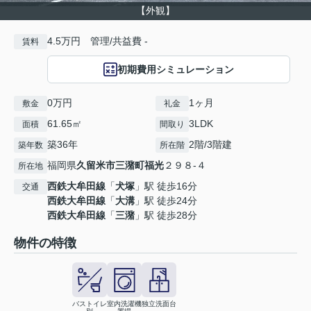
【外観】
4.5万円 管理/共益費 -
賃料
初期費用シミュレーション
0万円
1ヶ月
敷金
礼金
61.65㎡
3LDK
面積
間取り
築36年
2階/3階建
築年数
所在階
福岡県
久留米市
三潴町福光
２９８-４
所在地
西鉄大牟田線
「
犬塚
」駅 徒歩16分
交通
西鉄大牟田線
「
大溝
」駅 徒歩24分
西鉄大牟田線
「
三潴
」駅 徒歩28分
物件の特徴
バストイレ
室内洗濯機
独立洗面台