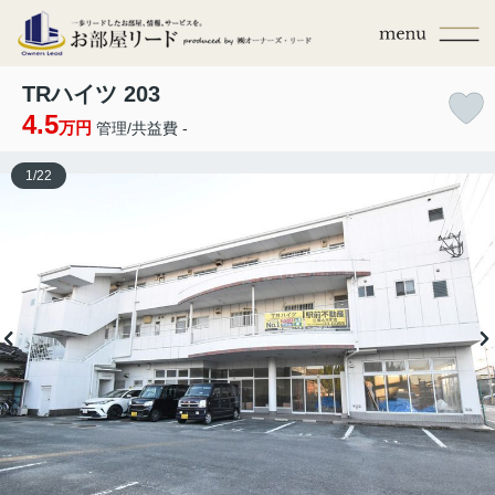
TRハイツ 203
4.5
万円
管理/共益費 -
1
/
22