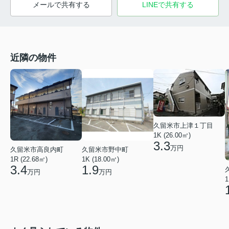
メールで共有する
LINEで共有する
近隣の物件
久留米市上津１丁目
1K (26.00㎡)
3.3
万円
久留米市高良内町
久留米市野中町
1R (22.68㎡)
1K (18.00㎡)
3.4
1.9
万円
万円
1