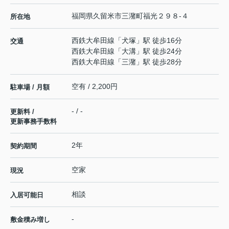
福岡県
久留米市
三潴町福光
２９８-４
所在地
西鉄大牟田線
「
犬塚
」駅 徒歩16分
交通
西鉄大牟田線
「
大溝
」駅 徒歩24分
西鉄大牟田線
「
三潴
」駅 徒歩28分
空有 / 2,200円
駐車場 / 月額
- / -
更新料 /
更新事務手数料
2年
契約期間
空家
現況
相談
入居可能日
-
敷金積み増し