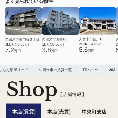
よく見られている物件
久留米市合川町
久留米市長門石３丁目
久留米市国分町
2LDK (54.81㎡)
1LDK (46.33㎡)
1DK (35.00㎡)
2
5.6
7.2
3.8
万円
万円
万円
ならお部屋リード
久留米市の賃貸一覧
TRハイツ
203
Shop
【 店舗情報 】
本店(賃貸)
本店(売買)
中央町支店