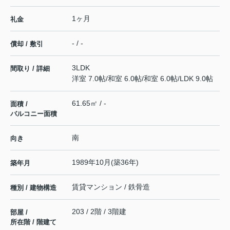
1ヶ月
礼金
- / -
償却 / 敷引
3LDK
間取り / 詳細
洋室 7.0帖
/
和室 6.0帖
/
和室 6.0帖
/
LDK 9.0帖
61.65㎡ / -
面積 /
バルコニー面積
南
向き
1989年10月(築36年)
築年月
賃貸マンション / 鉄骨造
種別 / 建物構造
203 / 2階 / 3階建
部屋 /
所在階 / 階建て