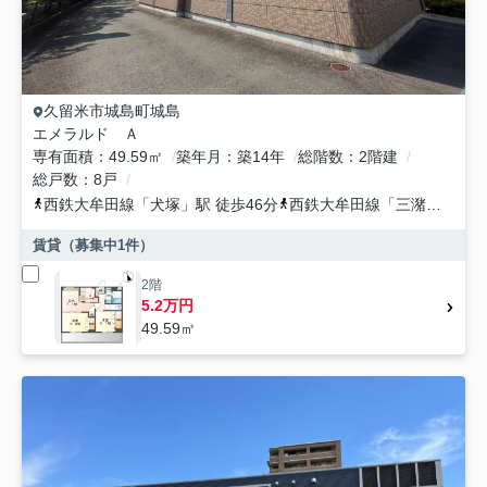
久留米市
城島町城島
エメラルド Ａ
専有面積
49.59㎡
築年月
築14年
総階数
2階建
総戸数
8戸
西鉄大牟田線
「
犬塚
」駅 徒歩46分
西鉄大牟田線
「
三潴
」駅 徒
賃貸（募集中
1
件）
2階
5.2万円
49.59㎡