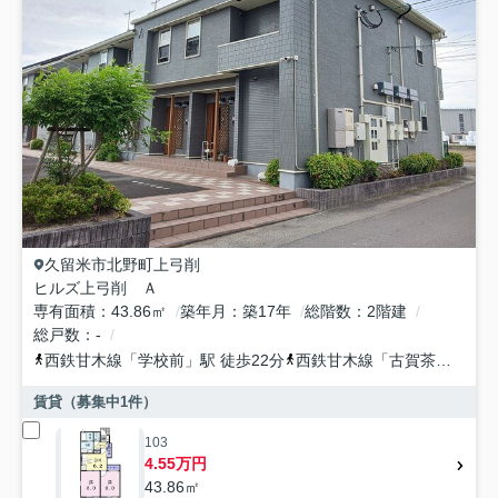
久留米市
北野町上弓削
ヒルズ上弓削 Ａ
専有面積
43.86㎡
築年月
築17年
総階数
2階建
総戸数
-
西鉄甘木線
「
学校前
」駅 徒歩22分
西鉄甘木線
「
古賀茶屋
」駅 
賃貸（募集中
1
件）
103
4.55万円
43.86㎡