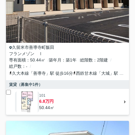
久留米市
善導寺町飯田
フランメゾン Ⅰ
専有面積
50.44㎡
築年月
築1年
総階数
2階建
総戸数
-
久大本線
「
善導寺
」駅 徒歩16分
西鉄甘木線
「
大城
」駅 徒歩33分
賃貸（募集中
1
件）
101
6.8万円
50.44㎡