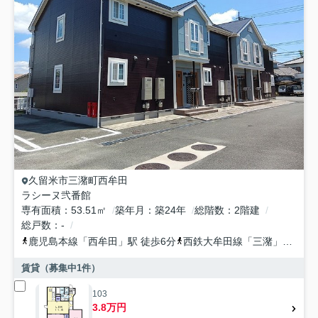
久留米市
三潴町西牟田
ラシーヌ弐番館
専有面積
53.51㎡
築年月
築24年
総階数
2階建
総戸数
-
鹿児島本線
「
西牟田
」駅 徒歩6分
西鉄大牟田線
「
三潴
」駅 徒歩39分
賃貸（募集中
1
件）
103
3.8万円