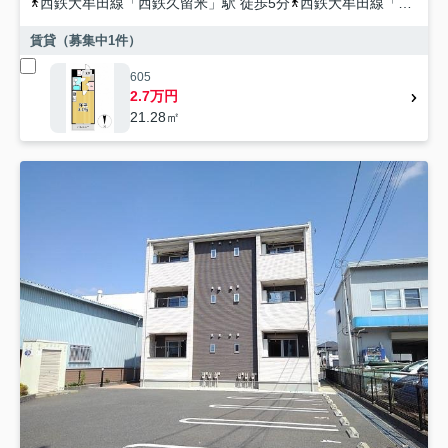
西鉄大牟田線
「
西鉄久留米
」駅 徒歩5分
西鉄大牟田線
「
櫛原
」
賃貸（募集中
1
件）
605
2.7万円
21.28㎡