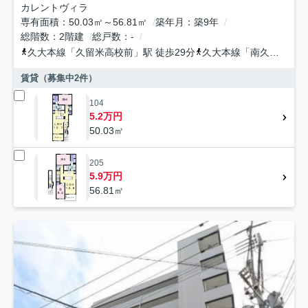
カレントヴィラ
専有面積
50.03㎡～56.81㎡
築年月
築9年
総階数
2階建
総戸数
-
久大本線
「
久留米高校前
」駅 徒歩29分
久大本線
「
南久留米
」駅
賃貸（募集中
2
件）
104
5.2万円
50.03㎡
205
5.9万円
56.81㎡