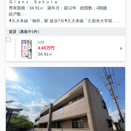
Ｇｌａｎｚ Ｓａｋｕｒａ
専有面積
34.91㎡
築年月
築12年
総階数
4階建
総戸数
-
久大本線
「
御井
」駅 徒歩7分
久大本線
「
久留米大学前
」駅 徒歩20分
賃貸（募集中
1
件）
104
4.65万円
34.91㎡