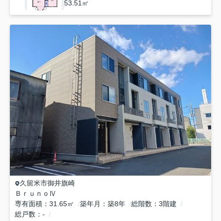
53.51㎡
久留米市
御井旗崎
ＢｒｕｎｏⅣ
専有面積
31.65㎡
築年月
築8年
総階数
3階建
総戸数
-