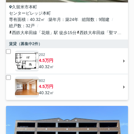
久留米市
本町
センタービレッジ本町
専有面積
40.32㎡
築年月
築24年
総階数
9階建
総戸数
32戸
西鉄大牟田線
「
花畑
」駅 徒歩15分
西鉄大牟田線
「
聖マリア病院前
賃貸（募集中
2
件）
202
4.5万円
40.32㎡
802
4.5万円
40.32㎡