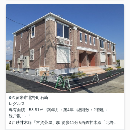
久留米市
北野町石崎
レグルス
専有面積
53.51㎡
築年月
築4年
総階数
2階建
総戸数
-
西鉄甘木線
「
古賀茶屋
」駅 徒歩11分
西鉄甘木線
「
北野
」駅 徒