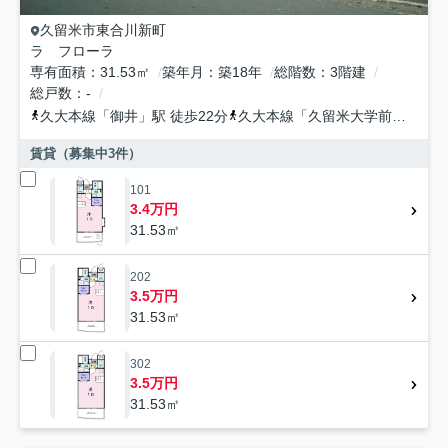
久留米市
東合川新町
ラ フローラ
専有面積
31.53㎡
築年月
築18年
総階数
3階建
総戸数
-
久大本線
「
御井
」駅 徒歩22分
久大本線
「
久留米大学前
」駅 徒
賃貸（募集中
3
件）
101
3.4万円
31.53㎡
202
3.5万円
31.53㎡
302
3.5万円
31.53㎡