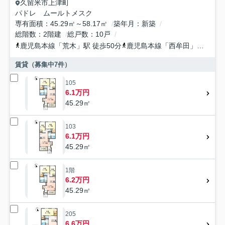
久留米市
上津町
パドレ ムールトメスク
専有面積
45.29㎡～58.17㎡
築年月
新築
総階数
2階建
総戸数
10戸
鹿児島本線
「
荒木
」駅 徒歩50分
鹿児島本線
「
西牟田
」駅 徒歩69分
賃貸（募集中
7
件）
105
6.1万円
45.29㎡
103
6.1万円
45.29㎡
1階
6.2万円
45.29㎡
205
6.6万円