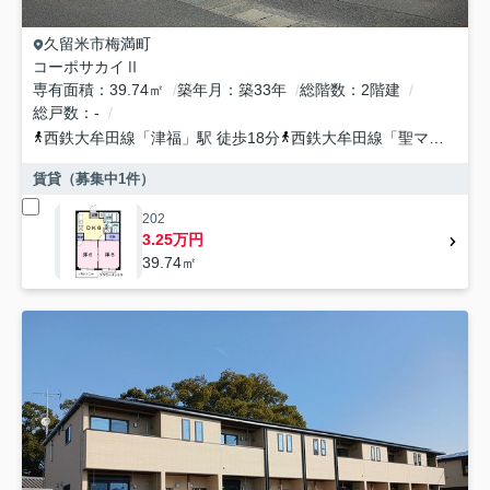
久留米市
梅満町
コーポサカイⅡ
専有面積
39.74㎡
築年月
築33年
総階数
2階建
総戸数
-
西鉄大牟田線
「
津福
」駅 徒歩18分
西鉄大牟田線
「
聖マリア病院前
賃貸（募集中
1
件）
202
3.25万円
39.74㎡