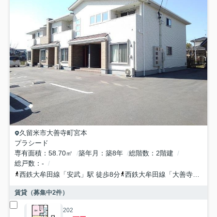
久留米市
大善寺町宮本
プラシード
専有面積
58.70㎡
築年月
築8年
総階数
2階建
総戸数
-
西鉄大牟田線
「
安武
」駅 徒歩8分
西鉄大牟田線
「
大善寺
」駅 徒
賃貸（募集中
2
件）
202