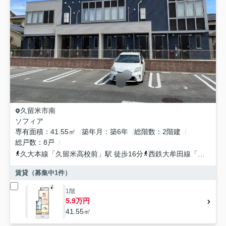
久留米市
南
ソフィア
専有面積
41.55㎡
築年月
築6年
総階数
2階建
総戸数
8戸
久大本線
「
久留米高校前
」駅 徒歩16分
西鉄大牟田線
「
聖マリア
賃貸（募集中
1
件）
1階
5.9万円
41.55㎡