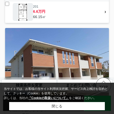
201
6.6万円
66.15㎡
検索条件を変更
まとめてお問い合わせ
TOP
当サイトでは、お客様の当サイト利用状況把握、サービス向上検討を目的と
して、クッキー（Cookie）を使用しています。
詳しくは、当社の
「Cookieの取扱いについて」
をご確認ください。
来店予約
無料売却査定
お問い合わせ
LINE
閉じる
久留米市
善導寺町与田