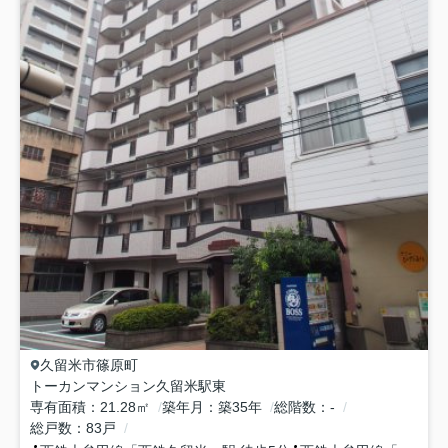
久留米市
篠原町
トーカンマンション久留米駅東
専有面積
21.28㎡
築年月
築35年
総階数
-
総戸数
83戸