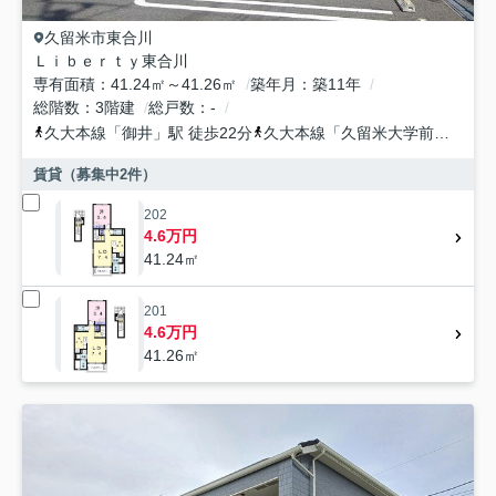
久留米市
東合川
Ｌｉｂｅｒｔｙ東合川
専有面積
41.24㎡～41.26㎡
築年月
築11年
総階数
3階建
総戸数
-
久大本線
「
御井
」駅 徒歩22分
久大本線
「
久留米大学前
」駅 徒
賃貸（募集中
2
件）
202
4.6万円
41.24㎡
201
4.6万円
41.26㎡