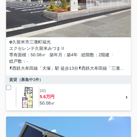
久留米市
三潴町福光
エクセレンテ久留米みづまⅡ
専有面積
50.08㎡
築年月
築4年
総階数
2階建
総戸数
-
西鉄大牟田線
「
犬塚
」駅 徒歩13分
西鉄大牟田線
「
三潴
」駅 徒
賃貸（募集中
1
件）
101
5.6万円
50.08㎡