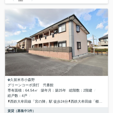
久留米市
小森野
グリーンコーポ浪打 弐番館
専有面積
64.54㎡
築年月
築25年
総階数
2階建
総戸数
4戸
西鉄大牟田線
「
宮の陣
」駅 徒歩24分
西鉄大牟田線
「
櫛原
」駅 
賃貸（募集中
1
件）