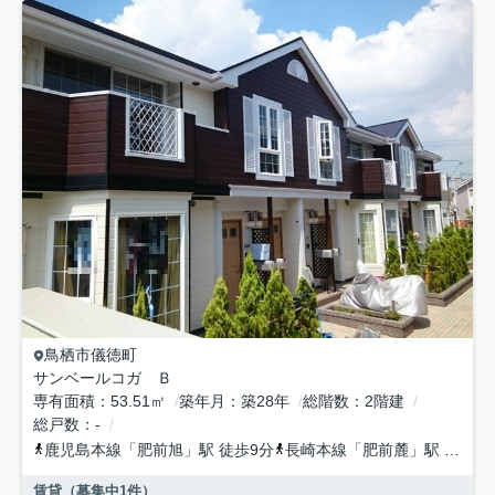
鳥栖市
儀徳町
サンベールコガ Ｂ
専有面積
53.51㎡
築年月
築28年
総階数
2階建
総戸数
-
鹿児島本線
「
肥前旭
」駅 徒歩9分
長崎本線
「
肥前麓
」駅 徒歩38分
賃貸（募集中
1
件）