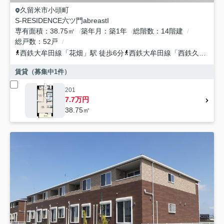
久留米市
小頭町
S-RESIDENCE六ツ門abreastI
専有面積
38.75㎡
築年月
築1年
総階数
14階建
総戸数
52戸
西鉄大牟田線
「
花畑
」駅 徒歩6分
西鉄大牟田線
「
西鉄久留米
」
賃貸（募集中
1
件）
201
7.7万円
38.75㎡