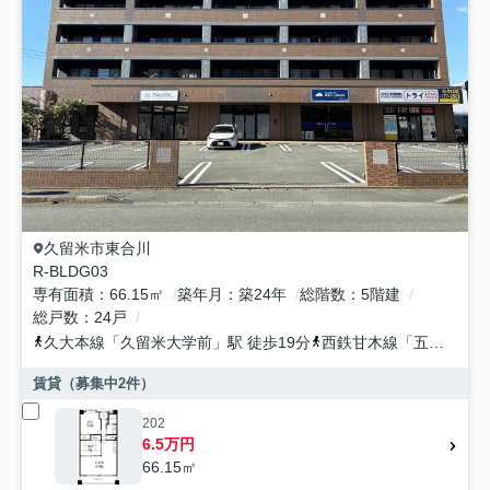
久留米市
東合川
R-BLDG03
専有面積
66.15㎡
築年月
築24年
総階数
5階建
総戸数
24戸
久大本線
「
久留米大学前
」駅 徒歩19分
西鉄甘木線
「
五郎丸
」駅
賃貸（募集中
2
件）
202
6.5万円
66.15㎡