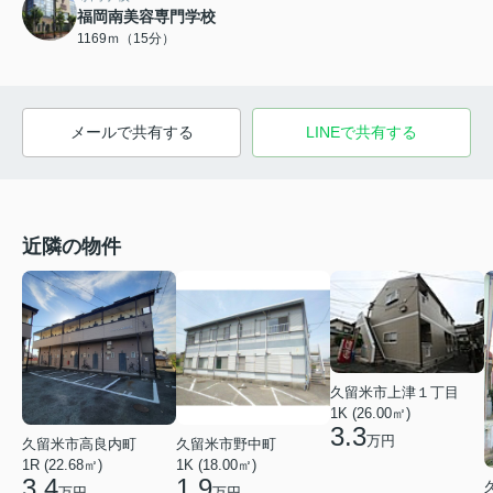
福岡南美容専門学校
1169ｍ（15分）
メールで共有する
LINEで共有する
近隣の物件
久留米市上津１丁目
1K (26.00㎡)
3.3
万円
久留米市高良内町
久留米市野中町
1R (22.68㎡)
1K (18.00㎡)
3.4
1.9
万円
万円