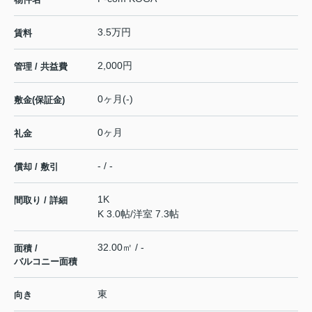
3.5万円
賃料
2,000円
管理 / 共益費
0ヶ月(-)
敷金(保証金)
0ヶ月
礼金
- / -
償却 / 敷引
1K
間取り / 詳細
K 3.0帖
/
洋室 7.3帖
32.00㎡ / -
面積 /
バルコニー面積
東
向き