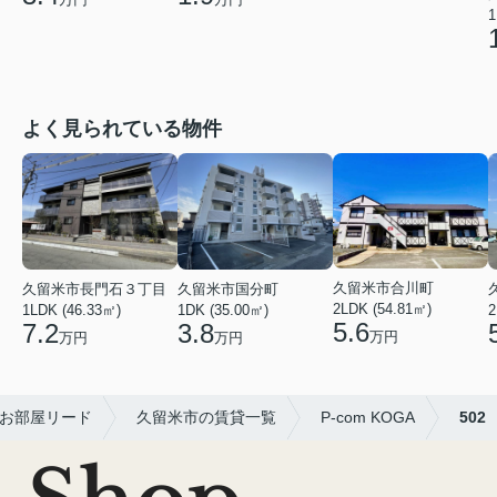
1
よく見られている物件
久留米市合川町
久留米市長門石３丁目
久留米市国分町
2LDK (54.81㎡)
1LDK (46.33㎡)
1DK (35.00㎡)
2
5.6
7.2
3.8
万円
万円
万円
お部屋リード
久留米市の賃貸一覧
P-com KOGA
502