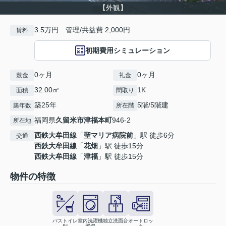
【外観】
3.5万円 管理/共益費 2,000円
賃料
初期費用シミュレーション
0ヶ月
0ヶ月
敷金
礼金
32.00㎡
1K
面積
間取り
築25年
5階/5階建
築年数
所在階
福岡県
久留米市
津福本町
946-2
所在地
西鉄大牟田線
「
聖マリア病院前
」駅 徒歩6分
交通
西鉄大牟田線
「
花畑
」駅 徒歩15分
西鉄大牟田線
「
津福
」駅 徒歩15分
物件の特徴
バストイレ
室内洗濯機
独立洗面台
オートロッ