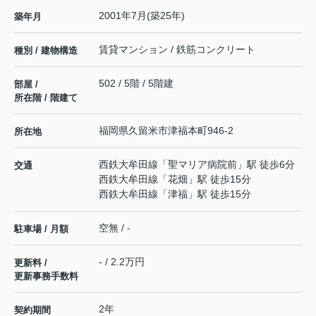
2001年7月(築25年)
築年月
賃貸マンション / 鉄筋コンクリート
種別 / 建物構造
502 / 5階 / 5階建
部屋 /
所在階 / 階建て
福岡県
久留米市
津福本町
946-2
所在地
西鉄大牟田線
「
聖マリア病院前
」駅 徒歩6分
交通
西鉄大牟田線
「
花畑
」駅 徒歩15分
西鉄大牟田線
「
津福
」駅 徒歩15分
空無 / -
駐車場 / 月額
- / 2.2万円
更新料 /
更新事務手数料
2年
契約期間