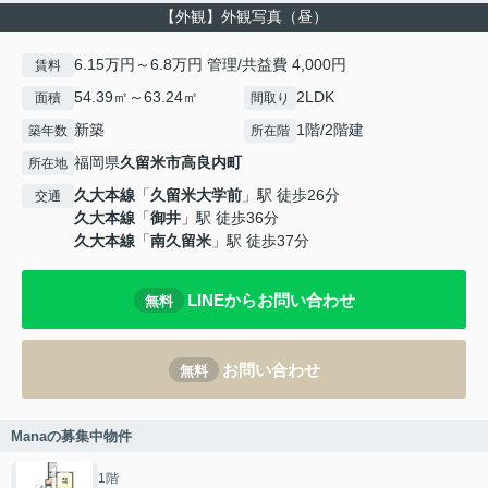
【外観】外観写真（昼）
6.15万円～6.8万円 管理/共益費 4,000円
賃料
54.39㎡～63.24㎡
2LDK
面積
間取り
新築
1階/2階建
築年数
所在階
福岡県
久留米市
高良内町
所在地
久大本線
「
久留米大学前
」駅 徒歩26分
交通
久大本線
「
御井
」駅 徒歩36分
久大本線
「
南久留米
」駅 徒歩37分
LINEからお問い合わせ
無料
お問い合わせ
無料
Manaの募集中物件
1階