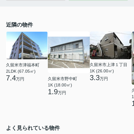
近隣の物件
久留米市上津１丁目
久留米市津福本町
1K (26.00㎡)
2LDK (67.05㎡)
3.3
7.4
久留米市野中町
万円
万円
1K (18.00㎡)
1.9
万円
1
よく見られている物件