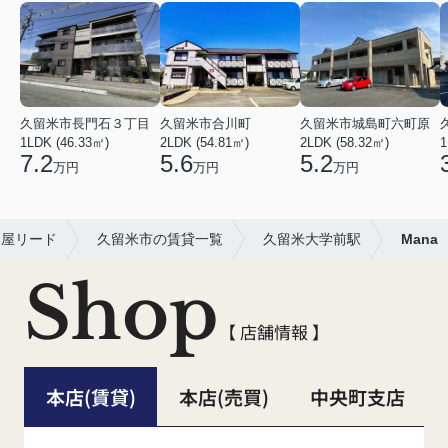
久留米市長門石３丁目
久留米市合川町
久留米市城島町六町原
1LDK (46.33㎡)
2LDK (54.81㎡)
2LDK (58.32㎡)
1
7.2
5.6
5.2
万円
万円
万円
部屋リード
久留米市の賃貸一覧
久留米大学前駅
Mana
Shop
【 店舗情報 】
本店(賃貸)
本店(売買)
中央町支店