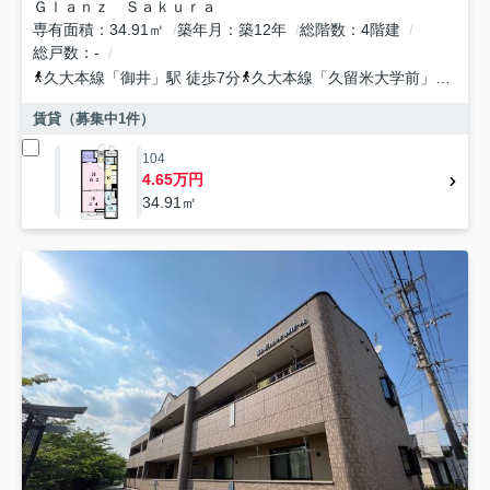
Ｇｌａｎｚ Ｓａｋｕｒａ
専有面積
34.91㎡
築年月
築12年
総階数
4階建
総戸数
-
久大本線
「
御井
」駅 徒歩7分
久大本線
「
久留米大学前
」駅 徒歩20分
賃貸（募集中
1
件）
104
4.65万円
34.91㎡