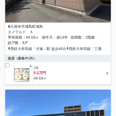
久留米市
城島町城島
エメラルド Ａ
専有面積
49.59㎡
築年月
築14年
総階数
2階建
総戸数
8戸
西鉄大牟田線
「
犬塚
」駅 徒歩46分
西鉄大牟田線
「
三潴
」駅 徒
賃貸（募集中
1
件）
2階
5.2万円
49.59㎡