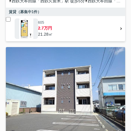
西鉄大牟田線
「
西鉄久留米
」駅 徒歩5分
西鉄大牟田線
「
櫛原
」
賃貸（募集中
1
件）
605
2.7万円
21.28㎡