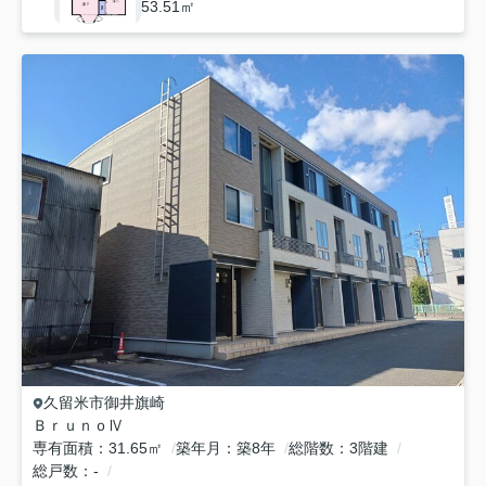
53.51㎡
久留米市
御井旗崎
ＢｒｕｎｏⅣ
専有面積
31.65㎡
築年月
築8年
総階数
3階建
総戸数
-