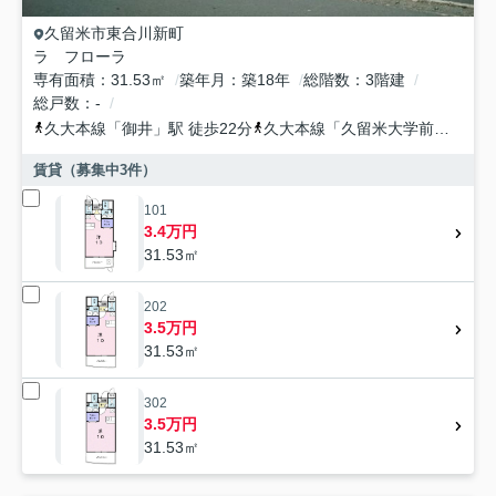
久留米市
東合川新町
ラ フローラ
専有面積
31.53㎡
築年月
築18年
総階数
3階建
総戸数
-
久大本線
「
御井
」駅 徒歩22分
久大本線
「
久留米大学前
」駅 徒
賃貸（募集中
3
件）
101
3.4万円
31.53㎡
202
3.5万円
31.53㎡
302
3.5万円
31.53㎡