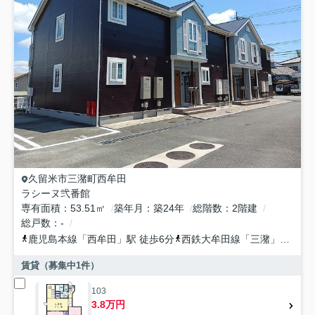
久留米市
三潴町西牟田
ラシーヌ弐番館
専有面積
53.51㎡
築年月
築24年
総階数
2階建
総戸数
-
鹿児島本線
「
西牟田
」駅 徒歩6分
西鉄大牟田線
「
三潴
」駅 徒歩39分
賃貸（募集中
1
件）
103
3.8万円