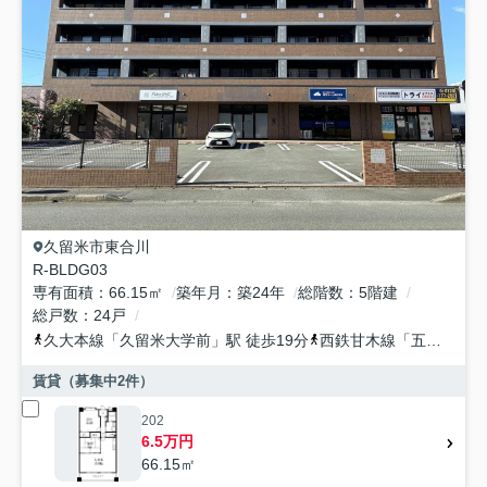
久留米市
東合川
R-BLDG03
専有面積
66.15㎡
築年月
築24年
総階数
5階建
総戸数
24戸
久大本線
「
久留米大学前
」駅 徒歩19分
西鉄甘木線
「
五郎丸
」駅
賃貸（募集中
2
件）
202
6.5万円
66.15㎡