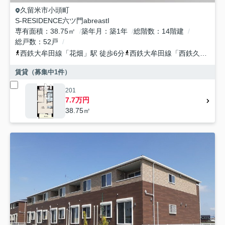
久留米市
小頭町
S-RESIDENCE六ツ門abreastI
専有面積
38.75㎡
築年月
築1年
総階数
14階建
総戸数
52戸
西鉄大牟田線
「
花畑
」駅 徒歩6分
西鉄大牟田線
「
西鉄久留米
」
賃貸（募集中
1
件）
201
7.7万円
38.75㎡