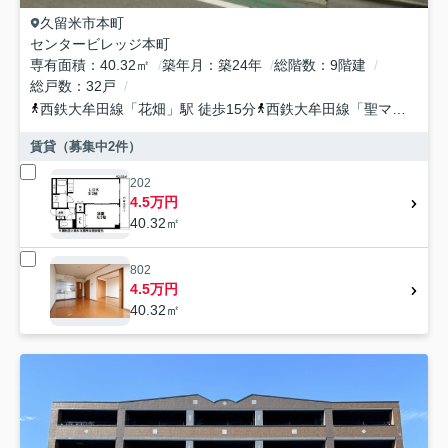
久留米市
本町
センタービレッジ本町
専有面積
40.32㎡
築年月
築24年
総階数
9階建
総戸数
32戸
西鉄大牟田線
「
花畑
」駅 徒歩15分
西鉄大牟田線
「
聖マリア病院前
賃貸（募集中
2
件）
202
4.5万円
40.32㎡
802
4.5万円
40.32㎡