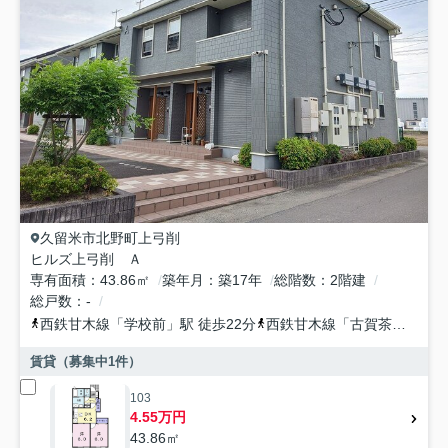
久留米市
北野町上弓削
ヒルズ上弓削 Ａ
専有面積
43.86㎡
築年月
築17年
総階数
2階建
総戸数
-
西鉄甘木線
「
学校前
」駅 徒歩22分
西鉄甘木線
「
古賀茶屋
」駅 
賃貸（募集中
1
件）
103
4.55万円
43.86㎡