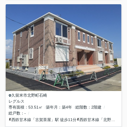
久留米市
北野町石崎
レグルス
専有面積
53.51㎡
築年月
築4年
総階数
2階建
総戸数
-
西鉄甘木線
「
古賀茶屋
」駅 徒歩11分
西鉄甘木線
「
北野
」駅 徒