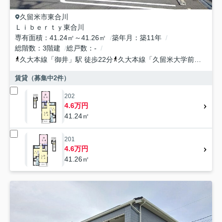
久留米市
東合川
Ｌｉｂｅｒｔｙ東合川
専有面積
41.24㎡～41.26㎡
築年月
築11年
総階数
3階建
総戸数
-
久大本線
「
御井
」駅 徒歩22分
久大本線
「
久留米大学前
」駅 徒
賃貸（募集中
2
件）
202
4.6万円
41.24㎡
201
4.6万円
41.26㎡