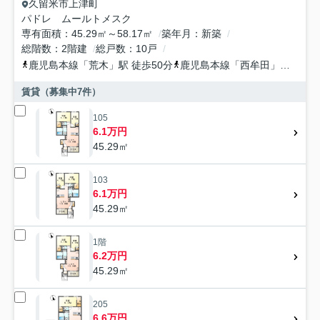
久留米市
上津町
パドレ ムールトメスク
専有面積
45.29㎡～58.17㎡
築年月
新築
総階数
2階建
総戸数
10戸
鹿児島本線
「
荒木
」駅 徒歩50分
鹿児島本線
「
西牟田
」駅 徒歩69分
賃貸（募集中
7
件）
105
6.1万円
45.29㎡
103
6.1万円
45.29㎡
1階
6.2万円
45.29㎡
205
6.6万円