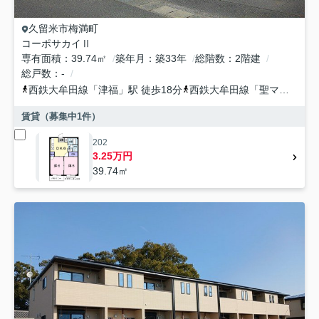
久留米市
梅満町
コーポサカイⅡ
専有面積
39.74㎡
築年月
築33年
総階数
2階建
総戸数
-
西鉄大牟田線
「
津福
」駅 徒歩18分
西鉄大牟田線
「
聖マリア病院前
賃貸（募集中
1
件）
202
3.25万円
39.74㎡