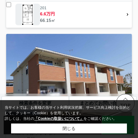
201
6.6万円
66.15㎡
検索条件を変更
まとめてお問い合わせ
TOP
当サイトでは、お客様の当サイト利用状況把握、サービス向上検討を目的と
して、クッキー（Cookie）を使用しています。
詳しくは、当社の
「Cookieの取扱いについて」
をご確認ください。
来店予約
無料売却査定
お問い合わせ
LINE
閉じる
久留米市
善導寺町与田