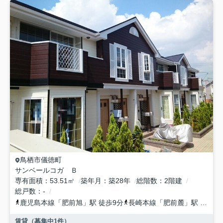
鳥栖市
儀徳町
サンベールコガ Ｂ
専有面積
53.51㎡
築年月
築28年
総階数
2階建
総戸数
-
鹿児島本線
「
肥前旭
」駅 徒歩9分
長崎本線
「
肥前麓
」駅 徒歩38分
賃貸（募集中
1
件）