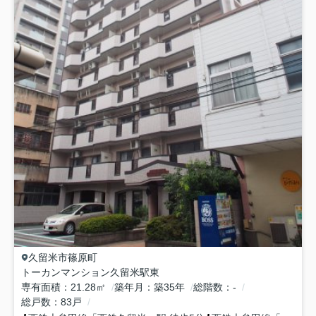
久留米市
篠原町
トーカンマンション久留米駅東
専有面積
21.28㎡
築年月
築35年
総階数
-
総戸数
83戸