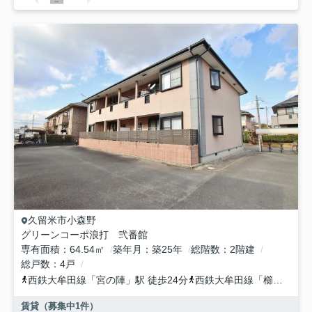
久留米市
小森野
グリーンコーポ浪打 弐番館
専有面積
64.54㎡
築年月
築25年
総階数
2階建
総戸数
4戸
西鉄大牟田線
「
宮の陣
」駅 徒歩24分
西鉄大牟田線
「
櫛原
」駅 
賃貸（募集中
1
件）