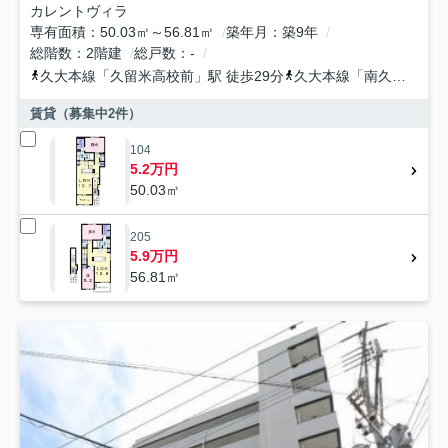
カレントヴィラ
専有面積
50.03㎡～56.81㎡
築年月
築9年
総階数
2階建
総戸数
-
久大本線
「
久留米高校前
」駅 徒歩29分
久大本線
「
南久留米
」駅
賃貸（募集中
2
件）
104
5.2万円
50.03㎡
205
5.9万円
56.81㎡