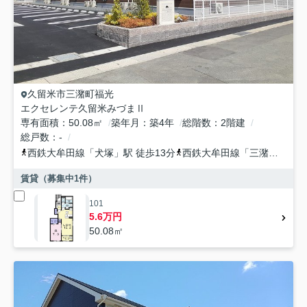
久留米市
三潴町福光
エクセレンテ久留米みづまⅡ
専有面積
50.08㎡
築年月
築4年
総階数
2階建
総戸数
-
西鉄大牟田線
「
犬塚
」駅 徒歩13分
西鉄大牟田線
「
三潴
」駅 徒
賃貸（募集中
1
件）
101
5.6万円
50.08㎡