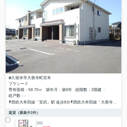
久留米市
大善寺町宮本
プラシード
専有面積
58.70㎡
築年月
築8年
総階数
2階建
総戸数
-
西鉄大牟田線
「
安武
」駅 徒歩8分
西鉄大牟田線
「
大善寺
」駅 徒
賃貸（募集中
2
件）
202