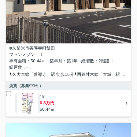
久留米市
善導寺町飯田
フランメゾン Ⅰ
専有面積
50.44㎡
築年月
築1年
総階数
2階建
総戸数
-
久大本線
「
善導寺
」駅 徒歩16分
西鉄甘木線
「
大城
」駅 徒歩33分
賃貸（募集中
1
件）
101
6.8万円
50.44㎡