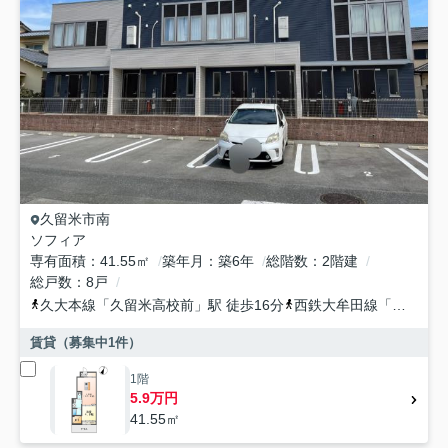
久留米市
南
ソフィア
専有面積
41.55㎡
築年月
築6年
総階数
2階建
総戸数
8戸
久大本線
「
久留米高校前
」駅 徒歩16分
西鉄大牟田線
「
聖マリア
賃貸（募集中
1
件）
1階
5.9万円
41.55㎡