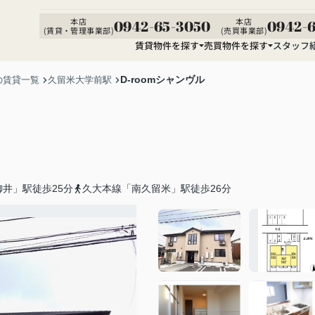
本店
本店
0942-65-3050
0942-6
(賃貸・管理事業部)
(売買事業部)
賃貸物件を探す
売買物件を探す
スタッフ
D-roomシャンヴル
の賃貸一覧
久留米大学前駅
井」駅徒歩25分
久大本線「南久留米」駅徒歩26分