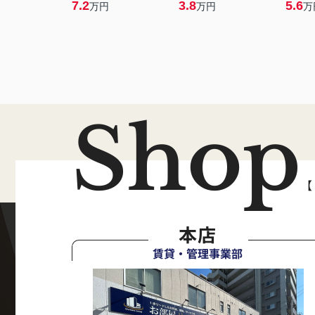
7.2
3.8
5.6
万円
万円
万
Shop
【
本店
賃貸・管理事業部