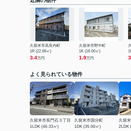
近隣の物件
久留米市高良内町
久留米市野中町
1R (22.68㎡)
1K (18.00㎡)
1
3.4
1.9
3
万円
万円
よく見られている物件
久留米市長門石３丁目
久留米市国分町
久留米
1LDK (46.33㎡)
1DK (35.00㎡)
2LDK 