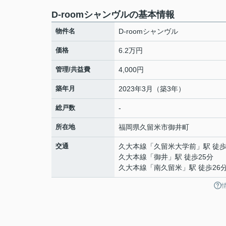
D-roomシャンヴルの基本情報
物件名
D-roomシャンヴル
価格
6.2万円
管理/共益費
4,000円
築年月
2023年3月（築3年）
総戸数
-
所在地
福岡県
久留米市
御井町
交通
久大本線
「
久留米大学前
」駅 徒歩
久大本線
「
御井
」駅 徒歩25分
久大本線
「
南久留米
」駅 徒歩26