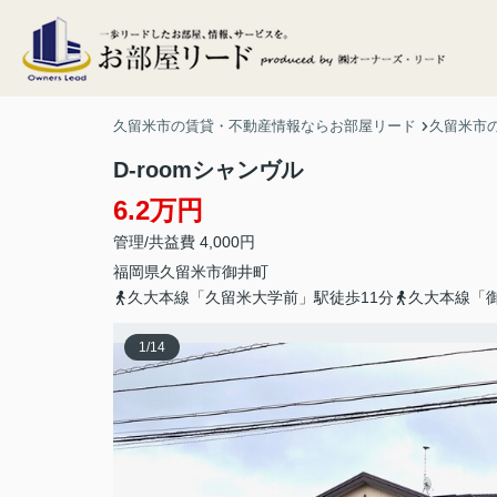
久留米市の賃貸・不動産情報ならお部屋リード
久留米市
D-roomシャンヴル
6.2万円
管理/共益費 4,000円
福岡県
久留米市
御井町
久大本線「久留米大学前」駅徒歩11分
久大本線「御
1
/
14