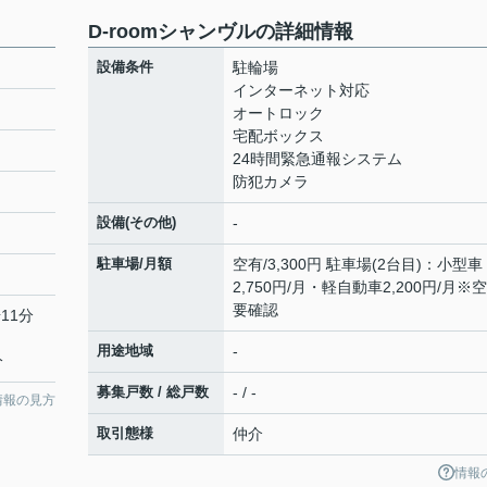
D-roomシャンヴルの詳細情報
設備条件
駐輪場
インターネット対応
オートロック
宅配ボックス
24時間緊急通報システム
防犯カメラ
設備(その他)
-
駐車場/月額
空有/3,300円 駐車場(2台目)：小型車
2,750円/月・軽自動車2,200円/月※
要確認
11分
用途地域
-
分
募集戸数 / 総戸数
- / -
情報の見方
取引態様
仲介
情報