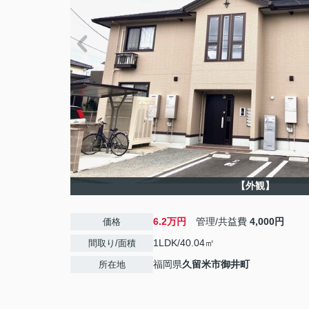
【外観】
6.2万円
管理/共益費
4,000円
価格
1LDK/40.04㎡
間取り/面積
福岡県
久留米市
御井町
所在地