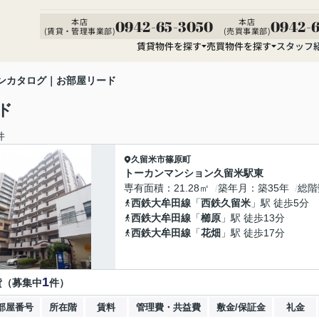
本店
本店
0942-65-3050
0942-6
(賃貸・管理事業部)
(売買事業部)
賃貸物件を探す
売買物件を探す
スタッフ
ンカタログ｜お部屋リード
ド
件
久留米市
篠原町
トーカンマンション久留米駅東
専有面積
21.28㎡
築年月
築35年
総階
西鉄大牟田線
「
西鉄久留米
」駅 徒歩5分
西鉄大牟田線
「
櫛原
」駅 徒歩13分
西鉄大牟田線
「
花畑
」駅 徒歩17分
1
貸（募集中
件）
部屋番号
所在階
賃料
管理費・共益費
敷金/保証金
礼金