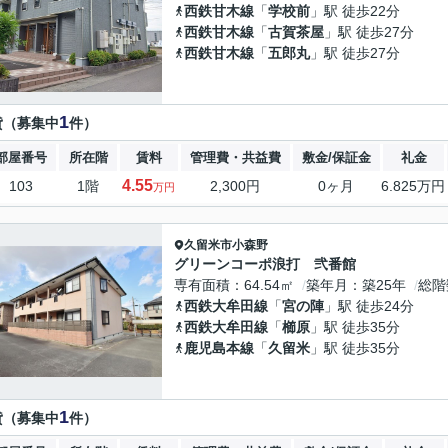
西鉄甘木線
「
学校前
」駅 徒歩22分
西鉄甘木線
「
古賀茶屋
」駅 徒歩27分
西鉄甘木線
「
五郎丸
」駅 徒歩27分
1
貸（募集中
件）
部屋番号
所在階
賃料
管理費・共益費
敷金/保証金
礼金
4.55
103
1階
2,300円
0ヶ月
6.825万円
万円
久留米市
小森野
グリーンコーポ浪打 弐番館
専有面積
64.54㎡
築年月
築25年
総階
西鉄大牟田線
「
宮の陣
」駅 徒歩24分
西鉄大牟田線
「
櫛原
」駅 徒歩35分
鹿児島本線
「
久留米
」駅 徒歩35分
1
貸（募集中
件）