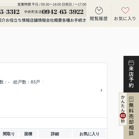
営業時間 平日 / 09:30～18:00 日祝日 / ～17:00
5-3312
0942-65-3922
中央町支店
閲覧履歴
お気に入り
紹介
お役立ち情報
店舗情報
会社概要
各種お手続き
来店予約
数
-
総戸数
83戸
無料売却相談
間取り
面積
詳細
お気に入り