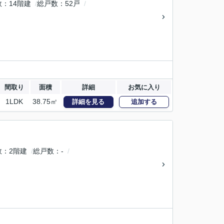
数
14階建
総戸数
52戸
間取り
面積
詳細
お気に入り
1LDK
38.75㎡
詳細を見る
追加する
数
2階建
総戸数
-