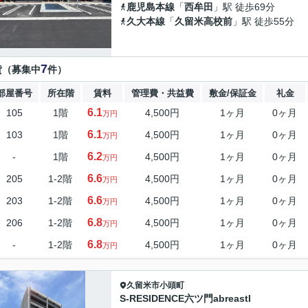
鹿児島本線
「
西牟田
」駅 徒歩69分
久大本線
「
久留米高校前
」駅 徒歩55分
7
貸（募集中
件）
部屋番号
所在階
賃料
管理費・共益費
敷金/保証金
礼金
6.1
105
1階
4,500円
1ヶ月
0ヶ月
万円
6.1
103
1階
4,500円
1ヶ月
0ヶ月
万円
6.2
-
1階
4,500円
1ヶ月
0ヶ月
万円
6.6
205
1-2階
4,500円
1ヶ月
0ヶ月
万円
6.6
203
1-2階
4,500円
1ヶ月
0ヶ月
万円
6.8
206
1-2階
4,500円
1ヶ月
0ヶ月
万円
6.8
-
1-2階
4,500円
1ヶ月
0ヶ月
万円
久留米市
小頭町
S-RESIDENCE六ツ門abreastI