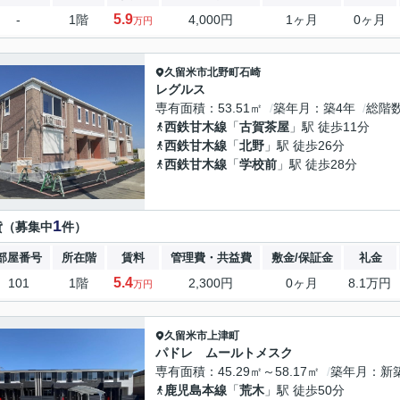
5.9
-
1階
4,000円
1ヶ月
0ヶ月
万円
久留米市
北野町石崎
レグルス
専有面積
53.51㎡
築年月
築4年
総階
西鉄甘木線
「
古賀茶屋
」駅 徒歩11分
西鉄甘木線
「
北野
」駅 徒歩26分
西鉄甘木線
「
学校前
」駅 徒歩28分
1
貸（募集中
件）
部屋番号
所在階
賃料
管理費・共益費
敷金/保証金
礼金
5.4
101
1階
2,300円
0ヶ月
8.1万円
万円
久留米市
上津町
パドレ ムールトメスク
専有面積
45.29㎡～58.17㎡
築年月
新
鹿児島本線
「
荒木
」駅 徒歩50分