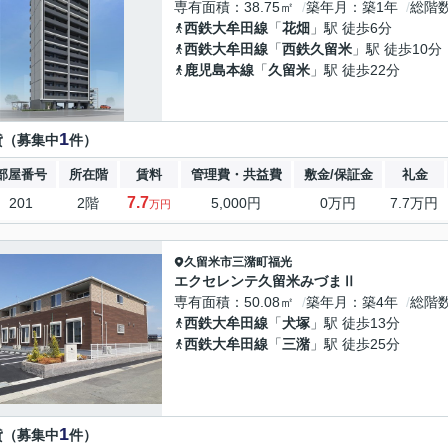
専有面積
38.75㎡
築年月
築1年
総階
西鉄大牟田線
「
花畑
」駅 徒歩6分
西鉄大牟田線
「
西鉄久留米
」駅 徒歩10分
鹿児島本線
「
久留米
」駅 徒歩22分
1
貸（募集中
件）
部屋番号
所在階
賃料
管理費・共益費
敷金/保証金
礼金
7.7
201
2階
5,000円
0万円
7.7万円
万円
久留米市
三潴町福光
エクセレンテ久留米みづまⅡ
専有面積
50.08㎡
築年月
築4年
総階
西鉄大牟田線
「
犬塚
」駅 徒歩13分
西鉄大牟田線
「
三潴
」駅 徒歩25分
1
貸（募集中
件）