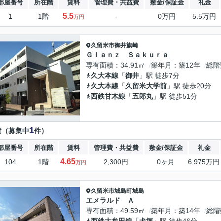
部屋番号
所在階
賃料
管理費・共益費
敷金/保証金
礼金
5.5
1
1階
-
0万円
5.5万円
万円
久留米市
御井旗崎
Ｇｌａｎｚ Ｓａｋｕｒａ
専有面積
34.91㎡
築年月
築12年
総階
久大本線
「
御井
」駅 徒歩7分
久大本線
「
久留米大学前
」駅 徒歩20分
西鉄甘木線
「
五郎丸
」駅 徒歩51分
1
貸（募集中
件）
部屋番号
所在階
賃料
管理費・共益費
敷金/保証金
礼金
4.65
104
1階
2,300円
0ヶ月
6.975万円
万円
久留米市
城島町城島
エメラルド Ａ
専有面積
49.59㎡
築年月
築14年
総階