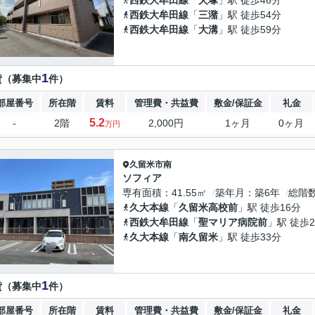
西鉄大牟田線
「
犬塚
」駅 徒歩46分
西鉄大牟田線
「
三潴
」駅 徒歩54分
西鉄大牟田線
「
大溝
」駅 徒歩59分
1
貸（募集中
件）
部屋番号
所在階
賃料
管理費・共益費
敷金/保証金
礼金
5.2
-
2階
2,000円
1ヶ月
0ヶ月
万円
久留米市
南
ソフィア
専有面積
41.55㎡
築年月
築6年
総階
久大本線
「
久留米高校前
」駅 徒歩16分
西鉄大牟田線
「
聖マリア病院前
」駅 徒歩2
久大本線
「
南久留米
」駅 徒歩33分
1
貸（募集中
件）
部屋番号
所在階
賃料
管理費・共益費
敷金/保証金
礼金