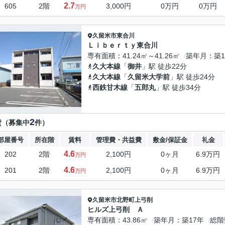
2.7
605
2階
3,000円
0万円
0万円
万円
久留米市
東合川
Ｌｉｂｅｒｔｙ東合川
専有面積
41.24㎡～41.26㎡
築年月
築1
久大本線
「
御井
」駅 徒歩22分
久大本線
「
久留米大学前
」駅 徒歩24分
西鉄甘木線
「
五郎丸
」駅 徒歩34分
2
貸（募集中
件）
部屋番号
所在階
賃料
管理費・共益費
敷金/保証金
礼金
4.6
202
2階
2,100円
0ヶ月
6.9万円
万円
4.6
201
2階
2,100円
0ヶ月
6.9万円
万円
久留米市
北野町上弓削
ヒルズ上弓削 Ａ
専有面積
43.86㎡
築年月
築17年
総階