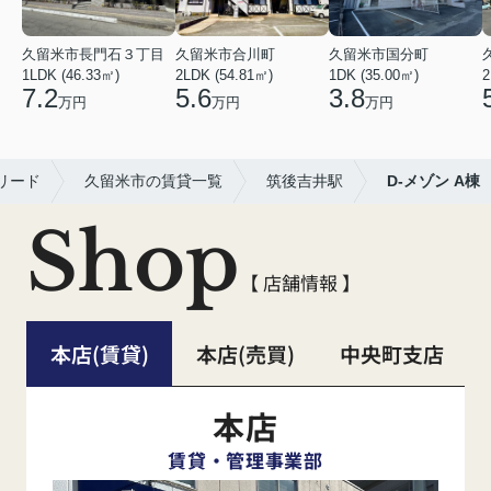
久留米市長門石３丁目
久留米市合川町
久留米市国分町
1LDK (46.33㎡)
2LDK (54.81㎡)
1DK (35.00㎡)
2
7.2
5.6
3.8
万円
万円
万円
リード
久留米市の賃貸一覧
筑後吉井駅
D-メゾン A棟
Shop
【 店舗情報 】
本店(賃貸)
本店(売買)
中央町支店
本店
賃貸・管理事業部