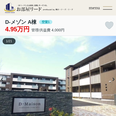
D-メゾン A棟
空室1
4.95万円
管理/共益費 4,000円
1
/
21