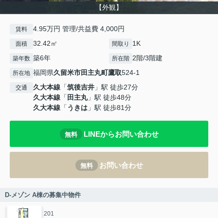
【外観】
4.95万円 管理/共益費 4,000円
賃料
32.42㎡
1K
面積
間取り
築6年
2階/3階建
築年数
所在階
福岡県
久留米市
田主丸町鷹取
524-1
所在地
久大本線
「
筑後吉井
」駅 徒歩27分
交通
久大本線
「
田主丸
」駅 徒歩48分
久大本線
「
うきは
」駅 徒歩81分
LINEからお問い合わせ
無料
お問い合わせ
無料
D-メゾン A棟の募集中物件
201