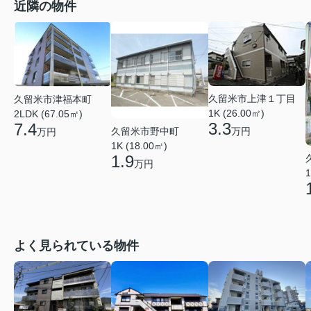
近隣の物件
久留米市上津１丁目
久留米市津福本町
1K (26.00㎡)
2LDK (67.05㎡)
3.3
7.4
久留米市野中町
万円
万円
1K (18.00㎡)
1.9
万円
1
よく見られている物件