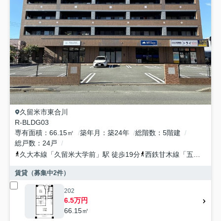
久留米市
東合川
R-BLDG03
専有面積
66.15㎡
築年月
築24年
総階数
5階建
総戸数
24戸
久大本線
「
久留米大学前
」駅 徒歩19分
西鉄甘木線
「
五郎丸
」駅
賃貸（募集中
2
件）
202
6.5万円
66.15㎡