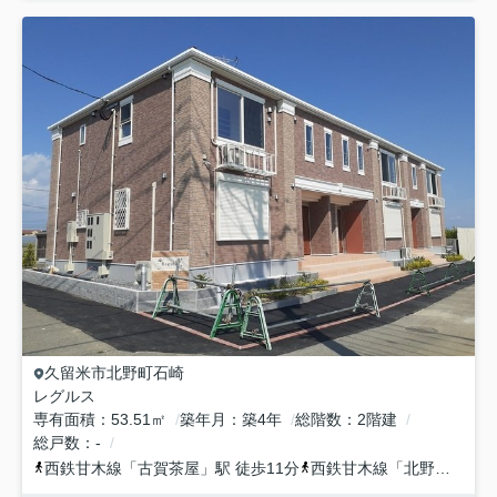
久留米市
北野町石崎
レグルス
専有面積
53.51㎡
築年月
築4年
総階数
2階建
総戸数
-
西鉄甘木線
「
古賀茶屋
」駅 徒歩11分
西鉄甘木線
「
北野
」駅 徒