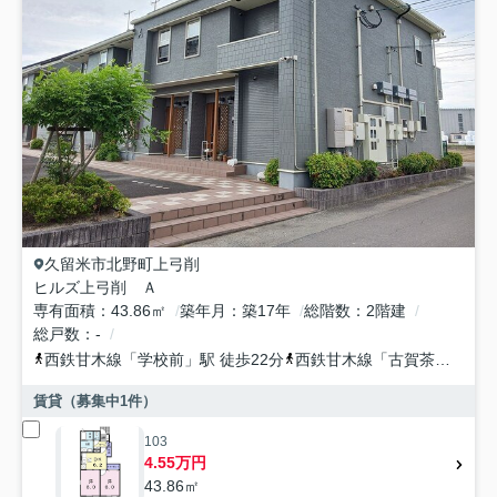
久留米市
北野町上弓削
ヒルズ上弓削 Ａ
専有面積
43.86㎡
築年月
築17年
総階数
2階建
総戸数
-
西鉄甘木線
「
学校前
」駅 徒歩22分
西鉄甘木線
「
古賀茶屋
」駅 
賃貸（募集中
1
件）
103
4.55万円
43.86㎡