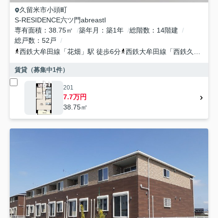
久留米市
小頭町
S-RESIDENCE六ツ門abreastI
専有面積
38.75㎡
築年月
築1年
総階数
14階建
総戸数
52戸
西鉄大牟田線
「
花畑
」駅 徒歩6分
西鉄大牟田線
「
西鉄久留米
」
賃貸（募集中
1
件）
201
7.7万円
38.75㎡