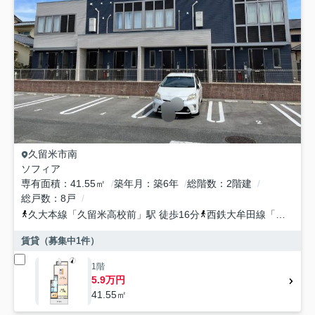
久留米市
南
ソフィア
専有面積
41.55㎡
築年月
築6年
総階数
2階建
総戸数
8戸
久大本線
「
久留米高校前
」駅 徒歩16分
西鉄大牟田線
「
聖マリア
賃貸（募集中
1
件）
1階
5.9万円
41.55㎡