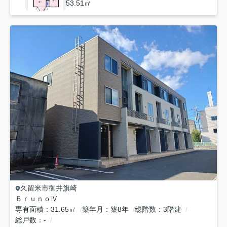
53.51㎡
久留米市
御井旗崎
ＢｒｕｎｏⅣ
専有面積
31.65㎡
築年月
築8年
総階数
3階建
総戸数
-