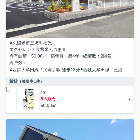
久留米市
三潴町福光
エクセレンテ久留米みづまⅡ
専有面積
50.08㎡
築年月
築4年
総階数
2階建
総戸数
-
西鉄大牟田線
「
犬塚
」駅 徒歩13分
西鉄大牟田線
「
三潴
」駅 徒
賃貸（募集中
1
件）
101
5.6万円
50.08㎡