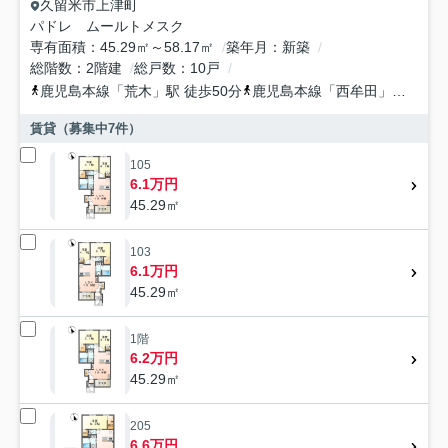
久留米市
上津町
パドレ ムールトメスク
専有面積
45.29㎡～58.17㎡
築年月
新築
総階数
2階建
総戸数
10戸
鹿児島本線
「
荒木
」駅 徒歩50分
鹿児島本線
「
西牟田
」駅 徒歩69分
賃貸（募集中
7
件）
105
6.1万円
45.29㎡
103
6.1万円
45.29㎡
1階
6.2万円
45.29㎡
205
6.6万円