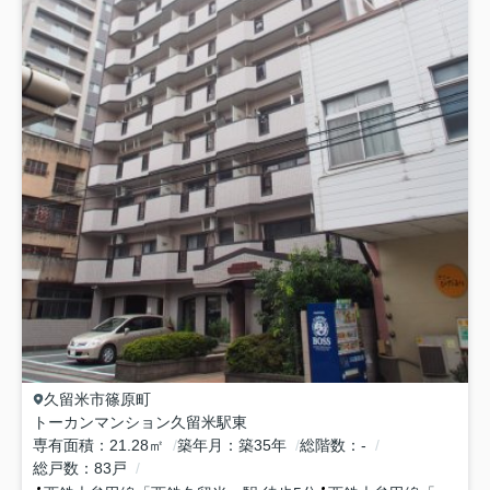
久留米市
篠原町
トーカンマンション久留米駅東
専有面積
21.28㎡
築年月
築35年
総階数
-
総戸数
83戸