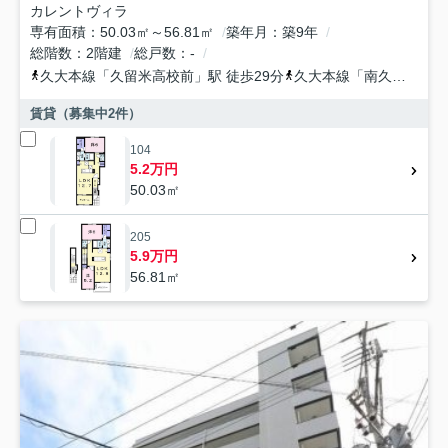
カレントヴィラ
専有面積
50.03㎡～56.81㎡
築年月
築9年
総階数
2階建
総戸数
-
久大本線
「
久留米高校前
」駅 徒歩29分
久大本線
「
南久留米
」駅
賃貸（募集中
2
件）
104
5.2万円
50.03㎡
205
5.9万円
56.81㎡