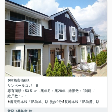
鳥栖市
儀徳町
サンベールコガ Ｂ
専有面積
53.51㎡
築年月
築28年
総階数
2階建
総戸数
-
鹿児島本線
「
肥前旭
」駅 徒歩9分
長崎本線
「
肥前麓
」駅 徒歩38分
賃貸（募集中
1
件）