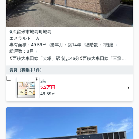
久留米市
城島町城島
エメラルド Ａ
専有面積
49.59㎡
築年月
築14年
総階数
2階建
総戸数
8戸
西鉄大牟田線
「
犬塚
」駅 徒歩46分
西鉄大牟田線
「
三潴
」駅 徒
賃貸（募集中
1
件）
2階
5.2万円
49.59㎡