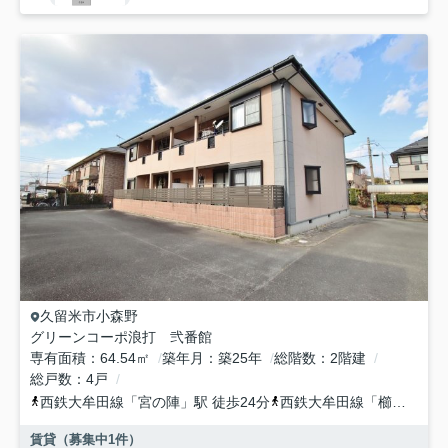
久留米市
小森野
グリーンコーポ浪打 弐番館
専有面積
64.54㎡
築年月
築25年
総階数
2階建
総戸数
4戸
西鉄大牟田線
「
宮の陣
」駅 徒歩24分
西鉄大牟田線
「
櫛原
」駅 
賃貸（募集中
1
件）