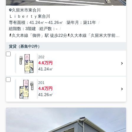
久留米市
東合川
Ｌｉｂｅｒｔｙ東合川
専有面積
41.24㎡～41.26㎡
築年月
築11年
総階数
3階建
総戸数
-
久大本線
「
御井
」駅 徒歩22分
久大本線
「
久留米大学前
」駅 徒
賃貸（募集中
2
件）
202
4.6万円
41.24㎡
201
4.6万円
41.26㎡