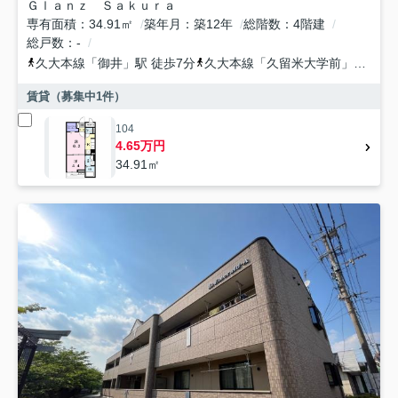
Ｇｌａｎｚ Ｓａｋｕｒａ
専有面積
34.91㎡
築年月
築12年
総階数
4階建
総戸数
-
久大本線
「
御井
」駅 徒歩7分
久大本線
「
久留米大学前
」駅 徒歩20分
賃貸（募集中
1
件）
104
4.65万円
34.91㎡