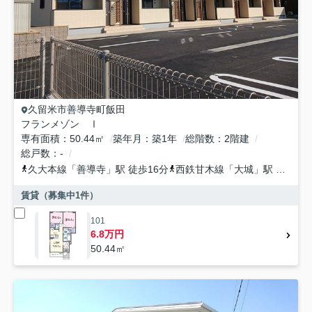
久留米市
善導寺町飯田
フランメゾン Ⅰ
専有面積
50.44㎡
築年月
築1年
総階数
2階建
総戸数
-
久大本線
「
善導寺
」駅 徒歩16分
西鉄甘木線
「
大城
」駅 徒歩33分
賃貸（募集中
1
件）
101
6.8万円
50.44㎡