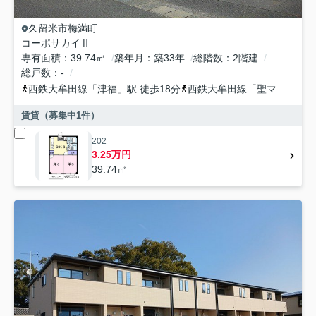
久留米市
梅満町
コーポサカイⅡ
専有面積
39.74㎡
築年月
築33年
総階数
2階建
総戸数
-
西鉄大牟田線
「
津福
」駅 徒歩18分
西鉄大牟田線
「
聖マリア病院前
賃貸（募集中
1
件）
202
3.25万円
39.74㎡