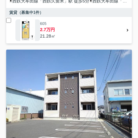
西鉄大牟田線
「
西鉄久留米
」駅 徒歩5分
西鉄大牟田線
「
櫛原
」
賃貸（募集中
1
件）
605
2.7万円
21.28㎡