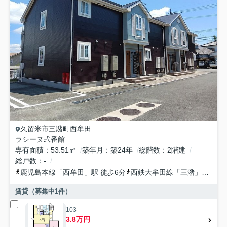
久留米市
三潴町西牟田
ラシーヌ弐番館
専有面積
53.51㎡
築年月
築24年
総階数
2階建
総戸数
-
鹿児島本線
「
西牟田
」駅 徒歩6分
西鉄大牟田線
「
三潴
」駅 徒歩39分
賃貸（募集中
1
件）
103
3.8万円