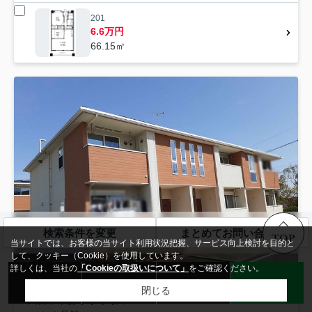
201
6.6万円
66.15㎡
検索条件を変更
まとめてお問い合わせ
TOP
当サイトでは、お客様の当サイト利用状況把握、サービス向上検討を目的と
して、クッキー（Cookie）を使用しています。
詳しくは、当社の
「Cookieの取扱いについて」
をご確認ください。
来店予約
無料売却査定
お問い合わせ
LINE
閉じる
久留米市
善導寺町与田