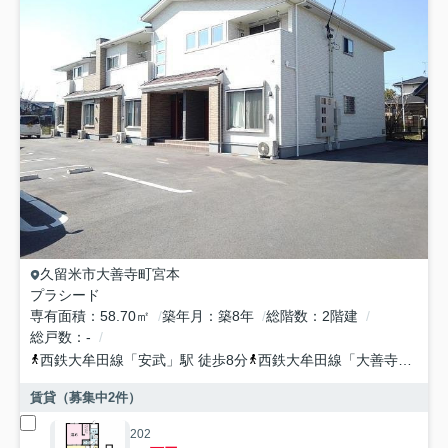
久留米市
大善寺町宮本
プラシード
専有面積
58.70㎡
築年月
築8年
総階数
2階建
総戸数
-
西鉄大牟田線
「
安武
」駅 徒歩8分
西鉄大牟田線
「
大善寺
」駅 徒
賃貸（募集中
2
件）
202