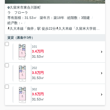
久留米市
東合川新町
ラ フローラ
専有面積
31.53㎡
築年月
築18年
総階数
3階建
総戸数
-
久大本線
「
御井
」駅 徒歩22分
久大本線
「
久留米大学前
」駅 徒
賃貸（募集中
3
件）
101
3.4万円
31.53㎡
202
3.5万円
31.53㎡
302
3.5万円
31.53㎡