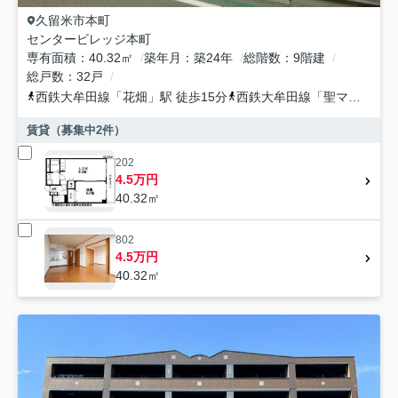
久留米市
本町
センタービレッジ本町
専有面積
40.32㎡
築年月
築24年
総階数
9階建
総戸数
32戸
西鉄大牟田線
「
花畑
」駅 徒歩15分
西鉄大牟田線
「
聖マリア病院前
賃貸（募集中
2
件）
202
4.5万円
40.32㎡
802
4.5万円
40.32㎡