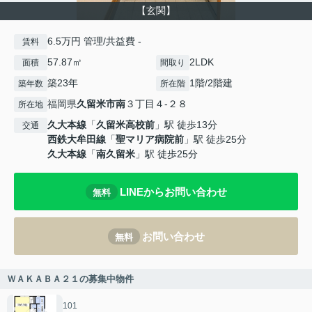
【玄関】
6.5万円 管理/共益費 -
賃料
57.87㎡
2LDK
面積
間取り
築23年
1階/2階建
築年数
所在階
福岡県
久留米市
南
３丁目４-２８
所在地
久大本線
「
久留米高校前
」駅 徒歩13分
交通
西鉄大牟田線
「
聖マリア病院前
」駅 徒歩25分
久大本線
「
南久留米
」駅 徒歩25分
LINEからお問い合わせ
無料
お問い合わせ
無料
ＷＡＫＡＢＡ２１の募集中物件
101