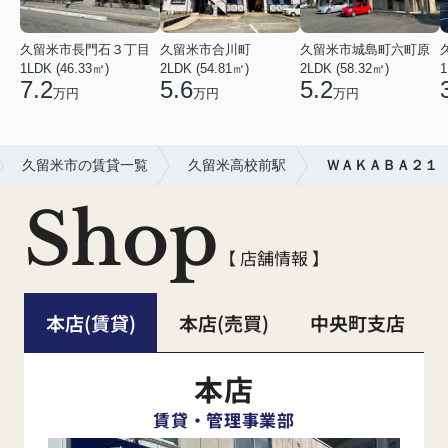
久留米市長門石３丁目
久留米市合川町
久留米市城島町六町原
1LDK (46.33㎡)
2LDK (54.81㎡)
2LDK (58.32㎡)
1
7.2
5.6
5.2
万円
万円
万円
久留米市の賃貸一覧
久留米高校前駅
ＷＡＫＡＢＡ２１
Shop
【 店舗情報 】
本店(賃貸)
本店(売買)
中央町支店
本店
賃貸・管理事業部