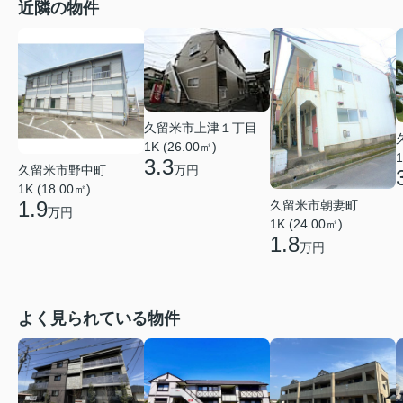
近隣の物件
久留米市上津１丁目
1K (26.00㎡)
1
3.3
久留米市野中町
万円
1K (18.00㎡)
1.9
久留米市朝妻町
万円
1K (24.00㎡)
1.8
万円
よく見られている物件