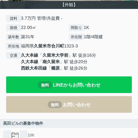
【外観】
3.7万円 管理/共益費 -
賃料
22.00㎡
1K
面積
間取り
築31年
1階/4階建
築年数
所在階
福岡県
久留米市
合川町
1323-3
所在地
久大本線
「
久留米大学前
」駅 徒歩16分
交通
久大本線
「
南久留米
」駅 徒歩20分
西鉄大牟田線
「
櫛原
」駅 徒歩26分
LINEからお問い合わせ
無料
お問い合わせ
無料
髙田ビルの募集中物件
106