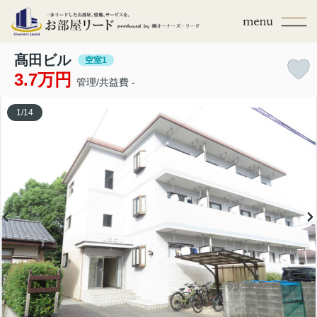
髙田ビル
空室1
3.7万円
管理/共益費 -
1
/
14