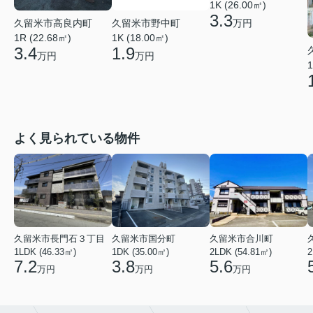
1K (26.00㎡)
3.3
久留米市高良内町
久留米市野中町
万円
1R (22.68㎡)
1K (18.00㎡)
3.4
1.9
万円
万円
1
よく見られている物件
久留米市長門石３丁目
久留米市国分町
久留米市合川町
1LDK (46.33㎡)
1DK (35.00㎡)
2LDK (54.81㎡)
2
7.2
3.8
5.6
万円
万円
万円