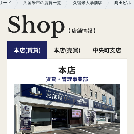
リード
久留米市の賃貸一覧
久留米大学前駅
髙田ビル
Shop
【 店舗情報 】
本店(賃貸)
本店(売買)
中央町支店
本店
賃貸・管理事業部