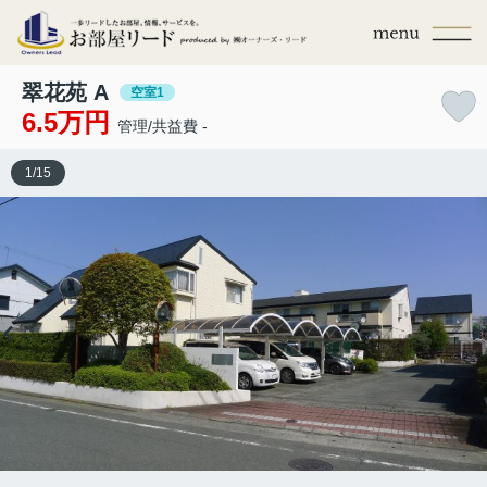
翠花苑 A
空室1
6.5万円
管理/共益費 -
1
/
15