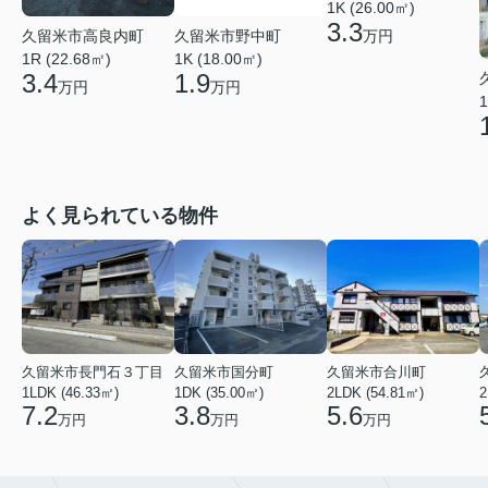
1K (26.00㎡)
3.3
久留米市高良内町
久留米市野中町
万円
1R (22.68㎡)
1K (18.00㎡)
3.4
1.9
万円
万円
1
よく見られている物件
久留米市長門石３丁目
久留米市国分町
久留米市合川町
1LDK (46.33㎡)
1DK (35.00㎡)
2LDK (54.81㎡)
2
7.2
3.8
5.6
万円
万円
万円