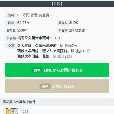
【外観】
6.5万円 管理/共益費 -
賃料
64.97㎡
3LDK
面積
間取り
築36年
2階/2階建
築年数
所在階
福岡県
久留米市
西町
１０-１
所在地
久大本線
「
久留米高校前
」駅 徒歩7分
交通
西鉄大牟田線
「
聖マリア病院前
」駅 徒歩13分
西鉄大牟田線
「
花畑
」駅 徒歩21分
LINEからお問い合わせ
無料
お問い合わせ
無料
翠花苑 Aの募集中物件
203