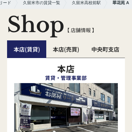
リード
久留米市の賃貸一覧
久留米高校前駅
翠花苑 A
Shop
【 店舗情報 】
本店(賃貸)
本店(売買)
中央町支店
本店
賃貸・管理事業部