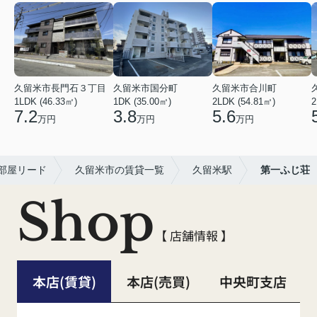
久留米市長門石３丁目
久留米市国分町
久留米市合川町
1LDK (46.33㎡)
1DK (35.00㎡)
2LDK (54.81㎡)
2
7.2
3.8
5.6
万円
万円
万円
部屋リード
久留米市の賃貸一覧
久留米駅
第一ふじ荘
Shop
【 店舗情報 】
本店(賃貸)
本店(売買)
中央町支店