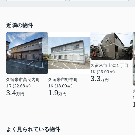
近隣の物件
久留米市上津１丁目
1K (26.00㎡)
3.3
久留米市高良内町
久留米市野中町
万円
1R (22.68㎡)
1K (18.00㎡)
3.4
1.9
万円
万円
1
よく見られている物件