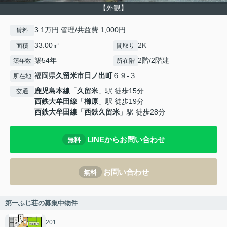
【外観】
3.1万円 管理/共益費 1,000円
賃料
33.00㎡
2K
面積
間取り
築54年
2階/2階建
築年数
所在階
福岡県
久留米市
日ノ出町
６９-３
所在地
鹿児島本線
「
久留米
」駅 徒歩15分
交通
西鉄大牟田線
「
櫛原
」駅 徒歩19分
西鉄大牟田線
「
西鉄久留米
」駅 徒歩28分
LINEからお問い合わせ
無料
お問い合わせ
無料
第一ふじ荘の募集中物件
201