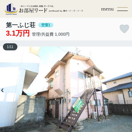
第一ふじ荘
空室1
3.1万円
管理/共益費 1,000円
1
/
11