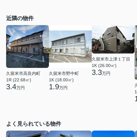
近隣の物件
久留米市上津１丁目
1K (26.00㎡)
3.3
久留米市高良内町
久留米市野中町
万円
1R (22.68㎡)
1K (18.00㎡)
3.4
1.9
万円
万円
1
よく見られている物件