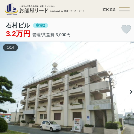
石村ビル
空室2
3.2万円
管理/共益費 3,000円
1
/
14