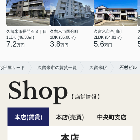
久留米市長門石３丁目
久留米市国分町
久留米市合川町
1LDK (46.33㎡)
1DK (35.00㎡)
2LDK (54.81㎡)
2
7.2
3.8
5.6
万円
万円
万円
お部屋リード
久留米市の賃貸一覧
久留米駅
石村ビル
Shop
【 店舗情報 】
本店(賃貸)
本店(売買)
中央町支店
本店