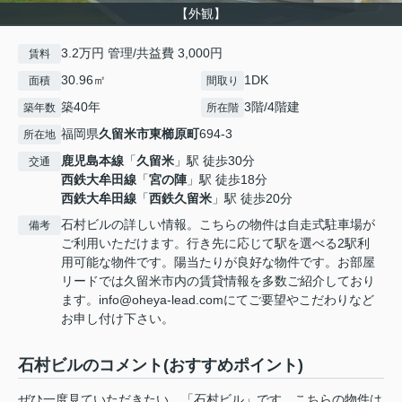
【外観】
3.2万円 管理/共益費 3,000円
賃料
30.96㎡
1DK
面積
間取り
築40年
3階/4階建
築年数
所在階
福岡県
久留米市
東櫛原町
694-3
所在地
鹿児島本線
「
久留米
」駅 徒歩30分
交通
西鉄大牟田線
「
宮の陣
」駅 徒歩18分
西鉄大牟田線
「
西鉄久留米
」駅 徒歩20分
石村ビルの詳しい情報。こちらの物件は自走式駐車場が
備考
ご利用いただけます。行き先に応じて駅を選べる2駅利
用可能な物件です。陽当たりが良好な物件です。お部屋
リードでは久留米市内の賃貸情報を多数ご紹介しており
ます。info@oheya-lead.comにてご要望やこだわりなど
お申し付け下さい。
石村ビルのコメント(おすすめポイント)
ぜひ一度見ていただきたい、「石村ビル」です。こちらの物件は