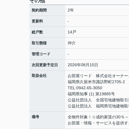
その他
2年
契約期間
-
更新料
14戸
総戸数
仲介
取引態様
-
管理コード
2026年08月15日
次回更新予定日
取扱会社
お部屋リード 株式会社オーナー
福岡県久留米市諏訪野町2705-2
TEL:0942-65-3050
福岡県知事 (1) 第19885号
公益社団法人 全国宅地建物取引
公益社団法人 福岡県宅地建物取
備考
全物件対象！☆成約家賃の30％
お部屋・情報・サービスを提供する「