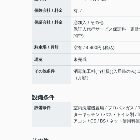
保険会社 / 料金
有 / -
保証会社 / 料金
必加入 / その他
保証人代行サービス保証料・家賃集金
間中)
駐車場 / 月額
空有 / 4,400円 (税込)
未完成
現況
その他条件
消毒施工料(当社扱)(入居時のみ):1万
（月額）
設備条件
設備条件
室内洗濯機置場 / プロパンガス / 
ターキッチン / バス・トイレ別 / 
アコン / CS / BS / ネット使