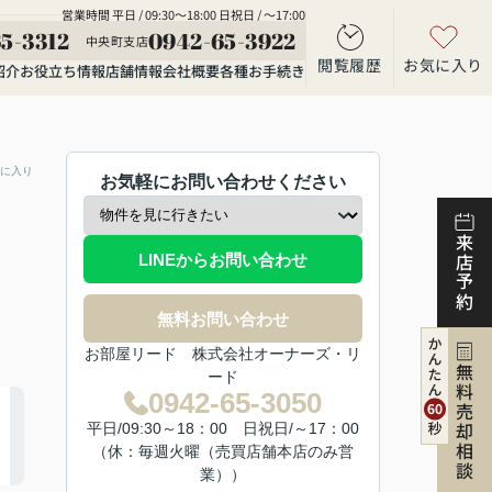
営業時間 平日 / 09:30～18:00 日祝日 / ～17:00
5-3312
0942-65-3922
中央町支店
閲覧履歴
お気に入り
紹介
お役立ち情報
店舗情報
会社概要
各種お手続き
に入り
お気軽にお問い合わせください
来店予約
LINEからお問い合わせ
無料お問い合わせ
お部屋リード 株式会社オーナーズ・リ
無料売却相談
ード
0942-65-3050
平日/09:30～18：00 日祝日/～17：00
（休：毎週火曜（売買店舗本店のみ営
業））