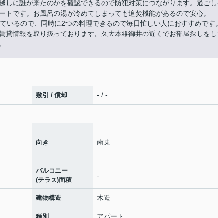
越しに誰が来たのかを確認できるので防犯対策につながります。過ごし
ートです。お風呂の湯が冷めてしまっても追焚機能があるので安心。
付いているので、同時に2つの料理できるので毎日忙しい人におすすめです
賃貸情報を取り扱っております。久大本線御井の近くでお部屋探しをし
。
- / -
敷引 / 償却
南東
向き
バルコニー
-
(テラス)面積
木造
建物構造
アパート
種別