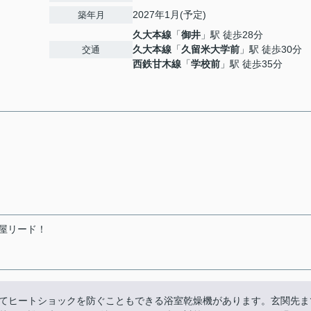
2027年1月(予定)
築年月
久大本線
「
御井
」駅 徒歩28分
久大本線
「
久留米大学前
」駅 徒歩30分
交通
西鉄甘木線
「
学校前
」駅 徒歩35分
屋リード！
てヒートショックを防ぐこともできる浴室乾燥機があります。玄関先ま