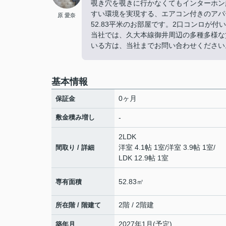
覗き穴を覗きに行かなくてもインターホン
すい環境を実現する、エアコン付きのアパ
原 愛奈
52.83平米のお部屋です。2口コンロが
当社では、久大本線御井周辺の多種多様な
いる方は、当社までお問い合わせください
基本情報
0ヶ月
保証金
敷金積み増し
-
2LDK
洋室 4.1帖 1室
/
洋室 3.9帖 1室
/
間取り / 詳細
LDK 12.9帖 1室
52.83㎡
専有面積
2階 / 2階建
所在階 / 階建て
2027年1月(予定)
築年月