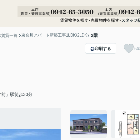
本店
本店
0942-65-3050
0942-6
(賃貸・管理事業部)
(売買事業部)
賃貸物件を探す
売買物件を探す
スタッフ
東合川アパート新築工事1LDK/2LDK
2階
の賃貸一覧
印刷する
お気
前」駅徒歩30分