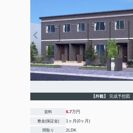
【外観】
完成予想図
6.7
万円
賃料
1ヶ月(0ヶ月)
敷金(保証金)
2LDK
間取り