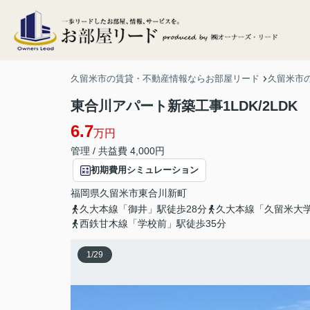
久留米市の賃貸・不動産情報ならお部屋リード
久留米市
東合川アパート新築工事1LDK/2LDK
6.7
万円
管理 / 共益費 4,000円
初期費用シミュレーション
福岡県
久留米市
東合川新町
久大本線「御井」駅徒歩28分
久大本線「久留米大学
西鉄甘木線「学校前」駅徒歩35分
1
/
29