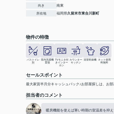
南東
向き
福岡県
久留米市
東合川新町
所在地
物件の特徴
バストイレ
室内洗濯機
TVモニタ付
カウンター
浴室乾燥機
ネット使用
別
置場
きインター
キッチン
料無料
ホン
セールスポイント
最大家賃半月分キャッシュバック♪お部屋探しは、お部
担当者のコメント
暖房機能を使えば寒い時期の室温差を抑え