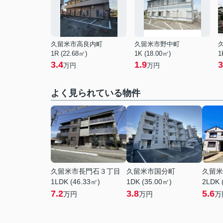
久留米市高良内町
久留米市野中町
1R (22.68㎡)
1K (18.00㎡)
1
3.4
1.9
3
万円
万円
よく見られている物件
久留米市長門石３丁目
久留米市国分町
久留米
1LDK (46.33㎡)
1DK (35.00㎡)
2LDK 
7.2
3.8
5.6
万円
万円
万