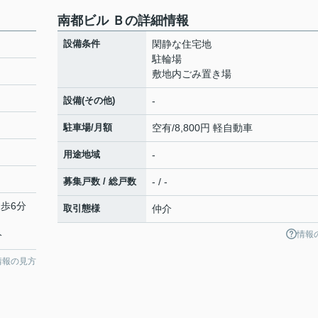
南都ビル Ｂの詳細情報
設備条件
閑静な住宅地
駐輪場
敷地内ごみ置き場
設備(その他)
-
駐車場/月額
空有/8,800円 軽自動車
用途地域
-
募集戸数 / 総戸数
- / -
徒歩6分
取引態様
仲介
情報
分
情報の見方