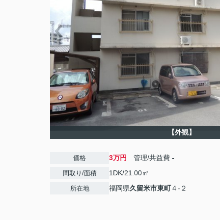
【外観】
3万円
管理/共益費
-
価格
1DK/21.00㎡
間取り/面積
福岡県
久留米市
東町
４-２
所在地