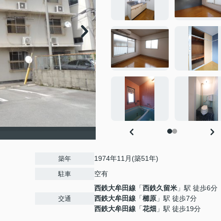
1974年11月(築51年)
築年
空有
駐車
西鉄大牟田線
「
西鉄久留米
」駅 徒歩6分
西鉄大牟田線
「
櫛原
」駅 徒歩7分
交通
西鉄大牟田線
「
花畑
」駅 徒歩19分