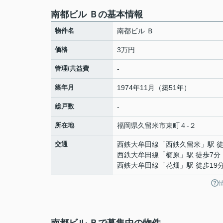
南都ビル Ｂの基本情報
物件名
南都ビル Ｂ
価格
3万円
管理/共益費
-
築年月
1974年11月（築51年）
総戸数
-
所在地
福岡県
久留米市
東町
４-２
交通
西鉄大牟田線
「
西鉄久留米
」駅 
西鉄大牟田線
「
櫛原
」駅 徒歩7分
西鉄大牟田線
「
花畑
」駅 徒歩19