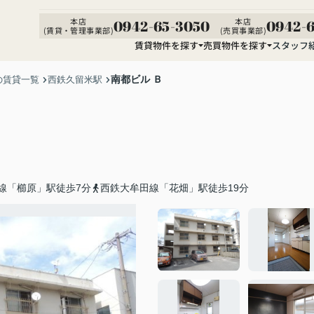
本店
本店
0942-65-3050
0942-6
(賃貸・管理事業部)
(売買事業部)
賃貸物件を探す
売買物件を探す
スタッフ
南都ビル Ｂ
の賃貸一覧
西鉄久留米駅
線「櫛原」駅徒歩7分
西鉄大牟田線「花畑」駅徒歩19分