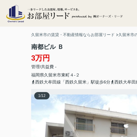
久留米市の賃貸・不動産情報ならお部屋リード
久留米市
南都ビル Ｂ
3万円
管理/共益費 -
福岡県
久留米市
東町
４-２
西鉄大牟田線「西鉄久留米」駅徒歩6分
西鉄大牟田
1
/
12