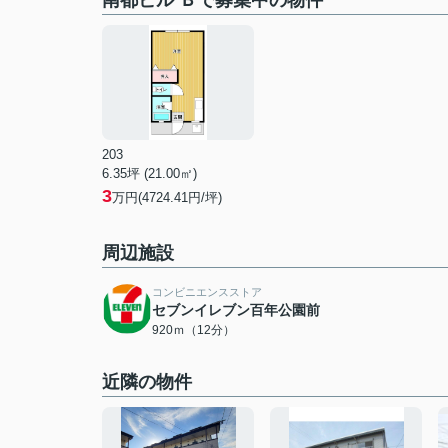
南都ビル Ｂで募集中の物件
203
6.35坪 (21.00㎡)
3
万円(4724.41円/坪)
周辺施設
コンビニエンスストア
セブンイレブン百年公園前
920ｍ（12分）
近隣の物件