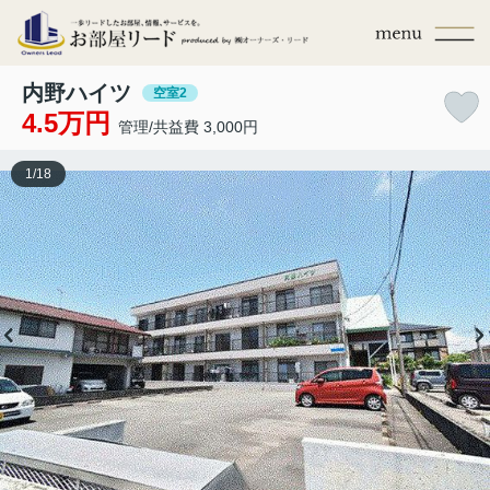
内野ハイツ
空室2
4.5万円
管理/共益費 3,000円
1
/
18