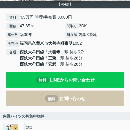
【外観】
4.5万円 管理/共益費 3,000円
賃料
47.35㎡
3DK
面積
間取り
築30年
2階/3階建
築年数
所在階
福岡県
久留米市
大善寺町夜明
1052
所在地
西鉄大牟田線
「
大善寺
」駅 徒歩5分
交通
西鉄大牟田線
「
三潴
」駅 徒歩28分
西鉄大牟田線
「
安武
」駅 徒歩28分
LINEからお問い合わせ
無料
お問い合わせ
無料
内野ハイツの募集中物件
202