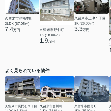
久留米市上津１丁目
久留米市津福本町
1K (26.00㎡)
2LDK (67.05㎡)
3.3
7.4
久留米市野中町
万円
万円
1K (18.00㎡)
1.9
万円
1
よく見られている物件
久留米市長門石３丁目
久留米市合川町
久留米市国分町
1LDK (46.33㎡)
2LDK (54.81㎡)
1DK (35.00㎡)
2