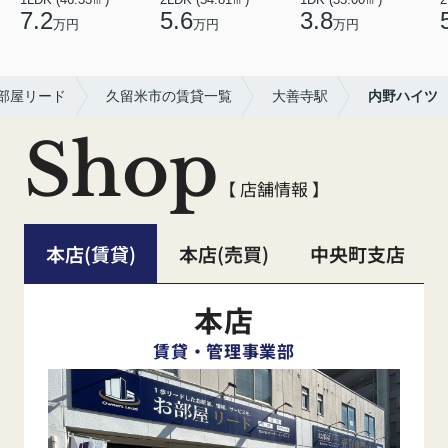
7.2
5.6
3.8
万円
万円
万円
部屋リード
久留米市の賃貸一覧
大善寺駅
内野ハイツ
Shop
【 店舗情報 】
本店(賃貸)
本店(売買)
中央町支店
本店
賃貸・管理事業部