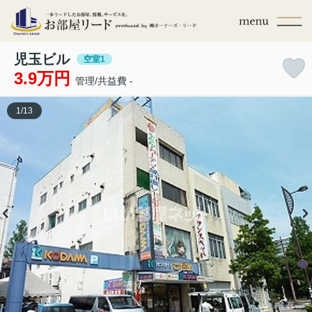
児玉ビル
空室1
3.9万円
管理/共益費 -
1
/
13