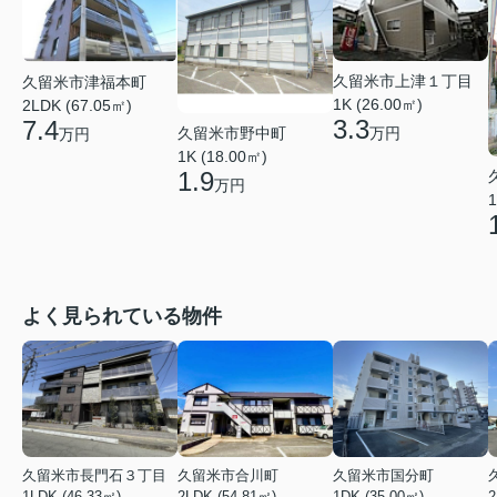
久留米市上津１丁目
久留米市津福本町
1K (26.00㎡)
2LDK (67.05㎡)
3.3
7.4
久留米市野中町
万円
万円
1K (18.00㎡)
1.9
万円
1
よく見られている物件
久留米市長門石３丁目
久留米市合川町
久留米市国分町
1LDK (46.33㎡)
2LDK (54.81㎡)
1DK (35.00㎡)
2