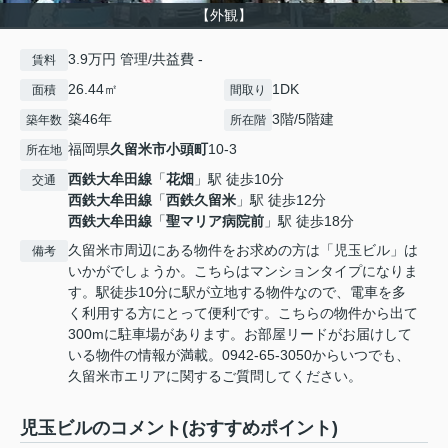
【外観】
3.9万円 管理/共益費 -
賃料
26.44㎡
1DK
面積
間取り
築46年
3階/5階建
築年数
所在階
福岡県
久留米市
小頭町
10-3
所在地
西鉄大牟田線
「
花畑
」駅 徒歩10分
交通
西鉄大牟田線
「
西鉄久留米
」駅 徒歩12分
西鉄大牟田線
「
聖マリア病院前
」駅 徒歩18分
久留米市周辺にある物件をお求めの方は「児玉ビル」は
備考
いかがでしょうか。こちらはマンションタイプになりま
す。駅徒歩10分に駅が立地する物件なので、電車を多
く利用する方にとって便利です。こちらの物件から出て
300mに駐車場があります。お部屋リードがお届けして
いる物件の情報が満載。0942-65-3050からいつでも、
久留米市エリアに関するご質問してください。
児玉ビルのコメント(おすすめポイント)