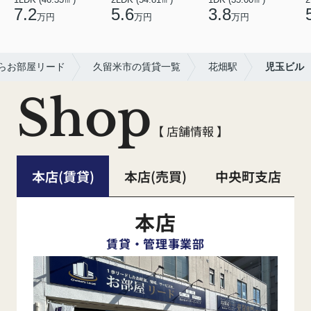
7.2
5.6
3.8
万円
万円
万円
らお部屋リード
久留米市の賃貸一覧
花畑駅
児玉ビル
Shop
【 店舗情報 】
本店(賃貸)
本店(売買)
中央町支店
本店
賃貸・管理事業部