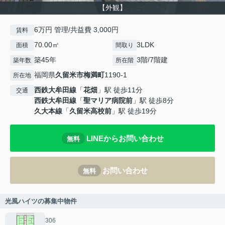
【外観】
6万円 管理/共益費 3,000円
賃料
70.00㎡
3LDK
面積
間取り
築45年
3階/7階建
築年数
所在階
福岡県
久留米市
梅満町
1190-1
所在地
西鉄大牟田線
「
花畑
」駅 徒歩11分
交通
西鉄大牟田線
「
聖マリア病院前
」駅 徒歩8分
久大本線
「
久留米高校前
」駅 徒歩19分
LINEからお問い合わせ
無料
お問い合わせ
無料
光風ハイツの募集中物件
306