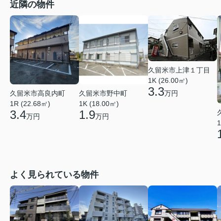
近隣の物件
久留米市上津１丁目
1K (26.00㎡)
3.3
久留米市高良内町
久留米市野中町
万円
1R (22.68㎡)
1K (18.00㎡)
3.4
1.9
万円
万円
1
よく見られている物件