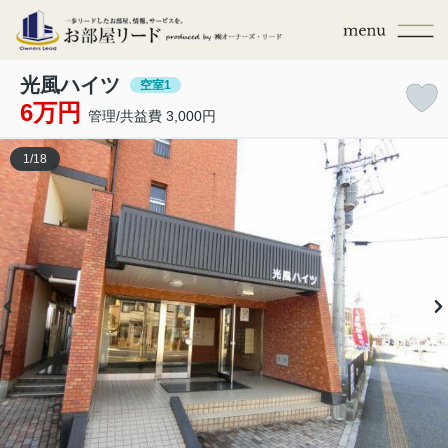
光風ハイツ
空室1
6万円
管理/共益費 3,000円
1
/
18