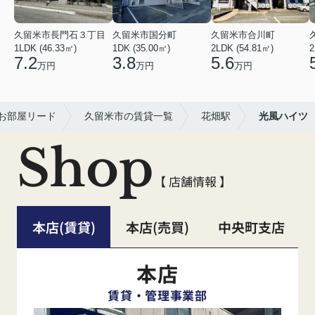
久留米市長門石３丁目
久留米市国分町
久留米市合川町
1LDK (46.33㎡)
1DK (35.00㎡)
2LDK (54.81㎡)
2
7.2
3.8
5.6
万円
万円
万円
お部屋リード
久留米市の賃貸一覧
花畑駅
光風ハイツ
Shop
【 店舗情報 】
本店(賃貸)
本店(売買)
中央町支店
本店
賃貸・管理事業部