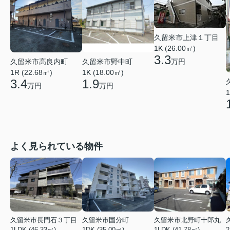
久留米市上津１丁目
1K (26.00㎡)
3.3
久留米市高良内町
久留米市野中町
万円
1R (22.68㎡)
1K (18.00㎡)
3.4
1.9
万円
万円
1
よく見られている物件
久留米市長門石３丁目
久留米市国分町
久留米市北野町十郎丸
1LDK (46.33㎡)
1DK (35.00㎡)
1LDK (41.78㎡)
2