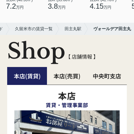
7.2
3.8
4.15
万円
万円
万円
ド
久留米市の賃貸一覧
田主丸駅
ヴォールデア田主丸
Shop
【 店舗情報 】
本店(賃貸)
本店(売買)
中央町支店
本店
賃貸・管理事業部