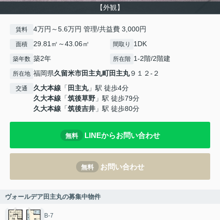
【外観】
4万円～5.6万円 管理/共益費 3,000円
賃料
29.81㎡～43.06㎡
1DK
面積
間取り
築2年
1-2階/2階建
築年数
所在階
福岡県
久留米市
田主丸町田主丸
９１２-２
所在地
久大本線
「
田主丸
」駅 徒歩4分
交通
久大本線
「
筑後草野
」駅 徒歩79分
久大本線
「
筑後吉井
」駅 徒歩80分
LINEからお問い合わせ
無料
お問い合わせ
無料
ヴォールデア田主丸の募集中物件
B-7