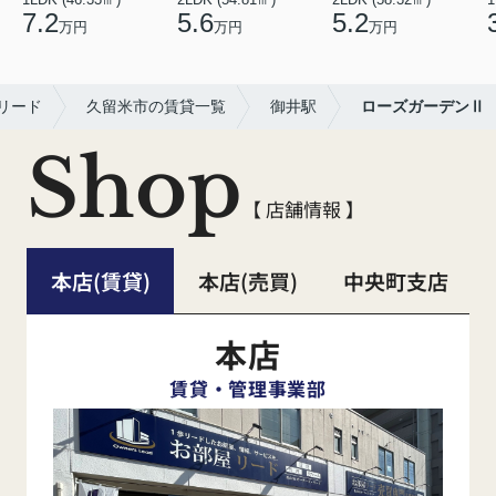
7.2
5.6
5.2
万円
万円
万円
リード
久留米市の賃貸一覧
御井駅
ローズガーデンⅡ
Shop
【 店舗情報 】
本店(賃貸)
本店(売買)
中央町支店
本店
賃貸・管理事業部