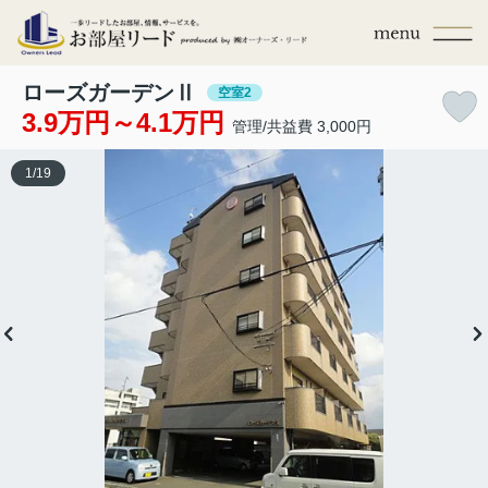
ローズガーデンⅡ
空室2
3.9万円～4.1万円
管理/共益費 3,000円
1
/
19