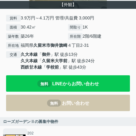
【外観】
3.9万円～4.1万円 管理/共益費 3,000円
賃料
30.42㎡
1K
面積
間取り
築26年
2階/6階建
築年数
所在階
福岡県
久留米市
御井旗崎
４丁目2-31
所在地
久大本線
「
御井
」駅 徒歩13分
交通
久大本線
「
久留米大学前
」駅 徒歩24分
西鉄甘木線
「
学校前
」駅 徒歩43分
LINEからお問い合わせ
無料
お問い合わせ
無料
ローズガーデンⅡの募集中物件
202