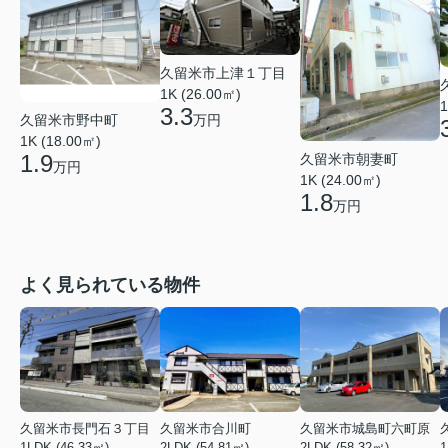
久留米市上津１丁目
1K (26.00㎡)
1
3.3
久留米市野中町
万円
1K (18.00㎡)
1.9
久留米市朝妻町
万円
1K (24.00㎡)
1.8
万円
よく見られている物件
久留米市長門石３丁目
久留米市合川町
久留米市城島町六町原
1LDK (46.33㎡)
2LDK (54.81㎡)
2LDK (58.32㎡)
1