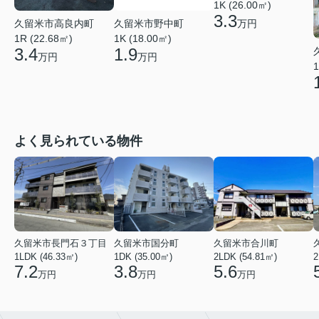
1K (26.00㎡)
3.3
久留米市高良内町
久留米市野中町
万円
1R (22.68㎡)
1K (18.00㎡)
3.4
1.9
万円
万円
1
よく見られている物件
久留米市長門石３丁目
久留米市国分町
久留米市合川町
1LDK (46.33㎡)
1DK (35.00㎡)
2LDK (54.81㎡)
2
7.2
3.8
5.6
万円
万円
万円