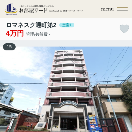
ロマネスク通町第2
空室1
4万円
管理/共益費 -
1
/
8