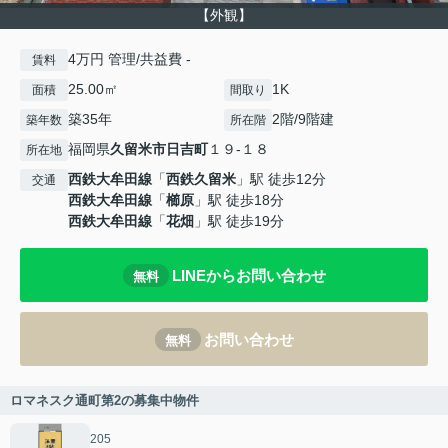
【外観】
4万円 管理/共益費 -
賃料
25.00㎡
1K
面積
間取り
築35年
2階/9階建
築年数
所在階
福岡県
久留米市
日吉町
１９-１８
所在地
西鉄大牟田線
「
西鉄久留米
」駅 徒歩12分
交通
西鉄大牟田線
「
櫛原
」駅 徒歩18分
西鉄大牟田線
「
花畑
」駅 徒歩19分
LINEからお問い合わせ
無料
お問い合わせ
無料
ロマネスク通町第2の募集中物件
205