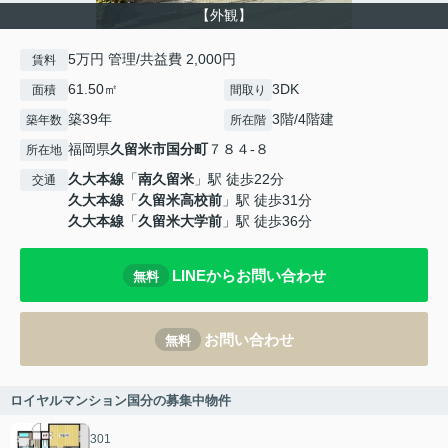
【外観】
5万円 管理/共益費 2,000円
賃料
61.50㎡
3DK
面積
間取り
築39年
3階/4階建
築年数
所在階
福岡県
久留米市
国分町
７８４-８
所在地
久大本線
「
南久留米
」駅 徒歩22分
交通
久大本線
「
久留米高校前
」駅 徒歩31分
久大本線
「
久留米大学前
」駅 徒歩36分
LINEからお問い合わせ
無料
お問い合わせ
無料
ロイヤルマンション国分の募集中物件
301