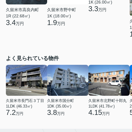
1K (26.00㎡)
3.3
久留米市高良内町
久留米市野中町
万円
1R (22.68㎡)
1K (18.00㎡)
3.4
1.9
万円
万円
1
よく見られている物件
久留米市長門石３丁目
久留米市国分町
久留米市北野町十郎丸
1LDK (46.33㎡)
1DK (35.00㎡)
1LDK (41.78㎡)
2
7.2
3.8
4.15
万円
万円
万円