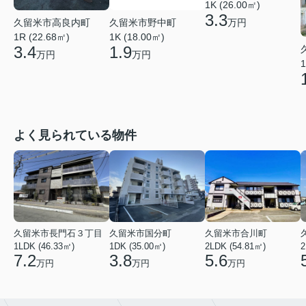
1K (26.00㎡)
3.3
久留米市高良内町
久留米市野中町
万円
1R (22.68㎡)
1K (18.00㎡)
3.4
1.9
万円
万円
1
よく見られている物件
久留米市長門石３丁目
久留米市国分町
久留米市合川町
1LDK (46.33㎡)
1DK (35.00㎡)
2LDK (54.81㎡)
2
7.2
3.8
5.6
万円
万円
万円