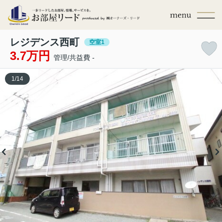
レジデンス西町
空室1
3.7万円
管理/共益費 -
1
/
14