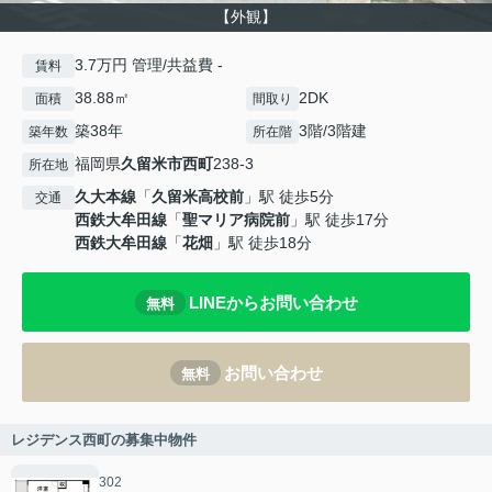
【外観】
3.7万円 管理/共益費 -
賃料
38.88㎡
2DK
面積
間取り
築38年
3階/3階建
築年数
所在階
福岡県
久留米市
西町
238-3
所在地
久大本線
「
久留米高校前
」駅 徒歩5分
交通
西鉄大牟田線
「
聖マリア病院前
」駅 徒歩17分
西鉄大牟田線
「
花畑
」駅 徒歩18分
LINEからお問い合わせ
無料
お問い合わせ
無料
レジデンス西町の募集中物件
302