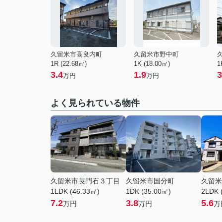
久留米市高良内町
久留米市野中町
1R (22.68㎡)
1K (18.00㎡)
1
3.4
1.9
3
万円
万円
よく見られている物件
久留米市長門石３丁目
久留米市国分町
久留米
1LDK (46.33㎡)
1DK (35.00㎡)
2LDK 
7.2
3.8
5.6
万円
万円
万