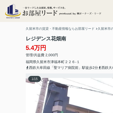
久留米市の賃貸・不動産情報ならお部屋リード
久留米市
レジデンス花畑南
5.4万円
管理/共益費 2,000円
福岡県
久留米市
津福本町
２２６-１
西鉄大牟田線「聖マリア病院前」駅徒歩2分
西鉄大
1
/
15