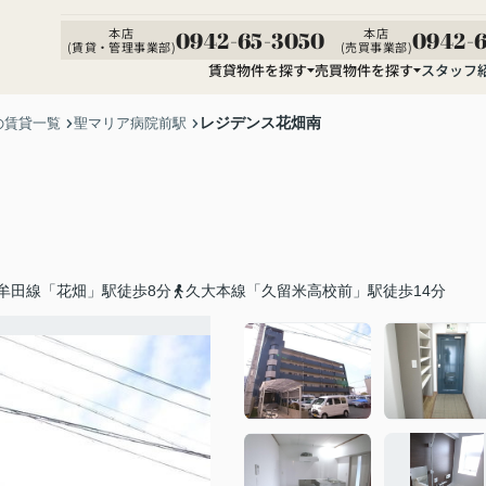
本店
本店
0942-65-3050
0942-6
(賃貸・管理事業部)
(売買事業部)
賃貸物件を探す
売買物件を探す
スタッフ
レジデンス花畑南
の賃貸一覧
聖マリア病院前駅
牟田線「花畑」駅徒歩8分
久大本線「久留米高校前」駅徒歩14分