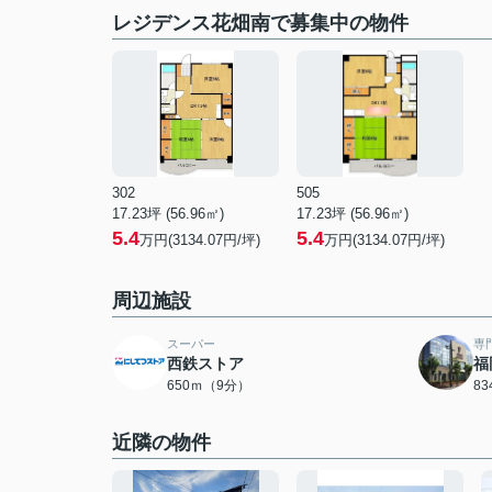
レジデンス花畑南で募集中の物件
302
505
17.23坪 (56.96㎡)
17.23坪 (56.96㎡)
5.4
5.4
万円(3134.07円/坪)
万円(3134.07円/坪)
周辺施設
スーパー
専
西鉄ストア
福
650ｍ（9分）
8
近隣の物件