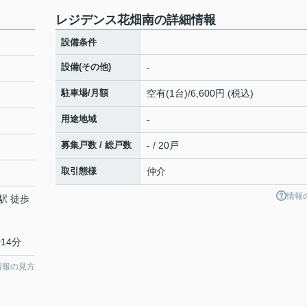
レジデンス花畑南の詳細情報
設備条件
設備(その他)
-
駐車場/月額
空有(1台)/6,600円 (税込)
用途地域
-
募集戸数 / 総戸数
- / 20戸
取引態様
仲介
１
情報
駅 徒歩
14分
情報の見方