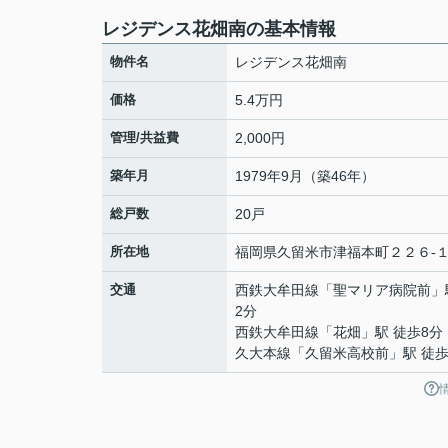
レジデンス花畑南の基本情報
物件名
レジデンス花畑南
価格
5.4万円
管理/共益費
2,000円
築年月
1979年9月（築46年）
総戸数
20戸
所在地
福岡県
久留米市
津福本町
２２６-
交通
西鉄大牟田線
「
聖マリア病院前
」
2分
西鉄大牟田線
「
花畑
」駅 徒歩8分
久大本線
「
久留米高校前
」駅 徒歩