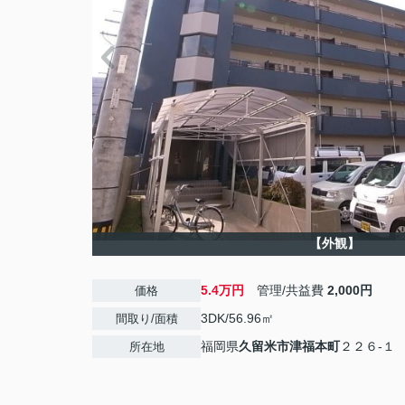
【外観】
5.4万円
管理/共益費
2,000円
価格
3DK/56.96㎡
間取り/面積
福岡県
久留米市
津福本町
２２６-１
所在地