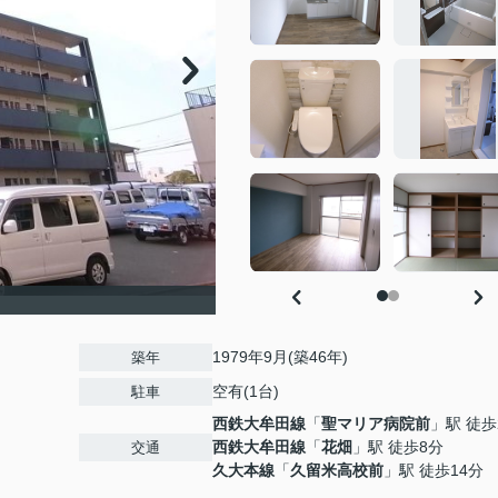
1979年9月(築46年)
築年
空有(1台)
駐車
西鉄大牟田線
「
聖マリア病院前
」駅 徒歩
西鉄大牟田線
「
花畑
」駅 徒歩8分
交通
久大本線
「
久留米高校前
」駅 徒歩14分