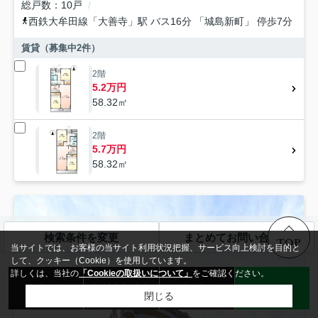
総戸数
10戸
西鉄大牟田線
「
大善寺
」駅 バス16分 「城島新町」 停歩7分
賃貸（募集中
2
件）
2階
5.2万円
58.32㎡
2階
5.7万円
58.32㎡
検索条件を変更
まとめてお問い合わせ
TOP
当サイトでは、お客様の当サイト利用状況把握、サービス向上検討を目的と
して、クッキー（Cookie）を使用しています。
詳しくは、当社の
「Cookieの取扱いについて」
をご確認ください。
来店予約
無料売却査定
お問い合わせ
LINE
閉じる