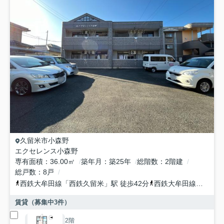
久留米市
小森野
エクセレンス小森野
専有面積
36.00㎡
築年月
築25年
総階数
2階建
総戸数
8戸
西鉄大牟田線
「
西鉄久留米
」駅 徒歩42分
西鉄大牟田線
「
宮の陣
賃貸（募集中
3
件）
2階