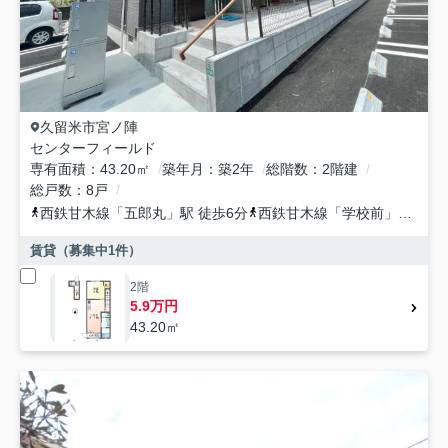
久留米市
宮ノ陣
センターフィールド
専有面積
43.20㎡
築年月
築2年
総階数
2階建
総戸数
8戸
西鉄甘木線
「
五郎丸
」駅 徒歩6分
西鉄甘木線
「
学校前
」駅 徒歩13分
賃貸（募集中
1
件）
2階
5.9万円
43.20㎡