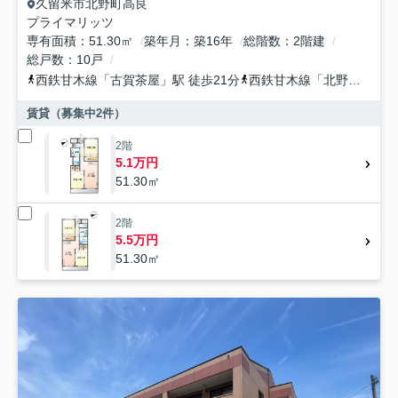
久留米市
北野町高良
プライマリッツ
専有面積
51.30㎡
築年月
築16年
総階数
2階建
総戸数
10戸
西鉄甘木線
「
古賀茶屋
」駅 徒歩21分
西鉄甘木線
「
北野
」駅 徒
賃貸（募集中
2
件）
2階
5.1万円
51.30㎡
2階
5.5万円
51.30㎡