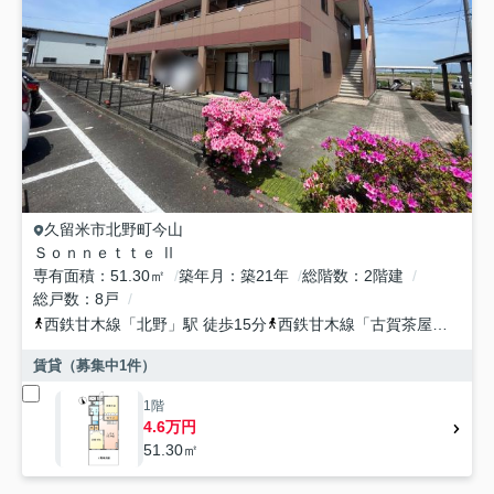
久留米市
北野町今山
Ｓｏｎｎｅｔｔｅ Ⅱ
専有面積
51.30㎡
築年月
築21年
総階数
2階建
総戸数
8戸
西鉄甘木線
「
北野
」駅 徒歩15分
西鉄甘木線
「
古賀茶屋
」駅 徒
賃貸（募集中
1
件）
1階
4.6万円
51.30㎡