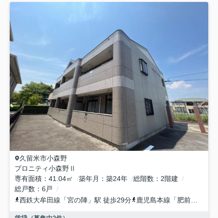
久留米市
小森野
プロニティ小森野Ⅱ
専有面積
41.04㎡
築年月
築24年
総階数
2階建
総戸数
6戸
西鉄大牟田線
「
宮の陣
」駅 徒歩29分
鹿児島本線
「
肥前旭
」駅 