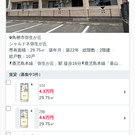
鳥栖市
弥生が丘
シャルドネ弥生が丘
専有面積
29.75㎡
築年月
築22年
総階数
2階建
総戸数
10戸
鹿児島本線
「
弥生が丘
」駅 徒歩16分
鹿児島本線
「
基山
」駅 徒
賃貸（募集中
3
件）
102
4.3万円
29.75㎡
2階
4.6万円
29.75㎡