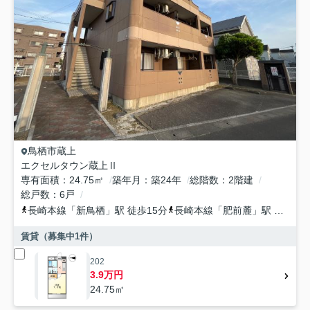
鳥栖市
蔵上
エクセルタウン蔵上Ⅱ
専有面積
24.75㎡
築年月
築24年
総階数
2階建
総戸数
6戸
長崎本線
「
新鳥栖
」駅 徒歩15分
長崎本線
「
肥前麓
」駅 徒歩28分
賃貸（募集中
1
件）
202
3.9万円
24.75㎡