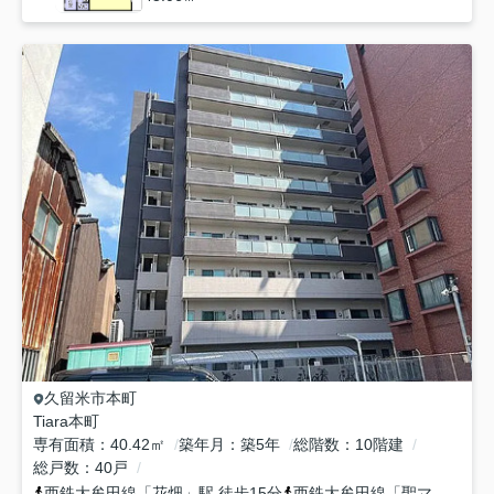
久留米市
本町
Tiara本町
専有面積
40.42㎡
築年月
築5年
総階数
10階建
総戸数
40戸
西鉄大牟田線
「
花畑
」駅 徒歩15分
西鉄大牟田線
「
聖マリア病院前