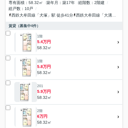
専有面積
58.32㎡
築年月
築17年
総階数
2階建
総戸数
10戸
西鉄大牟田線
「
犬塚
」駅 徒歩41分
西鉄大牟田線
「
大溝
」駅 徒
賃貸（募集中
4
件）
1階
5.4万円
58.32㎡
1階
5.8万円
58.32㎡
201
5.9万円
58.32㎡
2階
6万円
58.32㎡