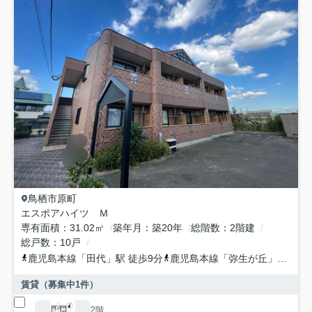
鳥栖市
原町
エスポアハイツ Ｍ
専有面積
31.02㎡
築年月
築20年
総階数
2階建
総戸数
10戸
鹿児島本線
「
田代
」駅 徒歩9分
鹿児島本線
「
弥生が丘
」駅 徒歩29分
賃貸（募集中
1
件）
2階