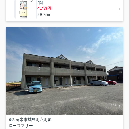
2階
4.7万円
29.75㎡
久留米市
城島町六町原
ローズマリーⅠ