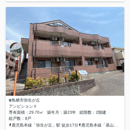
鳥栖市
弥生が丘
アンビションⅡ
専有面積
29.70㎡
築年月
築23年
総階数
2階建
総戸数
8戸
鹿児島本線
「
弥生が丘
」駅 徒歩17分
鹿児島本線
「
基山
」駅 徒