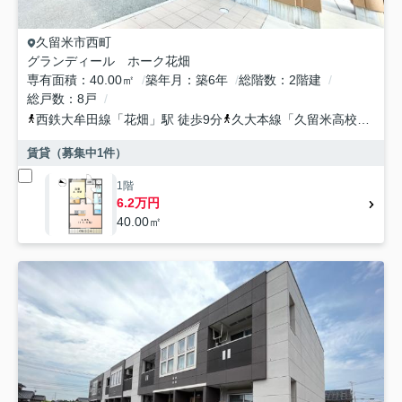
久留米市
西町
グランディール ホーク花畑
専有面積
40.00㎡
築年月
築6年
総階数
2階建
総戸数
8戸
西鉄大牟田線
「
花畑
」駅 徒歩9分
久大本線
「
久留米高校前
」駅 
賃貸（募集中
1
件）
1階
6.2万円
40.00㎡