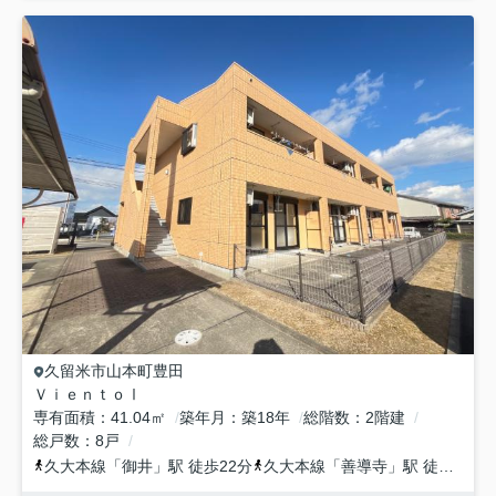
久留米市
山本町豊田
ＶｉｅｎｔｏⅠ
専有面積
41.04㎡
築年月
築18年
総階数
2階建
総戸数
8戸
久大本線
「
御井
」駅 徒歩22分
久大本線
「
善導寺
」駅 徒歩40分