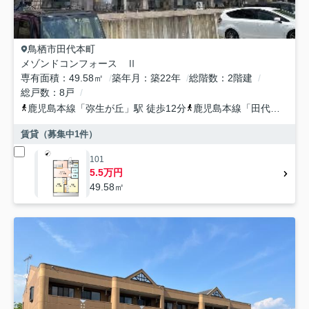
鳥栖市
田代本町
メゾンドコンフォース Ⅱ
専有面積
49.58㎡
築年月
築22年
総階数
2階建
総戸数
8戸
鹿児島本線
「
弥生が丘
」駅 徒歩12分
鹿児島本線
「
田代
」駅 徒
賃貸（募集中
1
件）
101
5.5万円
49.58㎡