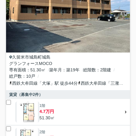
久留米市
城島町城島
グランフォースMOCO
専有面積
51.30㎡
築年月
築19年
総階数
2階建
総戸数
10戸
西鉄大牟田線
「
犬塚
」駅 徒歩44分
西鉄大牟田線
「
三潴
」駅 徒
賃貸（募集中
2
件）
1階
4.7万円
51.30㎡
2階