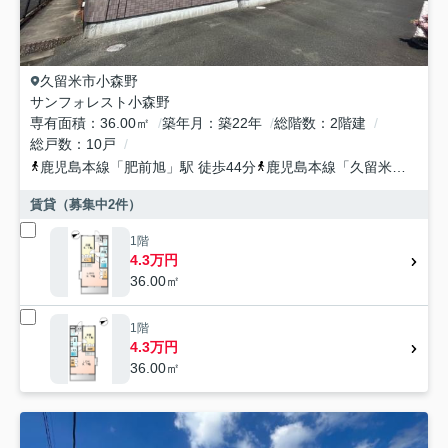
久留米市
小森野
サンフォレスト小森野
専有面積
36.00㎡
築年月
築22年
総階数
2階建
総戸数
10戸
鹿児島本線
「
肥前旭
」駅 徒歩44分
鹿児島本線
「
久留米
」駅 徒
賃貸（募集中
2
件）
1階
4.3万円
36.00㎡
1階
4.3万円
36.00㎡