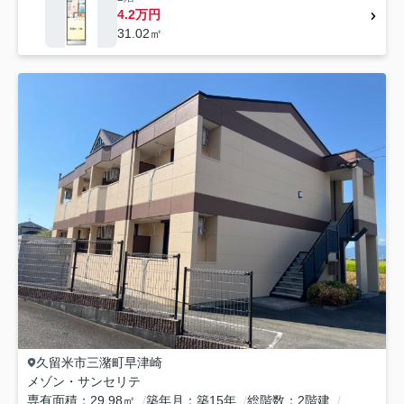
4.2万円
31.02㎡
久留米市
三潴町早津崎
メゾン・サンセリテ
専有面積
29.98㎡
築年月
築15年
総階数
2階建