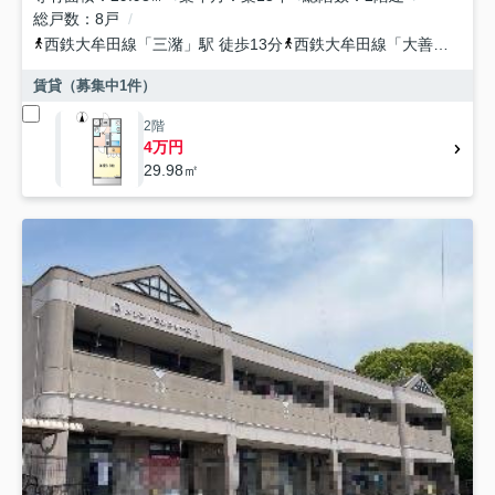
総戸数
8戸
西鉄大牟田線
「
三潴
」駅 徒歩13分
西鉄大牟田線
「
大善寺
」駅 
賃貸（募集中
1
件）
2階
4万円
29.98㎡