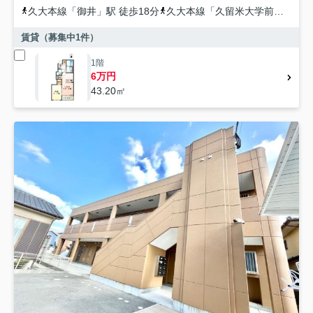
久大本線
「
御井
」駅 徒歩18分
久大本線
「
久留米大学前
」駅 徒
賃貸（募集中
1
件）
1階
6万円
43.20㎡