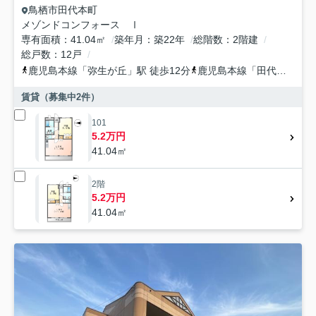
鳥栖市
田代本町
メゾンドコンフォース Ⅰ
専有面積
41.04㎡
築年月
築22年
総階数
2階建
総戸数
12戸
鹿児島本線
「
弥生が丘
」駅 徒歩12分
鹿児島本線
「
田代
」駅 徒
賃貸（募集中
2
件）
101
5.2万円
41.04㎡
2階
5.2万円
41.04㎡