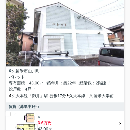
久留米市
山川町
パレット
専有面積
43.06㎡
築年月
築22年
総階数
2階建
総戸数
4戸
久大本線
「
御井
」駅 徒歩17分
久大本線
「
久留米大学前
」駅 徒
賃貸（募集中
1
件）
A
3.6万円
43.06㎡