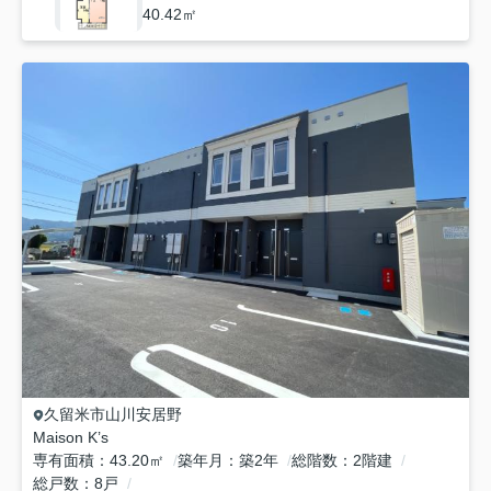
40.42㎡
久留米市
山川安居野
Maison K’s
専有面積
43.20㎡
築年月
築2年
総階数
2階建
総戸数
8戸