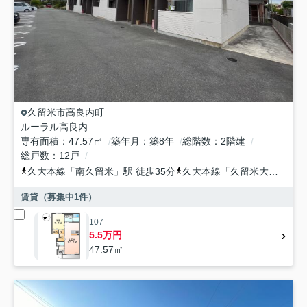
久留米市
高良内町
ルーラル高良内
専有面積
47.57㎡
築年月
築8年
総階数
2階建
総戸数
12戸
久大本線
「
南久留米
」駅 徒歩35分
久大本線
「
久留米大学前
」駅
賃貸（募集中
1
件）
107
5.5万円
47.57㎡