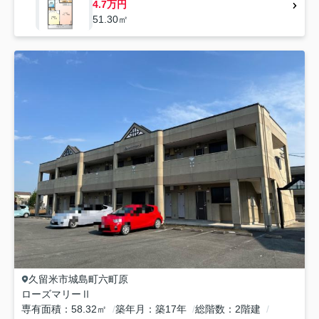
4.7万円
51.30㎡
久留米市
城島町六町原
ローズマリーⅡ
専有面積
58.32㎡
築年月
築17年
総階数
2階建