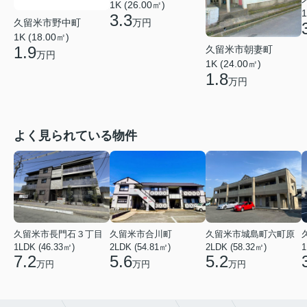
1K (26.00㎡)
1
3.3
久留米市野中町
万円
1K (18.00㎡)
1.9
久留米市朝妻町
万円
1K (24.00㎡)
1.8
万円
よく見られている物件
久留米市長門石３丁目
久留米市合川町
久留米市城島町六町原
1LDK (46.33㎡)
2LDK (54.81㎡)
2LDK (58.32㎡)
1
7.2
5.6
5.2
万円
万円
万円