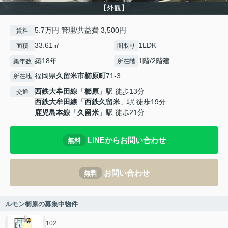
【外観】
5.7万円 管理/共益費 3,500円
賃料
33.61㎡
1LDK
面積
間取り
築18年
1階/2階建
築年数
所在階
福岡県
久留米市
櫛原町
71-3
所在地
西鉄大牟田線
「
櫛原
」駅 徒歩13分
交通
西鉄大牟田線
「
西鉄久留米
」駅 徒歩19分
鹿児島本線
「
久留米
」駅 徒歩21分
LINEからお問い合わせ
無料
お問い合わせ
無料
ルモン櫛原の募集中物件
102