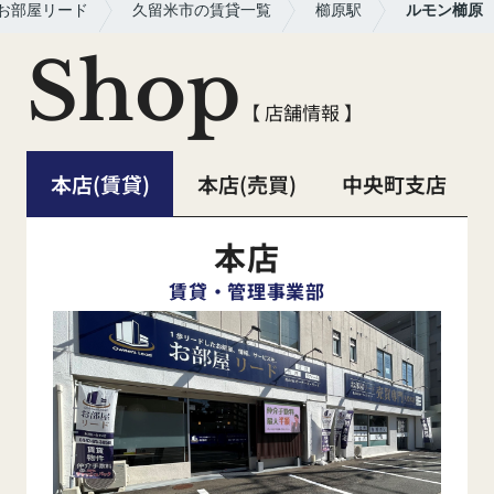
お部屋リード
久留米市の賃貸一覧
櫛原駅
ルモン櫛原
Shop
【 店舗情報 】
本店(賃貸)
本店(売買)
中央町支店
本店
賃貸・管理事業部