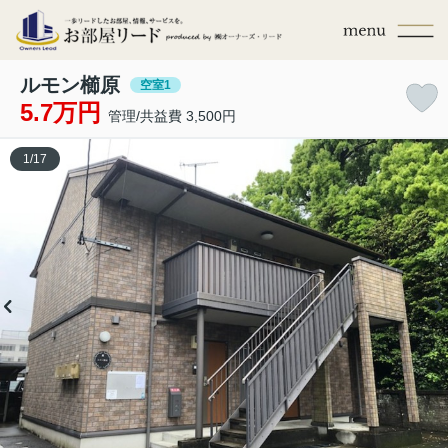
ルモン櫛原
空室1
5.7万円
管理/共益費 3,500円
1
/
17